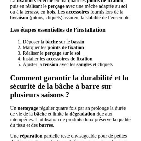
La
fixation
s’effectue en marquant les
points de fixation
,
puis en réalisant le
perçage
avec une mèche adaptée au
sol
ou à la terrasse en
bois
. Les
accessoires
fournis lors de la
livraison
(pitons, cliquets) assurent la stabilité de l’ensemble.
Les étapes essentielles de l’installation
Déposer la
bâche
sur le
bassin
Marquer les
points de fixation
Réaliser le
perçage
sur le
sol
Installer les
accessoires
de
fixation
Ajuster la
tension
avec les
sangles
et cliquets
Comment garantir la durabilité et la
sécurité de la bâche à barre sur
plusieurs saisons ?
Un
nettoyage
régulier quatre fois par an prolonge la durée
de vie de la
bâche
et limite la
dégradation
due aux
intempéries. L’utilisation de produits doux préserve la qualité
du tissu et des
barres
.
Une
réparation
partielle reste envisageable pour de petites