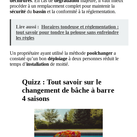
déchirures
. En cas de
dégradation
majeure, il vaut mieux
procéder à un remplacement complet pour maintenir la
sécurité
du
bassin
et la conformité à la réglementation.
Lire aussi :
Horaires tondeuse et réglementation :
tout savoir pour tondre la pelouse sans enfreindre
les règles
Un propriétaire ayant utilisé la méthode
poolchanger
a
constaté qu’un bon
déploiage
à deux personnes réduit le
temps d’
installation
de moitié.
Quizz : Tout savoir sur le
changement de bâche à barre
4 saisons