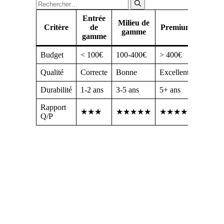
Fermer
Rechercher :
Entrée
Milieu de
Critère
de
Premium
gamme
gamme
Budget
< 100€
100-400€
> 400€
Qualité
Correcte
Bonne
Excellente
Durabilité
1-2 ans
3-5 ans
5+ ans
Rapport
★★★
★★★★★
★★★★
Q/P