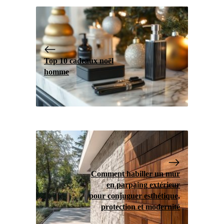
Top 10 cadeaux noël
homme
Comment habiller un mur
en parpaing extérieur
pour conjuguer esthétique,
protection et modernité