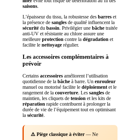
liner
évite tout risque de détérioration au fil des
saisons
.
L’épaisseur du tissu, la robustesse des
barres
et
la présence de
sangles
de qualité influencent la
sécurité
du
bassin
. Privilégier une
bâche
traitée
anti-UV et résistante au chlore assure une
meilleure
protection
contre la
dégradation
et
facilite le
nettoyage
régulier.
Les accessoires complémentaires à
prévoir
Certains
accessoires
améliorent l’utilisation
quotidienne de la
bâche
à barre. Un
enrouleur
manuel ou motorisé facilite le
déploiement
et le
rangement de la
couverture
. Les
sangles
de
maintien, les cliquets de
tension
et les kits de
réparation
rapide contribuent à prolonger la
durée de vie de l’équipement tout en optimisant
la
sécurité
.
⚠️ Piège classique à éviter
— Ne