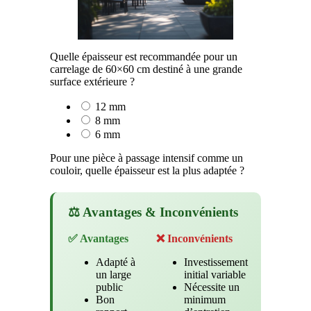
Quelle épaisseur est recommandée pour un
carrelage de 60×60 cm destiné à une grande
surface extérieure ?
12 mm
8 mm
6 mm
Pour une pièce à passage intensif comme un
couloir, quelle épaisseur est la plus adaptée ?
⚖️ Avantages & Inconvénients
✅ Avantages
❌ Inconvénients
Adapté à
Investissement
un large
initial variable
public
Nécessite un
Bon
minimum