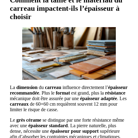
carreau impactent-ils l’épaisseur à
choisir
La
dimension
du
carreau
influence directement l’
épaisseur
recommandée
. Plus le
format
est grand, plus la
résistance
mécanique doit être assurée par une
épaisseur adaptée
. Les
carreaux
de 60×60 cm requièrent souvent 12 mm pour
limiter le risque de casse.
Le
grès
cérame
se distingue par une forte résistance même
avec une
épaisseur standard
. La pierre naturelle, plus
dense, nécessite une
épaisseur pour support
supérieure
afin d’absorber les contraintes mécaniques et climatiques.