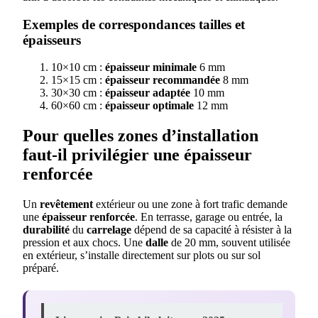
Exemples de correspondances tailles et
épaisseurs
10×10 cm :
épaisseur minimale
6 mm
15×15 cm :
épaisseur recommandée
8 mm
30×30 cm :
épaisseur adaptée
10 mm
60×60 cm :
épaisseur optimale
12 mm
Pour quelles zones d’installation
faut-il privilégier une épaisseur
renforcée
Un
revêtement
extérieur ou une zone à fort trafic demande
une
épaisseur renforcée
. En terrasse, garage ou entrée, la
durabilité
du
carrelage
dépend de sa capacité à résister à la
pression et aux chocs. Une
dalle
de 20 mm, souvent utilisée
en extérieur, s’installe directement sur plots ou sur sol
préparé.