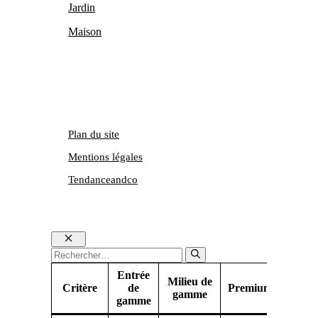
Jardin
Maison
Plan du site
Mentions légales
Tendanceandco
Fermer
Rechercher :
Entrée
Milieu de
Critère
de
Premium
gamme
gamme