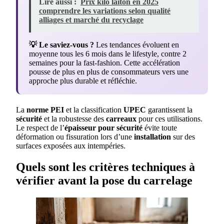
Lire aussi :
Prix kilo laiton en 2025
comprendre les variations selon qualité
alliages et marché du recyclage
💡 Le saviez-vous ?
Les tendances évoluent en
moyenne tous les 6 mois dans le lifestyle, contre 2
semaines pour la fast-fashion. Cette accélération
pousse de plus en plus de consommateurs vers une
approche plus durable et réfléchie.
La
norme PEI
et la classification
UPEC
garantissent la
sécurité
et la robustesse des
carreaux
pour ces utilisations.
Le respect de l’
épaisseur pour sécurité
évite toute
déformation ou fissuration lors d’une
installation
sur des
surfaces exposées aux intempéries.
Quels sont les critères techniques à
vérifier avant la pose du carrelage