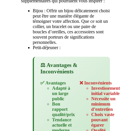
supplémentaires qui pourraient vous inspirer :
Bijou : Offrir un bijou délicatement choisi
peut être une manière élégante de
témoigner votre affection. Que ce soit un
collier, un bracelet ou une paire de
boucles d’oreilles, ces accessoires sont
souvent porteurs de significations
personnelles.
Petit-déjeuner :
⚖️ Avantages &
Inconvénients
✅ Avantages
❌ Inconvénients
Adapté à
Investissement
un large
initial variable
public
Nécessite un
Bon
minimum
rapport
d’entretien
qualité/prix
Choix vaste
Tendance
pouvant
actuelle et
égarer
moderne
Qualité