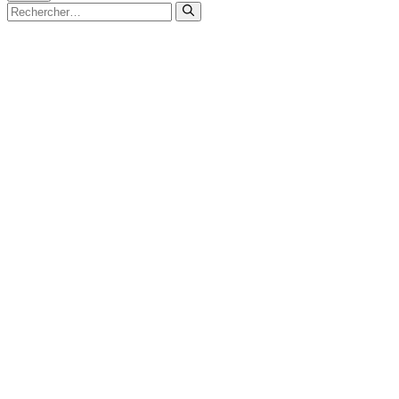
Fermer
Rechercher :