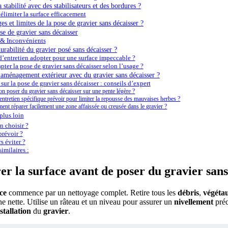
tabilité avec des stabilisateurs et des bordures ?
délimiter la surface efficacement
es et limites de la pose de gravier sans décaisser ?
se de gravier sans décaisser
 & Inconvénients
rabilité du gravier posé sans décaisser ?
d’entretien adopter pour une surface impeccable ?
er la pose de gravier sans décaisser selon l’usage ?
aménagement extérieur avec du gravier sans décaisser ?
sur la pose de gravier sans décaisser : conseils d’expert
on poser du gravier sans décaisser sur une pente légère ?
entretien spécifique prévoir pour limiter la repousse des mauvaises herbes ?
nt réparer facilement une zone affaissée ou creusée dans le gravier ?
plus loin
 choisir ?
révoir ?
s éviter ?
imilaires :
 la surface avant de poser du gravier sans
ce
commence par un nettoyage complet. Retire tous les
débris
,
végéta
e nette. Utilise un râteau et un niveau pour assurer un
nivellement
préc
stallation
du
gravier
.