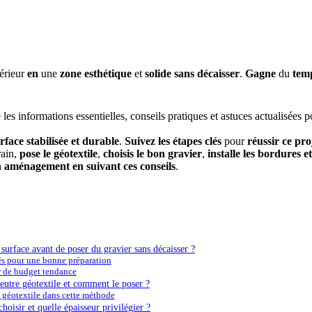
érieur
en
une
zone
esthétique
et
solide
sans
décaisser
.
Gagne
du
tem
es informations essentielles, conseils pratiques et astuces actualisées po
rface
stabilisée
et
durable
.
Suivez
les
étapes
clés
pour
réussir
ce
pro
rain,
pose
le
géotextile
,
choisis
le
bon
gravier
,
installe
les
bordures
et
n
aménagement
en
suivant
ces
conseils
.
urface avant de poser du gravier sans décaisser ?
és pour une bonne préparation
r de budget tendance
feutre géotextile et comment le poser ?
 géotextile dans cette méthode
hoisir et quelle épaisseur privilégier ?