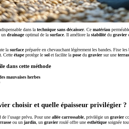
ndispensable dans la
technique
sans décaisser
. Ce
matériau
perméable
e un
drainage
optimal de la
surface
. Il améliore la
stabilité
du
gravier
e
ute la
surface
préparée en chevauchant légèrement les bandes. Fixe les b
t. Cette
étape
protège le
sol
et facilite la
pose
du
gravier
sur une
terra
ile dans cette méthode
des mauvaises herbes
e
ier choisir et quelle épaisseur privilégier ?
 de l’usage prévu. Pour une
allée carrossable
, privilégie un
gravier
co
rrasse
ou un
jardin
, un
gravier
roulé offre une
esthétique
soignée tout