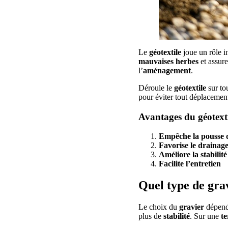
Le
géotextile
joue un rôle i
mauvaises herbes
et assur
l’
aménagement
.
Déroule le
géotextile
sur to
pour éviter tout déplacemen
Avantages du géotext
Empêche la pousse 
Favorise le drainag
Améliore la stabilité
Facilite l’entretien
Quel type de grav
Le choix du
gravier
dépend
plus de
stabilité
. Sur une
te