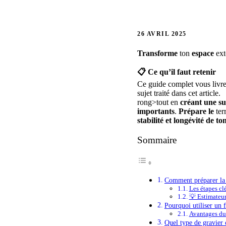
26 AVRIL 2025
Transforme
ton
espace
ext
📋 Ce qu’il faut retenir
Ce guide complet vous livre l
sujet traité dans cet article.
rong>tout en
créant
une
su
importants
.
Prépare
le
ter
stabilité
et
longévité
de
to
Sommaire
Comment préparer la s
Les étapes cl
💡 Estimateu
Pourquoi utiliser un 
Avantages du
Quel type de gravier c