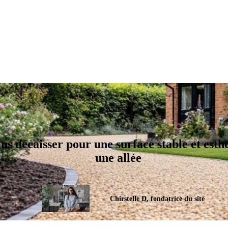
MAISON
ns décaisser pour une surface stable et esth
une allée
Chirstelle D, fondatrice du site