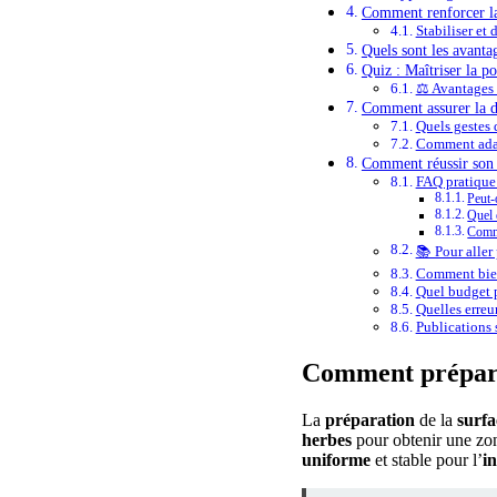
Comment renforcer la s
Stabiliser et 
Quels sont les avantag
Quiz : Maîtriser la po
⚖️ Avantages
Comment assurer la du
Quels gestes 
Comment adapt
Comment réussir son 
FAQ pratique 
Peut-
Quel 
Comme
📚 Pour aller 
Comment bien
Quel budget p
Quelles erreur
Publications s
Comment préparer
La
préparation
de la
surfa
herbes
pour obtenir une zon
uniforme
et stable pour l’
in