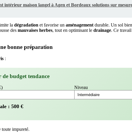
 intérieur maison langel à Agen et Bordeaux solutions sur mesure 
imite la
dégradation
et favorise un
aménagement
durable. Un sol bien 
pousse des
mauvaises herbes
, tout en optimisant le
drainage
. Ce travail
 une bonne préparation
is
:
r de budget tendance
€)
Niveau
ale :
500
€
e toute impureté.