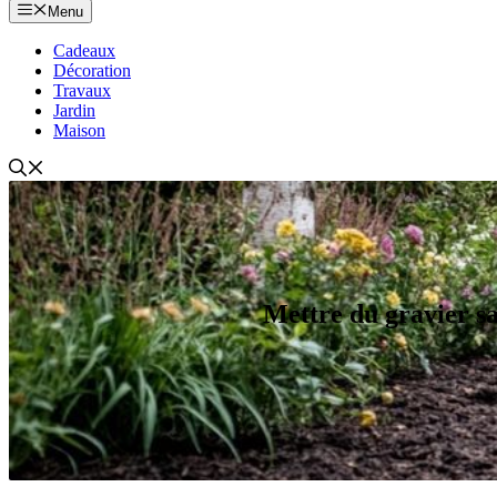
Menu
Cadeaux
Décoration
Travaux
Jardin
Maison
Mettre du gravier sa