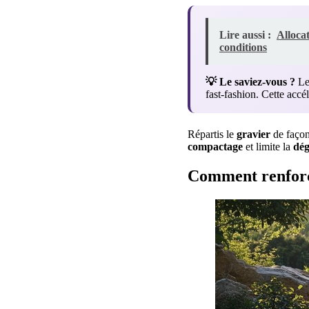
Lire aussi :
Alloca
conditions
💡 Le saviez-vous ?
Les
fast-fashion. Cette acc
Répartis le
gravier
de faço
compactage
et limite la
dég
Comment renforcer