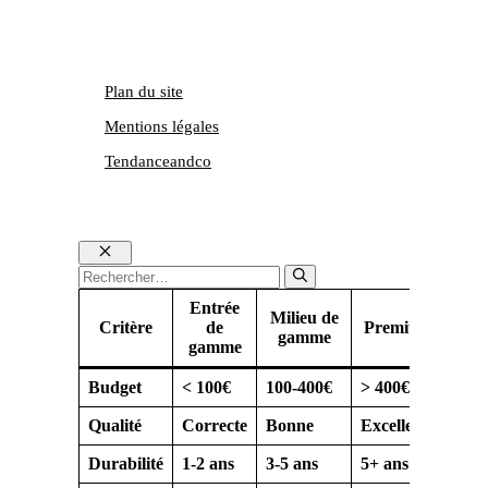
Plan du site
Mentions légales
Tendanceandco
Fermer
Rechercher :
Entrée
Milieu de
Critère
de
Premium
gamme
gamme
Budget
< 100€
100-400€
> 400€
Qualité
Correcte
Bonne
Excellente
Durabilité
1-2 ans
3-5 ans
5+ ans