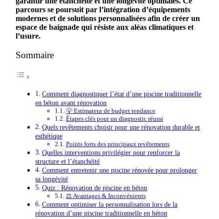
garantir
une
étanchéité
et
une
longévité
optimales
.
Ce
parcours
se
poursuit
par
l’intégration
d’équipements
modernes
et
de
solutions
personnalisées
afin
de
créer
un
espace
de
baignade
qui
résiste
aux
aléas
climatiques
et
l’usure
.
Sommaire
Comment diagnostiquer l’état d’une piscine traditionnelle
en béton avant rénovation
💡 Estimateur de budget tendance
Étapes clés pour un diagnostic réussi
Quels revêtements choisir pour une rénovation durable et
esthétique
Points forts des principaux revêtements
Quelles interventions privilégier pour renforcer la
structure et l’étanchéité
Comment entretenir une piscine rénovée pour prolonger
sa longévité
Quiz : Rénovation de piscine en béton
⚖️ Avantages & Inconvénients
Comment optimiser la personnalisation lors de la
rénovation d’une piscine traditionnelle en béton