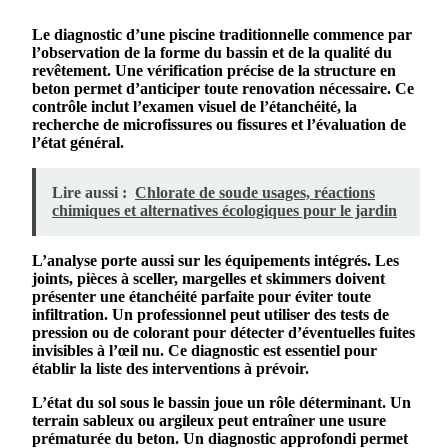
Le diagnostic d’une
piscine
traditionnelle commence par
l’observation de la
forme
du bassin et de la qualité du
revêtement
. Une vérification précise de la
structure
en
beton
permet d’anticiper toute
renovation
nécessaire. Ce
contrôle inclut l’examen visuel de l’étanchéité, la
recherche de
microfissures
ou
fissures
et l’évaluation de
l’état général.
Lire aussi :
Chlorate de soude usages, réactions
chimiques et alternatives écologiques pour le jardin
L’analyse porte aussi sur les équipements intégrés. Les
joints, pièces à sceller, margelles et skimmers doivent
présenter une
étanchéité
parfaite pour éviter toute
infiltration. Un professionnel peut utiliser des tests de
pression ou de colorant pour détecter d’éventuelles fuites
invisibles à l’œil nu. Ce diagnostic est essentiel pour
établir la liste des interventions à prévoir.
L’état du sol sous le
bassin
joue un rôle déterminant. Un
terrain sableux ou argileux peut entraîner une
usure
prématurée du
beton
. Un diagnostic approfondi permet