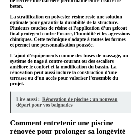
de recréer une barrière performante entre l’
eau
et le
beton
.
La stratification en
polyester
résine
reste une solution
optimale pour garantir la
durabilité
de la
structure
.
Plusieurs couches de
résine
et l’application d’un gelcoat
final protègent contre l’
usure
, l’
humidité
et les agressions
chimiques. Cette technique s’adapte à toutes les
forme
s
et permet une
personnalisation
poussée.
L’ajout d’équipements comme des buses de massage, un
système de nage à contre-courant ou des escaliers
améliore le confort et la
modification
du
bassin
. La
rénovation peut aussi inclure la
construction
d’une
terrasse ou d’un accès pour valoriser l’ensemble du
projet.
Lire aussi :
Rénovation de piscine : un nouveau
départ pour vos baignades
Comment entretenir une piscine
rénovée pour prolonger sa longévité