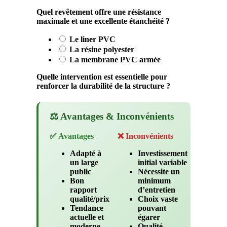
Quel revêtement offre une résistance
maximale et une excellente étanchéité ?
Le liner PVC
La résine polyester
La membrane PVC armée
Quelle intervention est essentielle pour
renforcer la durabilité de la structure ?
⚖️ Avantages & Inconvénients
✅ Avantages
❌ Inconvénients
Adapté à
Investissement
un large
initial variable
public
Nécessite un
Bon
minimum
rapport
d’entretien
qualité/prix
Choix vaste
Tendance
pouvant
actuelle et
égarer
moderne
Qualité