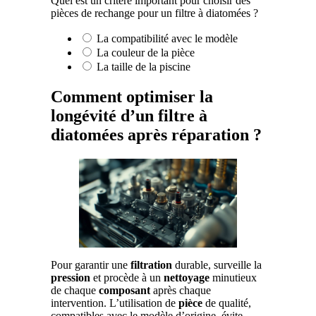
Quel est un critère important pour choisir des
pièces de rechange pour un filtre à diatomées ?
La compatibilité avec le modèle
La couleur de la pièce
La taille de la piscine
Comment optimiser la
longévité d’un filtre à
diatomées après réparation ?
Pour garantir une
filtration
durable, surveille la
pression
et procède à un
nettoyage
minutieux
de chaque
composant
après chaque
intervention. L’utilisation de
pièce
de qualité,
compatibles avec le modèle d’origine, évite