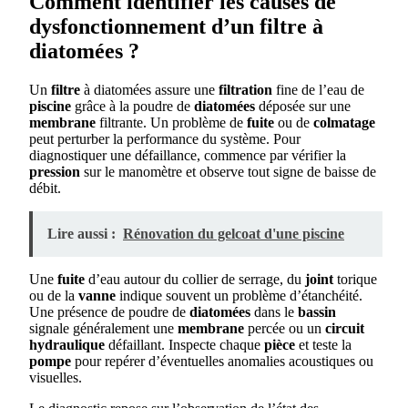
Comment identifier les causes de
dysfonctionnement d’un filtre à
diatomées ?
Un
filtre
à diatomées assure une
filtration
fine de l’eau de
piscine
grâce à la poudre de
diatomées
déposée sur une
membrane
filtrante. Un problème de
fuite
ou de
colmatage
peut perturber la performance du système. Pour
diagnostiquer une défaillance, commence par vérifier la
pression
sur le manomètre et observe tout signe de baisse de
débit.
Lire aussi :
Rénovation du gelcoat d'une piscine
Une
fuite
d’eau autour du collier de serrage, du
joint
torique
ou de la
vanne
indique souvent un problème d’étanchéité.
Une présence de poudre de
diatomées
dans le
bassin
signale généralement une
membrane
percée ou un
circuit
hydraulique
défaillant. Inspecte chaque
pièce
et teste la
pompe
pour repérer d’éventuelles anomalies acoustiques ou
visuelles.