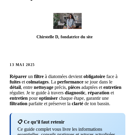
Chirstelle D, fondatrice du site
13 MAI 2025
Réparer
un
filtre
à diatomées devient
obligatoire
face à
fuites
et
colmatages
. La
performance
se joue dans le
détail
, entre
nettoyage
précis,
pièces
adaptées et
entretien
régulier. Je te guide à travers
diagnostic
,
réparation
et
entretien
pour
optimiser
chaque étape, garantir une
filtration
parfaite et préserver la
clarté
de ton bassin.
📋 Ce qu’il faut retenir
Ce guide complet vous livre les informations
essentielles, conseils pratiques et astuces actualisées