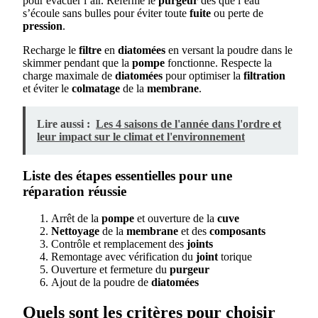
pour évacuer l’air. Referme le
purgeur
dès que l’eau
s’écoule sans bulles pour éviter toute
fuite
ou perte de
pression
.
Recharge le
filtre
en
diatomées
en versant la poudre dans le
skimmer pendant que la
pompe
fonctionne. Respecte la
charge maximale de
diatomées
pour optimiser la
filtration
et éviter le
colmatage
de la
membrane
.
Lire aussi :
Les 4 saisons de l'année dans l'ordre et
leur impact sur le climat et l'environnement
Liste des étapes essentielles pour une
réparation réussie
Arrêt de la
pompe
et ouverture de la
cuve
Nettoyage
de la
membrane
et des
composants
Contrôle et remplacement des
joints
Remontage avec vérification du
joint
torique
Ouverture et fermeture du
purgeur
Ajout de la poudre de
diatomées
Quels sont les critères pour choisir