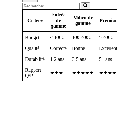
Fermer
Rechercher :
Entrée
Milieu de
Critère
de
Premium
gamme
gamme
Budget
< 100€
100-400€
> 400€
Qualité
Correcte
Bonne
Excellente
Durabilité
1-2 ans
3-5 ans
5+ ans
Rapport
★★★
★★★★★
★★★★
Q/P