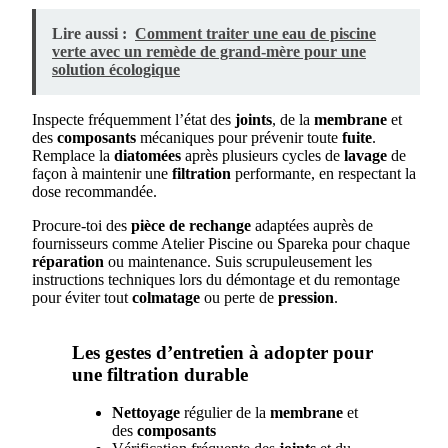
Lire aussi :
Comment traiter une eau de piscine
verte avec un remède de grand-mère pour une
solution écologique
Inspecte fréquemment l’état des
joints
, de la
membrane
et
des
composants
mécaniques pour prévenir toute
fuite
.
Remplace la
diatomées
après plusieurs cycles de
lavage
de
façon à maintenir une
filtration
performante, en respectant la
dose recommandée.
Procure-toi des
pièce de rechange
adaptées auprès de
fournisseurs comme Atelier Piscine ou Spareka pour chaque
réparation
ou maintenance. Suis scrupuleusement les
instructions techniques lors du démontage et du remontage
pour éviter tout
colmatage
ou perte de
pression
.
Les gestes d’entretien à adopter pour
une filtration durable
Nettoyage
régulier de la
membrane
et
des
composants