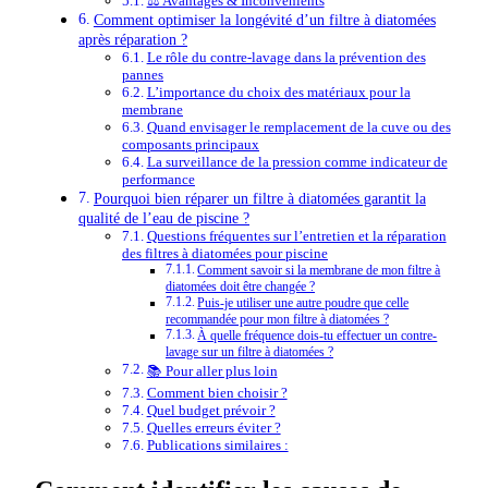
⚖️ Avantages & Inconvénients
Comment optimiser la longévité d’un filtre à diatomées
après réparation ?
Le rôle du contre-lavage dans la prévention des
pannes
L’importance du choix des matériaux pour la
membrane
Quand envisager le remplacement de la cuve ou des
composants principaux
La surveillance de la pression comme indicateur de
performance
Pourquoi bien réparer un filtre à diatomées garantit la
qualité de l’eau de piscine ?
Questions fréquentes sur l’entretien et la réparation
des filtres à diatomées pour piscine
Comment savoir si la membrane de mon filtre à
diatomées doit être changée ?
Puis-je utiliser une autre poudre que celle
recommandée pour mon filtre à diatomées ?
À quelle fréquence dois-tu effectuer un contre-
lavage sur un filtre à diatomées ?
📚 Pour aller plus loin
Comment bien choisir ?
Quel budget prévoir ?
Quelles erreurs éviter ?
Publications similaires :