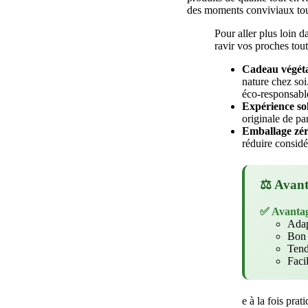
des moments conviviaux tout
Pour aller plus loin 
ravir vos proches tout
Cadeau végét
nature chez soi.
éco-responsabl
Expérience sol
originale de pa
Emballage zér
réduire considé
⚖️ Avant
✅ Avanta
Adap
Bon 
Tend
Faci
e à la fois pra