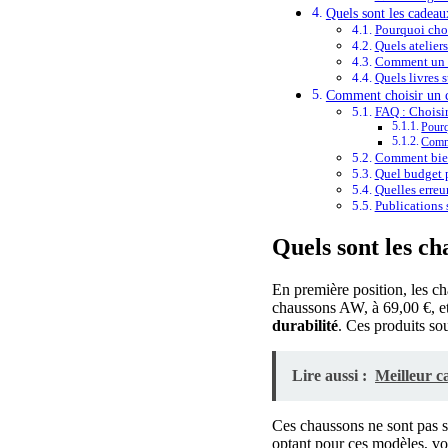
Quels sont les cadeau
Pourquoi choi
Quels ateliers
Comment un li
Quels livres 
Comment choisir un ca
FAQ : Choisir
Pourq
Comme
Comment bien
Quel budget p
Quelles erreur
Publications s
Quels sont les ch
En première position, les c
chaussons AW, à 69,00 €, et 
durabilité
. Ces produits sou
Lire aussi :
Meilleur c
Ces chaussons ne sont pas 
optant pour ces modèles, vo