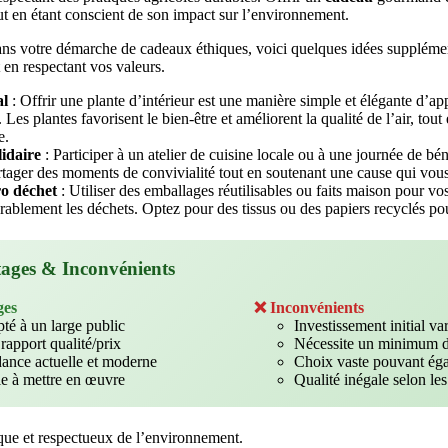
 en étant conscient de son impact sur l’environnement.
dans votre démarche de cadeaux éthiques, voici quelques idées supplémen
 en respectant vos valeurs.
al
: Offrir une plante d’intérieur est une manière simple et élégante d’a
 Les plantes favorisent le bien-être et améliorent la qualité de l’air, tout
e.
idaire
: Participer à un atelier de cuisine locale ou à une journée de bé
rtager des moments de convivialité tout en soutenant une cause qui vous
o déchet
: Utiliser des emballages réutilisables ou faits maison pour v
rablement les déchets. Optez pour des tissus ou des papiers recyclés po
ages & Inconvénients
ges
❌ Inconvénients
té à un large public
Investissement initial va
rapport qualité/prix
Nécessite un minimum d
ance actuelle et moderne
Choix vaste pouvant éga
le à mettre en œuvre
Qualité inégale selon le
tique et respectueux de l’environnement.