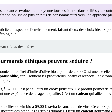
 tendances évoluent en moyenne tous les 6 mois dans le lifestyle, cont
élération pousse de plus en plus de consommateurs vers une approche plus
aticité et respect de l’environnement, faisant d’eux des choix idéaux p
écologique.
eaux fêtes des mères
urmands éthiques peuvent séduire ?
omie, un coffret d’huile d’olive bio à partir de 29,00 € est une excelle
ponsabilité
, car il soutient les producteurs locaux et respecte l’envir
thique.
et
, à 52,00 €, est par ailleurs un choix judicieux. Ce produit permet de r
frant une expérience de rasage de qualité. C’est un
cadeau
qui allie innov
bouteilles de vin bio à 69,00 € ravira les amateurs de vins. Ce choix pe
respectant des pratiques agricoles durables. Offrir un
cadeau
gourmand es