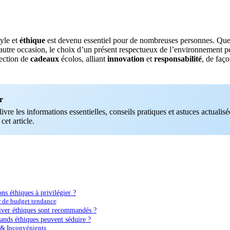
tyle et
éthique
est devenu essentiel pour de nombreuses personnes. Que 
 autre occasion, le choix d’un présent respectueux de l’environnement p
lection de
cadeaux
écolos, alliant
innovation
et
responsabilité
, de faço
r
vre les informations essentielles, conseils pratiques et astuces actualisée
 cet article.
ns éthiques à privilégier ?
r de budget tendance
hiver éthiques sont recommandés ?
nds éthiques peuvent séduire ?
 & Inconvénients