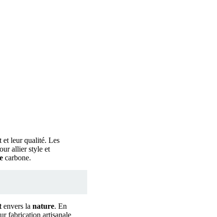
 et leur qualité. Les
r allier style et
e
carbone.
t
envers la
nature
. En
 fabrication artisanale