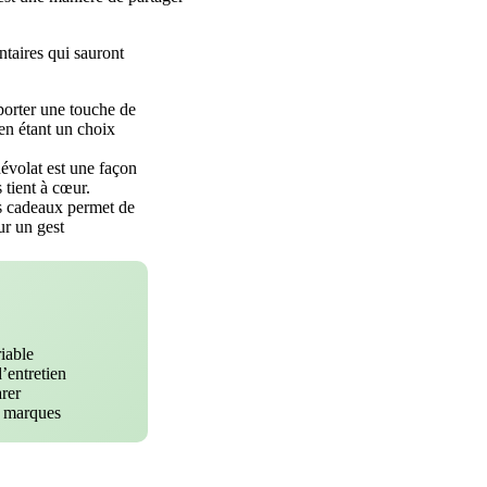
taires qui sauront
pporter une touche de
 en étant un choix
névolat est une façon
 tient à cœur.
os cadeaux permet de
ur un gest
riable
’entretien
rer
s marques