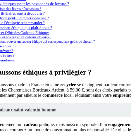
x éthiques pour les passionnés de lecture ?
sir des livres d’occasion ?
 littéraires sont à découvrir ?
vre peut-il être personnalisé ?
sur l’écologie recommander ?
deau éthique qui plaît à tous ?
 et Offrir des Cadeaux Éthiques
uoi privilégier les cadeaux éthiques ?
nt trouver un cadeau éthique qui correspond aux goûts de chacun ?
 choisir ?
révoir ?
s éviter ?
imilaires :
aussons éthiques à privilégier ?
haussons made in France en laine
recyclée
se distinguent par leur confort
les Charentaises Bordeaux Ardent, à 59,00 €, sont des choix parfaits pou
tiennent par ailleurs le
commerce
local, réduisant ainsi votre
empreint
adeaux saint valentin homme
seulement un
cadeau
pratique, mais aussi un symbole d’un
engagemen
us encouragez un mode de consommation plus responsable. De plus, leur