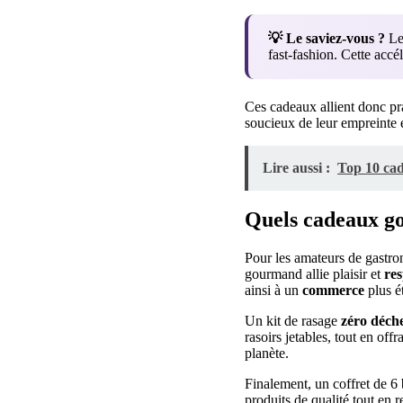
💡 Le saviez-vous ?
Les
fast-fashion. Cette acc
Ces cadeaux allient donc pr
soucieux de leur empreinte 
Lire aussi :
Top 10 cad
Quels cadeaux go
Pour les amateurs de gastron
gourmand allie plaisir et
res
ainsi à un
commerce
plus é
Un kit de rasage
zéro déch
rasoirs jetables, tout en of
planète.
Finalement, un coffret de 6 
produits de qualité tout en 