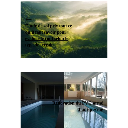
Étude de sol prix tout ce
qu’il faut savoir pour
évaluer le coût selon le
type de terrain
Rénovation du PVC armé
d’une piscine