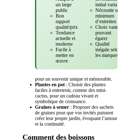
un large
initial variable
public
Nécessite un
Bon
minimum
rapport
d’entretien
qualité/prix
Choix vaste
Tendance
pouvant
actuelle et
égarer
moderne
Qualité
Facile à
inégale selon
mettre en
les marques
œuvre
pour un souvenir unique et mémorable.
Plantes en pot
: Choisir des plantes
faciles à entretenir, comme des mini-
cactus, pour un cadeau vivant et
symbolique de croissance.
Graines à semer
: Proposer des sachets
de graines pour que vos invités puissent
créer leur propre jardin, évoquant l’amour
et la continuité.
Comment des boissons