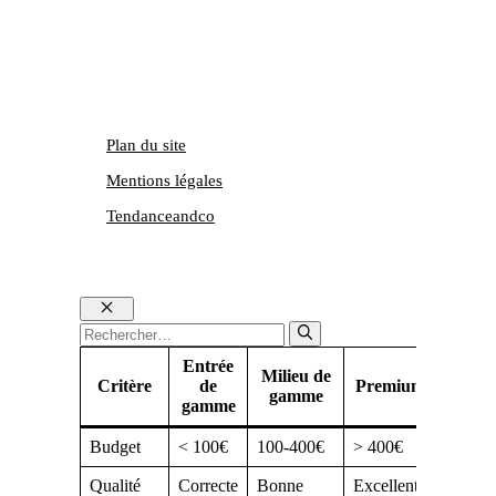
Plan du site
Mentions légales
Tendanceandco
Fermer
Rechercher :
Entrée
Milieu de
Critère
de
Premium
gamme
gamme
Budget
< 100€
100-400€
> 400€
Qualité
Correcte
Bonne
Excellente