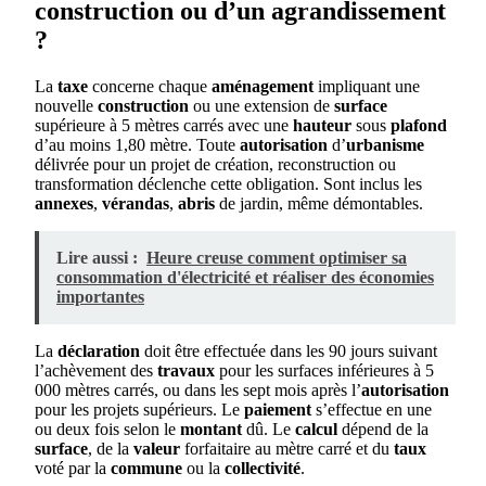
construction ou d’un agrandissement
?
La
taxe
concerne chaque
aménagement
impliquant une
nouvelle
construction
ou une extension de
surface
supérieure à 5 mètres carrés avec une
hauteur
sous
plafond
d’au moins 1,80 mètre. Toute
autorisation
d’
urbanisme
délivrée pour un projet de création, reconstruction ou
transformation déclenche cette obligation. Sont inclus les
annexes
,
vérandas
,
abris
de jardin, même démontables.
Lire aussi :
Heure creuse comment optimiser sa
consommation d'électricité et réaliser des économies
importantes
La
déclaration
doit être effectuée dans les 90 jours suivant
l’achèvement des
travaux
pour les surfaces inférieures à 5
000 mètres carrés, ou dans les sept mois après l’
autorisation
pour les projets supérieurs. Le
paiement
s’effectue en une
ou deux fois selon le
montant
dû. Le
calcul
dépend de la
surface
, de la
valeur
forfaitaire au mètre carré et du
taux
voté par la
commune
ou la
collectivité
.