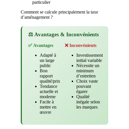
particulier
Comment se calcule principalement la taxe
d’aménagement ?
⚖️ Avantages & Inconvénients
✅ Avantages
❌ Inconvénients
Adapté à
Investissement
un large
initial variable
public
Nécessite un
Bon
minimum
rapport
d’entretien
qualité/prix
Choix vaste
Tendance
pouvant
actuelle et
égarer
moderne
Qualité
Facile à
inégale selon
mettre en
les marques
œuvre