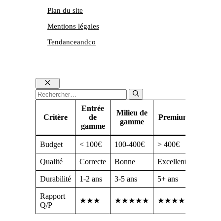
Plan du site
Mentions légales
Tendanceandco
Fermer
Rechercher :
Entrée
Milieu de
Critère
de
Premium
gamme
gamme
Budget
< 100€
100-400€
> 400€
Qualité
Correcte
Bonne
Excellente
Durabilité
1-2 ans
3-5 ans
5+ ans
Rapport
★★★
★★★★★
★★★★
Q/P