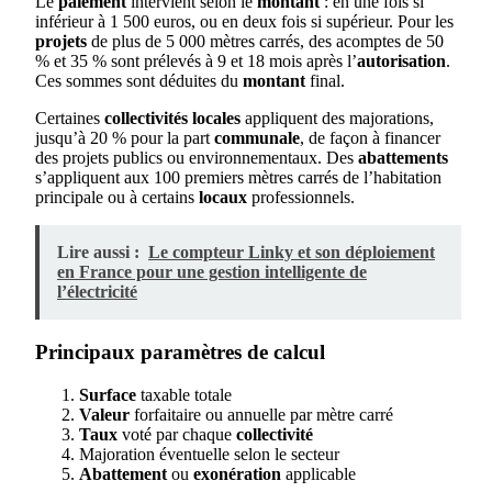
Le
paiement
intervient selon le
montant
: en une fois si
inférieur à 1 500 euros, ou en deux fois si supérieur. Pour les
projets
de plus de 5 000 mètres carrés, des acomptes de 50
% et 35 % sont prélevés à 9 et 18 mois après l’
autorisation
.
Ces sommes sont déduites du
montant
final.
Certaines
collectivités locales
appliquent des majorations,
jusqu’à 20 % pour la part
communale
, de façon à financer
des projets publics ou environnementaux. Des
abattements
s’appliquent aux 100 premiers mètres carrés de l’habitation
principale ou à certains
locaux
professionnels.
Lire aussi :
Le compteur Linky et son déploiement
en France pour une gestion intelligente de
l’électricité
Principaux paramètres de calcul
Surface
taxable totale
Valeur
forfaitaire ou annuelle par mètre carré
Taux
voté par chaque
collectivité
Majoration éventuelle selon le secteur
Abattement
ou
exonération
applicable