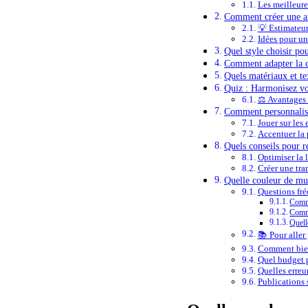
Les meilleure
Comment créer une am
💡 Estimateu
Idées pour un
Quel style choisir po
Comment adapter la co
Quels matériaux et tex
Quiz : Harmonisez vot
⚖️ Avantages
Comment personnaliser
Jouer sur les 
Accentuer la
Quels conseils pour ré
Optimiser la 
Créer une tran
Quelle couleur de mur
Questions fré
Comme
Comme
Quell
📚 Pour aller 
Comment bien
Quel budget p
Quelles erreur
Publications s