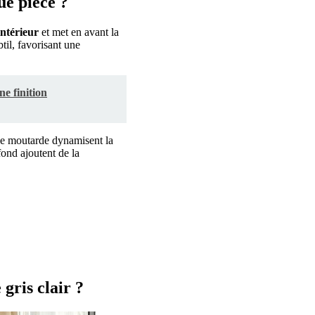
ue pièce ?
intérieur
et met en avant la
til, favorisant une
ne finition
une moutarde dynamisent la
fond ajoutent de la
gris clair ?