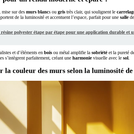
 mise sur des
murs
blanc
s ou
gris
très clair, qui soulignent le
carrelag
pportent de la luminosité et accentuent l’espace, parfait pour une
salle
de
 résine polyester étape par étape pour une application durable et u
listes et d’éléments en
bois
ou métal amplifie la
sobriété
et la pureté de
es s’intègrent parfaitement, créant une
harmonie
visuelle avec le
sol
.
la couleur des murs selon la luminosité de 