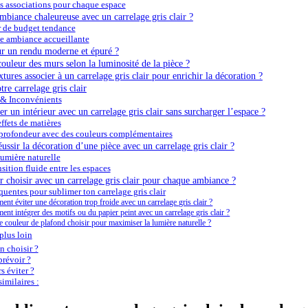
s associations pour chaque espace
biance chaleureuse avec un carrelage gris clair ?
r de budget tendance
e ambiance accueillante
ur un rendu moderne et épuré ?
uleur des murs selon la luminosité de la pièce ?
tures associer à un carrelage gris clair pour enrichir la décoration ?
re carrelage gris clair
 & Inconvénients
 un intérieur avec un carrelage gris clair sans surcharger l’espace ?
effets de matières
 profondeur avec des couleurs complémentaires
ussir la décoration d’une pièce avec un carrelage gris clair ?
lumière naturelle
sition fluide entre les espaces
 choisir avec un carrelage gris clair pour chaque ambiance ?
quentes pour sublimer ton carrelage gris clair
nt éviter une décoration trop froide avec un carrelage gris clair ?
nt intégrer des motifs ou du papier peint avec un carrelage gris clair ?
e couleur de plafond choisir pour maximiser la lumière naturelle ?
plus loin
 choisir ?
révoir ?
s éviter ?
imilaires :