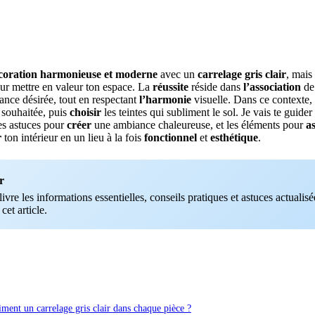
coration
harmonieuse
et moderne
avec un
carrelage gris clair
, mais
ur mettre en valeur ton espace. La
réussite
réside dans
l’association
de
ance désirée, tout en respectant
l’harmonie
visuelle. Dans ce contexte, 
souhaitée, puis
choisir
les teintes qui subliment le sol. Je vais te guider
es astuces pour
créer
une ambiance chaleureuse, et les éléments pour
a
r
ton intérieur en un lieu à la fois
fonctionnel
et
esthétique
.
r
vre les informations essentielles, conseils pratiques et astuces actualisée
 cet article.
iment un carrelage gris clair dans chaque pièce ?