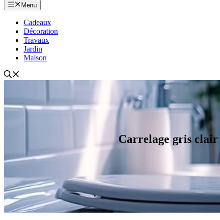
Menu
Cadeaux
Décoration
Travaux
Jardin
Maison
Carrelage gris clai