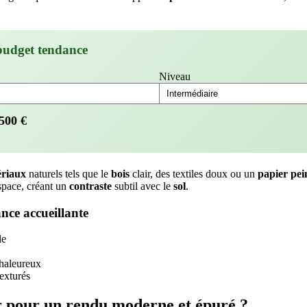
budget tendance
Niveau
500
€
riaux
naturels tels que le
bois
clair, des textiles doux ou un
papier pei
space, créant un
contraste
subtil avec le
sol
.
nce accueillante
le
chaleureux
exturés
ir pour un rendu moderne et épuré ?