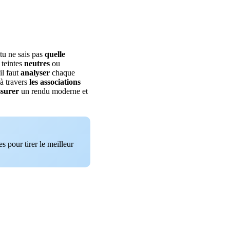
 tu ne sais pas
quelle
 teintes
neutres
ou
il faut
analyser
chaque
 à travers
les associations
ssurer
un rendu moderne et
s pour tirer le meilleur