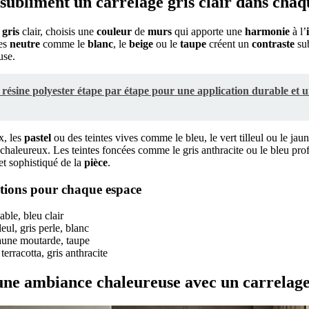
subliment un carrelage gris clair dans chaq
gris
clair, choisis une
couleur
de
murs
qui apporte une
harmonie
à l’
tes
neutre
comme le
blanc
, le
beige
ou le
taupe
créent un
contraste
sub
use.
 résine polyester étape par étape pour une application durable et u
x, les
pastel
ou des teintes vives comme le bleu, le vert tilleul ou le ja
chaleureux. Les teintes foncées comme le gris anthracite ou le bleu pro
et sophistiqué de la
pièce
.
ations pour chaque espace
able, bleu clair
leul, gris perle, blanc
 jaune moutarde, taupe
 terracotta, gris anthracite
e ambiance chaleureuse avec un carrelage 