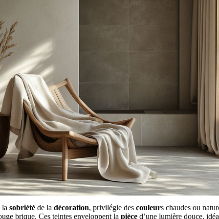
 la
sobriété
de la
décoration
, privilégie des
couleur
s chaudes ou nature
 rouge brique. Ces teintes enveloppent la
pièce
d’une lumière douce, idé