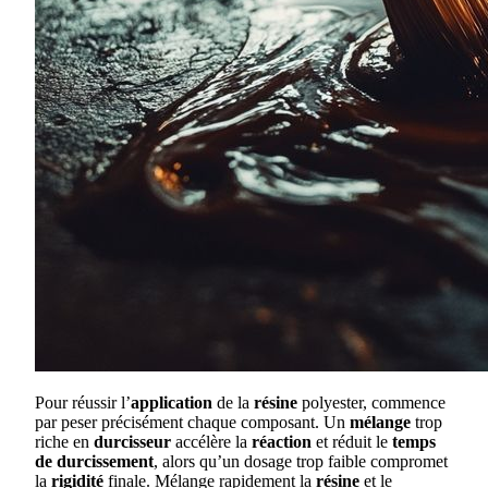
Pour réussir l’
application
de la
résine
polyester, commence
par peser précisément chaque composant. Un
mélange
trop
riche en
durcisseur
accélère la
réaction
et réduit le
temps
de durcissement
, alors qu’un dosage trop faible compromet
la
rigidité
finale. Mélange rapidement la
résine
et le