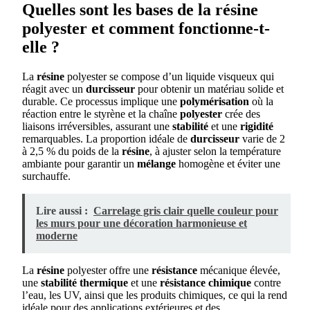
Quelles sont les bases de la résine
polyester et comment fonctionne-t-
elle ?
La
résine
polyester se compose d’un liquide visqueux qui
réagit avec un
durcisseur
pour obtenir un matériau solide et
durable. Ce processus implique une
polymérisation
où la
réaction entre le styrène et la chaîne
polyester
crée des
liaisons irréversibles, assurant une
stabilité
et une
rigidité
remarquables. La proportion idéale de
durcisseur
varie de 2
à 2,5 % du poids de la
résine
, à ajuster selon la température
ambiante pour garantir un
mélange
homogène et éviter une
surchauffe.
Lire aussi :
Carrelage gris clair quelle couleur pour
les murs pour une décoration harmonieuse et
moderne
La
résine
polyester offre une
résistance
mécanique élevée,
une
stabilité thermique
et une
résistance chimique
contre
l’eau, les UV, ainsi que les produits chimiques, ce qui la rend
idéale pour des applications extérieures et des