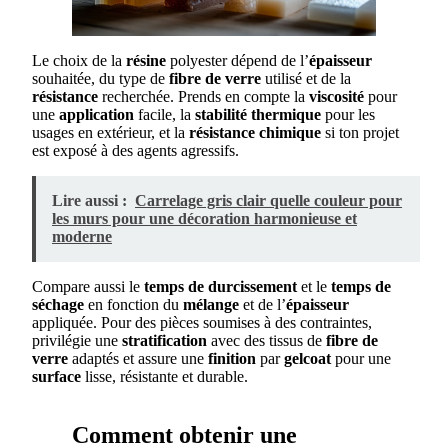
Le choix de la
résine
polyester dépend de l’
épaisseur
souhaitée, du type de
fibre de verre
utilisé et de la
résistance
recherchée. Prends en compte la
viscosité
pour
une
application
facile, la
stabilité thermique
pour les
usages en extérieur, et la
résistance chimique
si ton projet
est exposé à des agents agressifs.
Lire aussi :
Carrelage gris clair quelle couleur pour
les murs pour une décoration harmonieuse et
moderne
Compare aussi le
temps de durcissement
et le
temps de
séchage
en fonction du
mélange
et de l’
épaisseur
appliquée. Pour des pièces soumises à des contraintes,
privilégie une
stratification
avec des tissus de
fibre de
verre
adaptés et assure une
finition
par
gelcoat
pour une
surface
lisse, résistante et durable.
Comment obtenir une