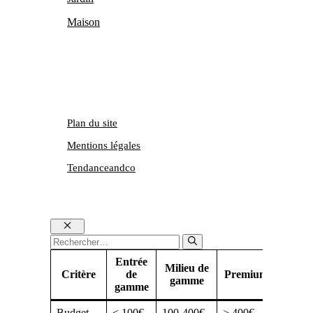
Maison
Plan du site
Mentions légales
Tendanceandco
Fermer
Rechercher :
Entrée
Milieu de
Critère
de
Premium
gamme
gamme
Budget
< 100€
100-400€
> 400€