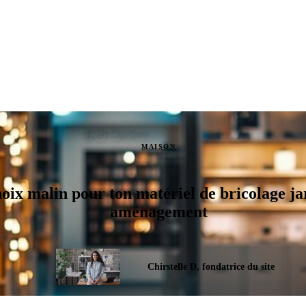
MAISON
oix malin pour ton matériel de bricolage ja
aménagement
Chirstelle D, fondatrice du site