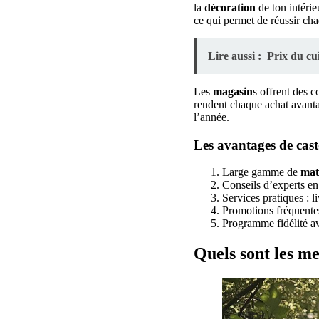
la
décoration
de ton intéri
ce qui permet de réussir ch
Lire aussi :
Prix du cu
Les
magasin
s offrent des c
rendent chaque achat avanta
l’année.
Les avantages de ca
Large gamme de
mat
Conseils d’experts e
Services pratiques : li
Promotions fréquente
Programme fidélité a
Quels sont les me