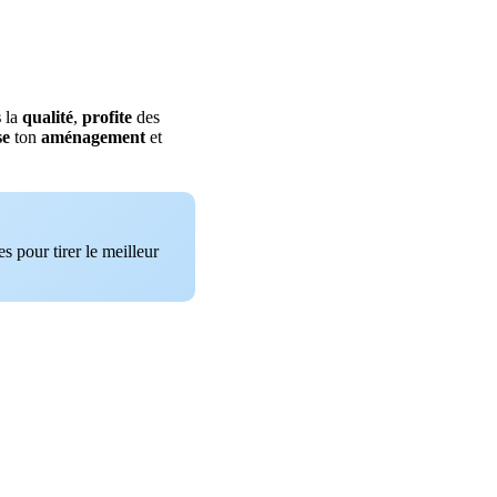
s
la
qualité
,
profite
des
se
ton
aménagement
et
s pour tirer le meilleur