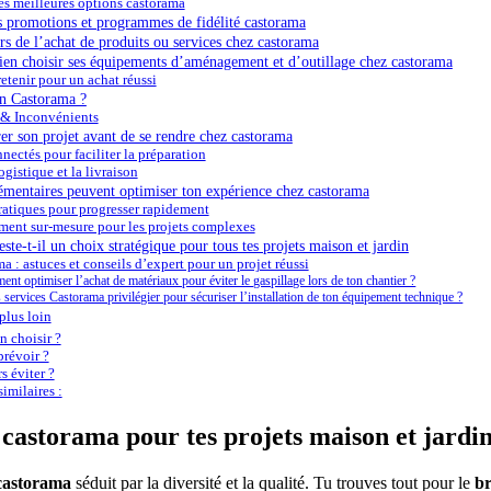
s meilleures options castorama
 promotions et programmes de fidélité castorama
ors de l’achat de produits ou services chez castorama
ien choisir ses équipements d’aménagement et d’outillage chez castorama
retenir pour un achat réussi
en Castorama ?
 & Inconvénients
r son projet avant de se rendre chez castorama
nectés pour faciliter la préparation
ogistique et la livraison
émentaires peuvent optimiser ton expérience chez castorama
pratiques pour progresser rapidement
nt sur-mesure pour les projets complexes
ste-t-il un choix stratégique pour tous tes projets maison et jardin
 : astuces et conseils d’expert pour un projet réussi
nt optimiser l’achat de matériaux pour éviter le gaspillage lors de ton chantier ?
 services Castorama privilégier pour sécuriser l’installation de ton équipement technique ?
plus loin
 choisir ?
révoir ?
s éviter ?
imilaires :
 castorama pour tes projets maison et jardi
castorama
séduit par la diversité et la qualité. Tu trouves tout pour le
br