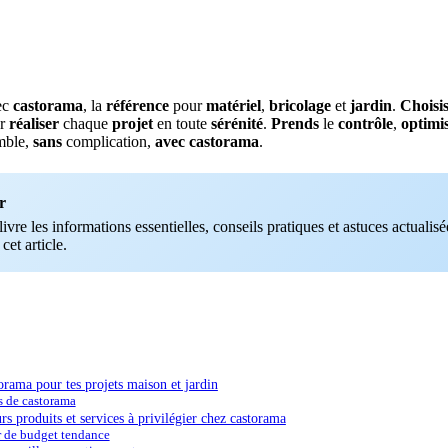
ec
castorama
, la
référence
pour
matériel
,
bricolage
et
jardin
.
Choisi
r
réaliser
chaque
projet
en toute
sérénité
.
Prends
le
contrôle
,
optimi
mble,
sans
complication,
avec
castorama
.
r
vre les informations essentielles, conseils pratiques et astuces actualisée
 cet article.
orama pour tes projets maison et jardin
s de castorama
rs produits et services à privilégier chez castorama
r de budget tendance