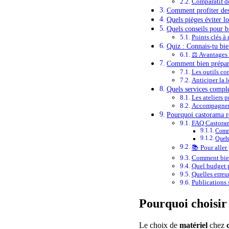
Comparatif de
Comment profiter des
Quels pièges éviter l
Quels conseils pour b
Points clés à 
Quiz : Connais-tu bi
⚖️ Avantages
Comment bien prépare
Les outils con
Anticiper la l
Quels services compl
Les ateliers 
Accompagneme
Pourquoi castorama re
FAQ Castorama
Comme
Quels
📚 Pour aller 
Comment bien
Quel budget p
Quelles erreur
Publications s
Pourquoi choisir
Le choix de
matériel
chez