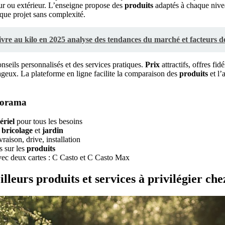
eur ou extérieur. L’enseigne propose des
produits
adaptés à chaque nivea
aque projet sans complexité.
ivre au kilo en 2025 analyse des tendances du marché et facteurs de
onseils personnalisés et des services pratiques.
Prix
attractifs, offres fid
geux. La plateforme en ligne facilite la comparaison des
produits
et l’
storama
ériel
pour tous les besoins
n
bricolage
et
jardin
vraison, drive, installation
s sur les
produits
vec deux cartes : C Casto et C Casto Max
illeurs produits et services à privilégier ch