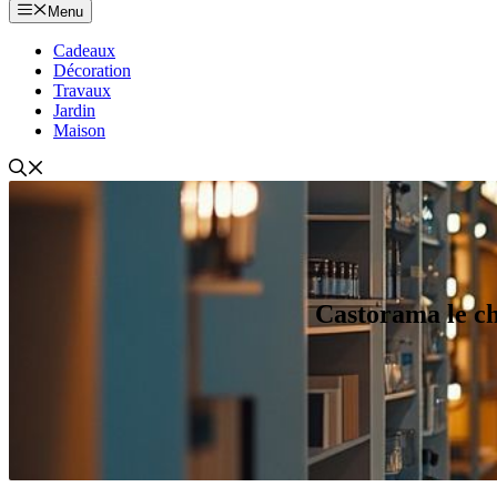
Menu
Cadeaux
Décoration
Travaux
Jardin
Maison
Castorama le ch