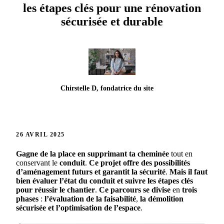
les étapes clés pour une rénovation
sécurisée et durable
Chirstelle D, fondatrice du site
26 AVRIL 2025
Gagne
de la place
en supprimant
ta cheminée
tout en
conservant le
conduit
.
Ce projet
offre
des possibilités
d’aménagement
futurs
et
garantit
la sécurité
.
Mais
il faut
bien
évaluer
l’état
du conduit
et
suivre
les étapes
clés
pour
réussir
le chantier
.
Ce parcours
se divise
en
trois
phases
:
l’évaluation
de la faisabilité
,
la démolition
sécurisée
et
l’optimisation
de l’espace
.