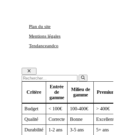
Plan du site
Mentions légales
Tendanceandco
Fermer
Rechercher :
Entrée
Milieu de
Critère
de
Premium
gamme
gamme
Budget
< 100€
100-400€
> 400€
Qualité
Correcte
Bonne
Excellente
Durabilité
1-2 ans
3-5 ans
5+ ans