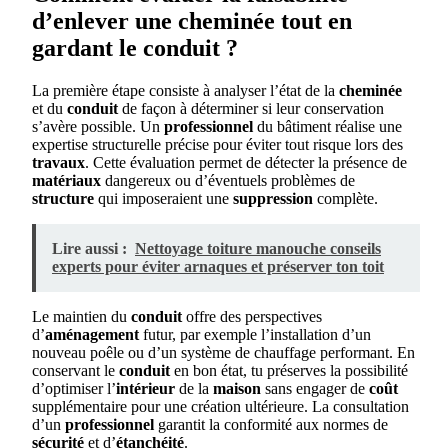
d’enlever une cheminée tout en
gardant le conduit ?
La première étape consiste à analyser l’état de la
cheminée
et du
conduit
de façon à déterminer si leur conservation
s’avère possible. Un
professionnel
du bâtiment réalise une
expertise structurelle précise pour éviter tout risque lors des
travaux
. Cette évaluation permet de détecter la présence de
matériaux
dangereux ou d’éventuels problèmes de
structure
qui imposeraient une
suppression
complète.
Lire aussi :
Nettoyage toiture manouche conseils
experts pour éviter arnaques et préserver ton toit
Le maintien du
conduit
offre des perspectives
d’
aménagement
futur, par exemple l’installation d’un
nouveau poêle ou d’un système de chauffage performant. En
conservant le
conduit
en bon état, tu préserves la possibilité
d’optimiser l’
intérieur
de la
maison
sans engager de
coût
supplémentaire pour une création ultérieure. La consultation
d’un
professionnel
garantit la conformité aux normes de
sécurité
et d’
étanchéité
.