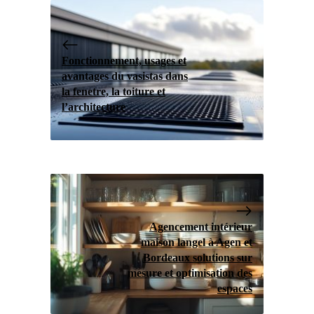
Fonctionnement, usages et
avantages du vasistas dans
la fenetre, la toiture et
l’architecture
Agencement intérieur
maison langel à Agen et
Bordeaux solutions sur
mesure et optimisation des
espaces