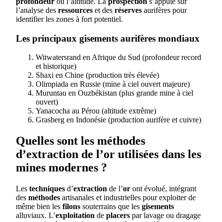
profondeur
ou l’altitude. La
prospection
s’appuie sur
l’analyse des
ressources
et des
réserves
aurifères pour
identifier les zones à fort potentiel.
Les principaux gisements aurifères mondiaux
Witwatersrand en Afrique du Sud (profondeur record
et historique)
Shaxi en Chine (production très élevée)
Olimpiada en Russie (mine à ciel ouvert majeure)
Muruntau en Ouzbékistan (plus grande mine à ciel
ouvert)
Yanacocha au Pérou (altitude extrême)
Grasberg en Indonésie (production aurifère et cuivre)
Quelles sont les méthodes
d’extraction de l’or utilisées dans les
mines modernes ?
Les
techniques
d’
extraction
de l’
or
ont évolué, intégrant
des
méthodes
artisanales et industrielles pour exploiter de
même bien les
filons
souterrains que les
gisements
alluviaux. L’
exploitation
de
placers
par lavage ou dragage