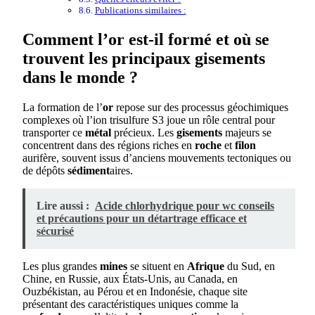
Publications similaires :
Comment l’or est-il formé et où se
trouvent les principaux gisements
dans le monde ?
La formation de l’
or
repose sur des processus géochimiques
complexes où l’ion trisulfure S3 joue un rôle central pour
transporter ce
métal
précieux. Les
gisements
majeurs se
concentrent dans des régions riches en
roche
et
filon
aurifère, souvent issus d’anciens mouvements tectoniques ou
de dépôts
sédiment
aires.
Lire aussi :
Acide chlorhydrique pour wc conseils
et précautions pour un détartrage efficace et
sécurisé
Les plus grandes
mines
se situent en
Afrique
du Sud, en
Chine, en Russie, aux États-Unis, au Canada, en
Ouzbékistan, au Pérou et en Indonésie, chaque site
présentant des caractéristiques uniques comme la