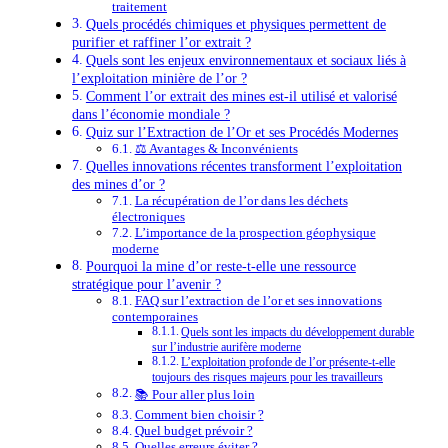
traitement
Quels procédés chimiques et physiques permettent de
purifier et raffiner l’or extrait ?
Quels sont les enjeux environnementaux et sociaux liés à
l’exploitation minière de l’or ?
Comment l’or extrait des mines est-il utilisé et valorisé
dans l’économie mondiale ?
Quiz sur l’Extraction de l’Or et ses Procédés Modernes
⚖️ Avantages & Inconvénients
Quelles innovations récentes transforment l’exploitation
des mines d’or ?
La récupération de l’or dans les déchets
électroniques
L’importance de la prospection géophysique
moderne
Pourquoi la mine d’or reste-t-elle une ressource
stratégique pour l’avenir ?
FAQ sur l’extraction de l’or et ses innovations
contemporaines
Quels sont les impacts du développement durable
sur l’industrie aurifère moderne
L’exploitation profonde de l’or présente-t-elle
toujours des risques majeurs pour les travailleurs
📚 Pour aller plus loin
Comment bien choisir ?
Quel budget prévoir ?
Quelles erreurs éviter ?