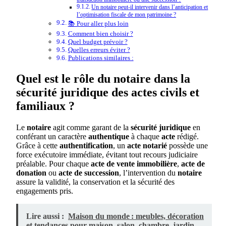
Un notaire peut-il intervenir dans l’anticipation et
l’optimisation fiscale de mon patrimoine ?
📚 Pour aller plus loin
Comment bien choisir ?
Quel budget prévoir ?
Quelles erreurs éviter ?
Publications similaires :
Quel est le rôle du notaire dans la
sécurité juridique des actes civils et
familiaux ?
Le
notaire
agit comme garant de la
sécurité juridique
en
conférant un caractère
authentique
à chaque
acte
rédigé.
Grâce à cette
authentification
, un
acte notarié
possède une
force exécutoire immédiate, évitant tout recours judiciaire
préalable. Pour chaque
acte de vente immobilière
,
acte de
donation
ou
acte de succession
, l’intervention du
notaire
assure la validité, la conservation et la sécurité des
engagements pris.
Lire aussi :
Maison du monde : meubles, décoration
et tendances pour maison, salon, chambre, jardin