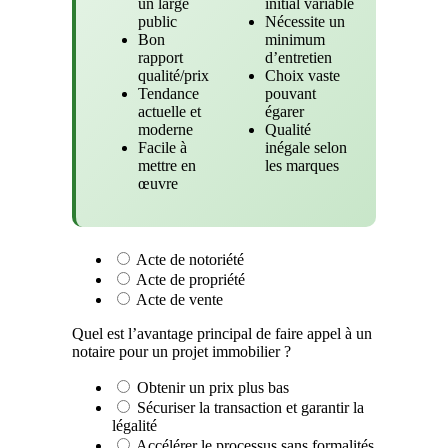
un large
initial variable
public
Nécessite un
Bon
minimum
rapport
d’entretien
qualité/prix
Choix vaste
Tendance
pouvant
actuelle et
égarer
moderne
Qualité
Facile à
inégale selon
mettre en
les marques
œuvre
Acte de notoriété
Acte de propriété
Acte de vente
Quel est l’avantage principal de faire appel à un
notaire pour un projet immobilier ?
Obtenir un prix plus bas
Sécuriser la transaction et garantir la
légalité
Accélérer le processus sans formalités