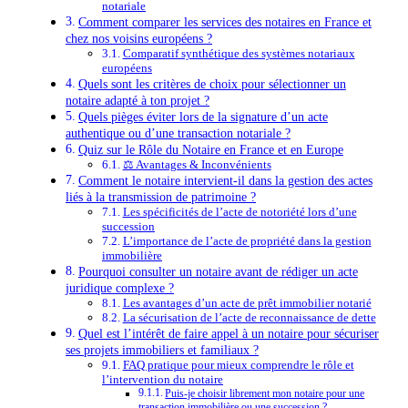
notariale
Comment comparer les services des notaires en France et
chez nos voisins européens ?
Comparatif synthétique des systèmes notariaux
européens
Quels sont les critères de choix pour sélectionner un
notaire adapté à ton projet ?
Quels pièges éviter lors de la signature d’un acte
authentique ou d’une transaction notariale ?
Quiz sur le Rôle du Notaire en France et en Europe
⚖️ Avantages & Inconvénients
Comment le notaire intervient-il dans la gestion des actes
liés à la transmission de patrimoine ?
Les spécificités de l’acte de notoriété lors d’une
succession
L’importance de l’acte de propriété dans la gestion
immobilière
Pourquoi consulter un notaire avant de rédiger un acte
juridique complexe ?
Les avantages d’un acte de prêt immobilier notarié
La sécurisation de l’acte de reconnaissance de dette
Quel est l’intérêt de faire appel à un notaire pour sécuriser
ses projets immobiliers et familiaux ?
FAQ pratique pour mieux comprendre le rôle et
l’intervention du notaire
Puis-je choisir librement mon notaire pour une
transaction immobilière ou une succession ?