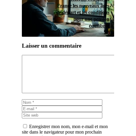
France les nouveaux âges
de départ et les conditions
pour une pension
équilibrée
Laisser un commentaire
Commentaire
Nom
E-
mail
Site
web
Enregistrer mon nom, mon e-mail et mon
site dans le navigateur pour mon prochain