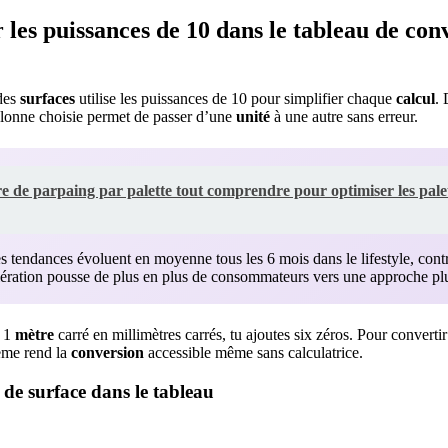
les puissances de 10 dans le tableau de con
des
surfaces
utilise les puissances de 10 pour simplifier chaque
calcul
. 
colonne choisie permet de passer d’une
unité
à une autre sans erreur.
 de parpaing par palette tout comprendre pour optimiser les palette
 tendances évoluent en moyenne tous les 6 mois dans le lifestyle, cont
élération pousse de plus en plus de consommateurs vers une approche plus
r 1
mètre
carré en millimètres carrés, tu ajoutes six zéros. Pour convertir
ème rend la
conversion
accessible même sans calculatrice.
 de surface dans le tableau