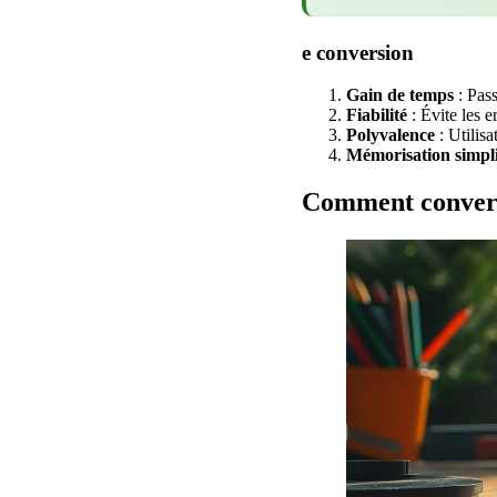
e conversion
Gain de temps
: Pas
Fiabilité
: Évite les e
Polyvalence
: Utilis
Mémorisation simpli
Comment converti