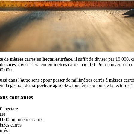
ce
de
mètres
carrés en
hectaresurface
, il suffit de diviser par 10 000,
 des
ares
, divise la valeur en
mètres
carrés par 100. Pour convertir en mi
00 000.
ssi dans l’autre sens : pour passer de millimètres carrés à
mètres
carrés
ent la gestion des
superficie
agricoles, foncières ou lors de la lecture d
ons courantes
01 hectare
are
 000 millimètres carrés
ètres
carrés
rrés