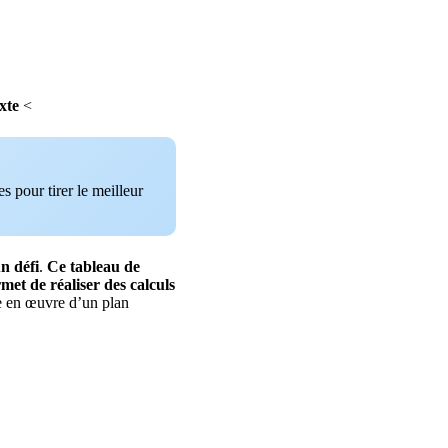
xte
<
s pour tirer le meilleur
un
défi
.
Ce
tableau
de
rmet
de
réaliser
des
calculs
e en œuvre d’un plan