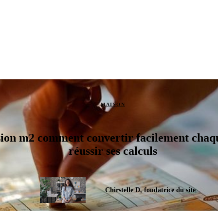
MAISON
ion m2 comment convertir facilement chaque
réussir ses calculs
Chirstelle D, fondatrice du site