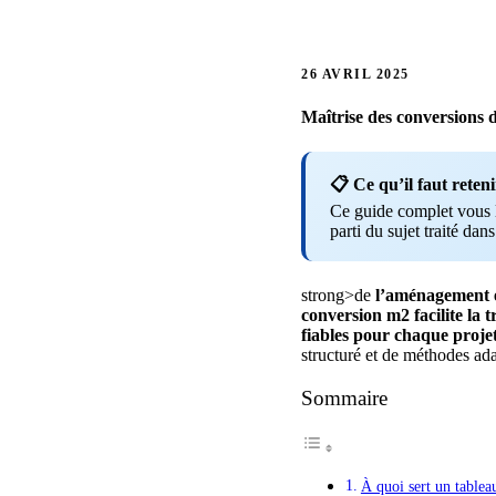
26 AVRIL 2025
Maîtrise
des conversions
d
📋 Ce qu’il faut reteni
Ce guide complet vous li
parti du sujet traité dans
strong>de
l’aménagement
conversion
m2
facilite
la
t
fiables
pour
chaque
proje
structuré et de méthodes ad
Sommaire
À quoi sert un tablea