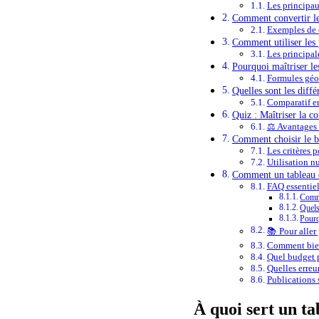
Les principau
Comment convertir les
Exemples de 
Comment utiliser les 
Les principal
Pourquoi maîtriser le
Formules géom
Quelles sont les diff
Comparatif e
Quiz : Maîtriser la c
⚖️ Avantages
Comment choisir le b
Les critères p
Utilisation n
Comment un tableau de
FAQ essentiell
Comme
Quels
Pourq
📚 Pour aller 
Comment bien
Quel budget p
Quelles erreur
Publications s
À quoi sert un t