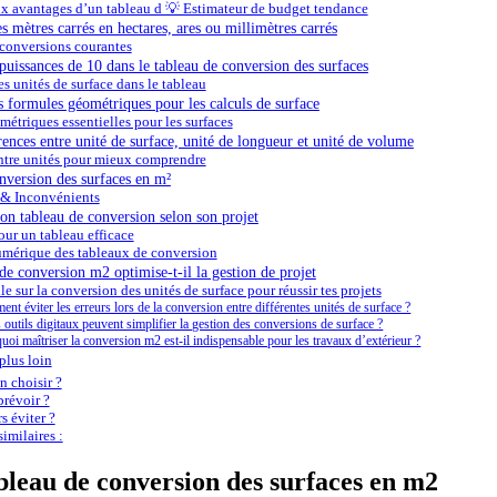
x avantages d’un tableau d 💡 Estimateur de budget tendance
 mètres carrés en hectares, ares ou millimètres carrés
conversions courantes
puissances de 10 dans le tableau de conversion des surfaces
es unités de surface dans le tableau
s formules géométriques pour les calculs de surface
étriques essentielles pour les surfaces
érences entre unité de surface, unité de longueur et unité de volume
ntre unités pour mieux comprendre
onversion des surfaces en m²
 & Inconvénients
on tableau de conversion selon son projet
our un tableau efficace
umérique des tableaux de conversion
 conversion m2 optimise-t-il la gestion de projet
e sur la conversion des unités de surface pour réussir tes projets
nt éviter les erreurs lors de la conversion entre différentes unités de surface ?
 outils digitaux peuvent simplifier la gestion des conversions de surface ?
uoi maîtriser la conversion m2 est-il indispensable pour les travaux d’extérieur ?
plus loin
 choisir ?
révoir ?
s éviter ?
imilaires :
ableau de conversion des surfaces en m2