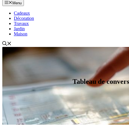
Menu
Cadeaux
Décoration
Travaux
Jardin
Maison
Tableau de convers