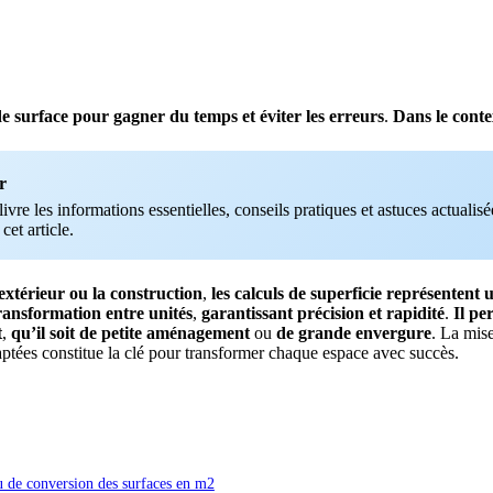
e surface
pour
gagner
du
temps
et
éviter
les
erreurs
.
Dans
le
conte
r
vre les informations essentielles, conseils pratiques et astuces actualisée
 cet article.
extérieur
ou
la
construction
,
les
calculs
de
superficie
représentent
ransformation
entre
unités
,
garantissant
précision
et
rapidité
.
Il
pe
t
,
qu’il
soit
de
petite
aménagement
ou
de
grande
envergure
. La mis
aptées constitue la clé pour transformer chaque espace avec succès.
u de conversion des surfaces en m2