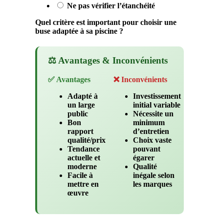
Ne pas vérifier l’étanchéité
Quel critère est important pour choisir une
buse adaptée à sa piscine ?
⚖️ Avantages & Inconvénients
✅ Avantages
❌ Inconvénients
Adapté à
Investissement
un large
initial variable
public
Nécessite un
Bon
minimum
rapport
d’entretien
qualité/prix
Choix vaste
Tendance
pouvant
actuelle et
égarer
moderne
Qualité
Facile à
inégale selon
mettre en
les marques
œuvre