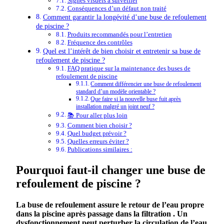
Signes visuels à surveiller
Conséquences d’un défaut non traité
Comment garantir la longévité d’une buse de refoulement
de piscine ?
Produits recommandés pour l’entretien
Fréquence des contrôles
Quel est l’intérêt de bien choisir et entretenir sa buse de
refoulement de piscine ?
FAQ pratique sur la maintenance des buses de
refoulement de piscine
Comment différencier une buse de refoulement
standard d’un modèle orientable ?
Que faire si la nouvelle buse fuit après
installation malgré un joint neuf ?
📚 Pour aller plus loin
Comment bien choisir ?
Quel budget prévoir ?
Quelles erreurs éviter ?
Publications similaires :
Pourquoi faut-il changer une buse de
refoulement de piscine ?
La
buse
de
refoulement
assure le retour de l’eau propre
dans la
piscine
après passage dans la
filtration
. Un
dysfonctionnement peut perturber la
circulation
de l’eau