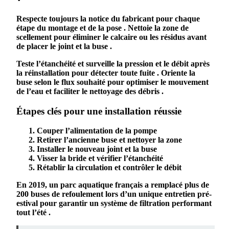
Respecte toujours la notice du fabricant pour chaque
étape du
montage
et de la
pose
. Nettoie la zone de
scellement
pour éliminer le
calcaire
ou les résidus avant
de placer le
joint
et la
buse
.
Teste l’
étanchéité
et surveille la
pression
et le
débit
après
la
réinstallation
pour détecter toute
fuite
. Oriente la
buse
selon le flux souhaité pour optimiser le
mouvement
de l’eau et faciliter le
nettoyage
des
débris
.
Étapes clés pour une installation réussie
Couper l’alimentation de la pompe
Retirer l’ancienne
buse
et nettoyer la zone
Installer le nouveau
joint
et la
buse
Visser la
bride
et vérifier l’
étanchéité
Rétablir la
circulation
et contrôler le
débit
En 2019, un parc aquatique français a remplacé plus de
200 buses de refoulement lors d’un unique
entretien
pré-
estival pour garantir un
système
de
filtration
performant
tout l’été .