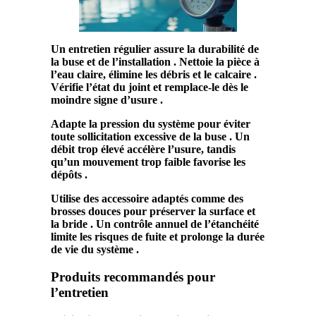
Un
entretien
régulier assure la durabilité de
la
buse
et de l’
installation
. Nettoie la
pièce
à
l’eau claire, élimine les
débris
et le
calcaire
.
Vérifie l’état du
joint
et remplace-le dès le
moindre signe d’usure .
Adapte la
pression
du
système
pour éviter
toute sollicitation excessive de la
buse
. Un
débit
trop élevé accélère l’usure, tandis
qu’un
mouvement
trop faible favorise les
dépôts .
Utilise des
accessoire
adaptés comme des
brosses douces pour préserver la surface et
la
bride
. Un contrôle annuel de l’
étanchéité
limite les risques de
fuite
et prolonge la durée
de vie du
système
.
Produits recommandés pour
l’entretien