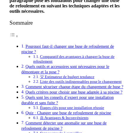
paragraphe
pose
les
fondations
pour
changer
une
buse
de
refoulement
en
suivant
les
techniques
adaptées
et
les
outils
nécessaires
.
Sommaire
Pourquoi faut-il changer une buse de refoulement de
piscine ?
Comparatif des avantages à changer la buse de
refoulement
Quels outils et accessoires sont nécessaires pour le
démontage et la pose ?
💡 Estimateur de budget tendance
Liste des outils indispensables pour le changement
Comment sécuriser chaque étape du changement de buse ?
Quels critères pour choisir une buse adaptée à sa piscine ?
Quels sont les conseils d’expert pour une installation
durable et sans fuite ?
Étapes clés pour une installation réussie
Quiz : Changer une buse de refoulement de piscine
⚖️ Avantages & Inconvénients
Comment détecter une anomalie sur une buse de
refoulement de piscine ?