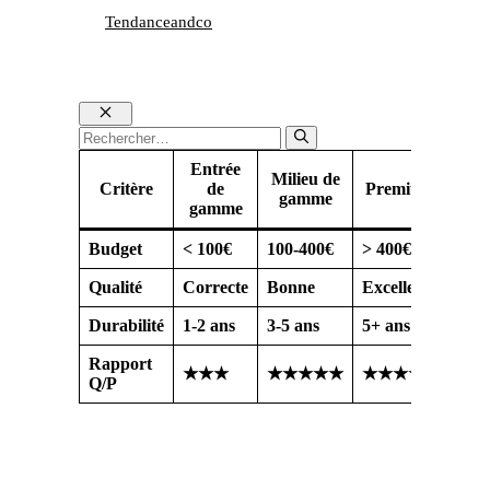
Tendanceandco
Fermer
Rechercher :
Entrée
Milieu de
Critère
de
Premium
gamme
gamme
Budget
< 100€
100-400€
> 400€
Qualité
Correcte
Bonne
Excellente
Durabilité
1-2 ans
3-5 ans
5+ ans
Rapport
★★★
★★★★★
★★★★
Q/P