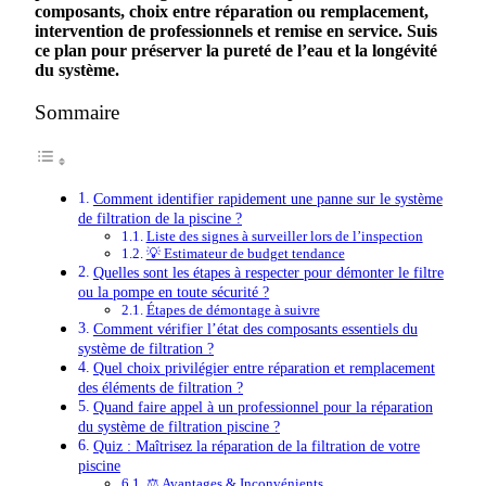
composants
,
choix
entre
réparation
ou
remplacement
,
intervention
de
professionnels
et
remise
en
service
. Suis
ce plan pour préserver la pureté de l’eau et la longévité
du système.
Sommaire
Comment identifier rapidement une panne sur le système
de filtration de la piscine ?
Liste des signes à surveiller lors de l’inspection
💡 Estimateur de budget tendance
Quelles sont les étapes à respecter pour démonter le filtre
ou la pompe en toute sécurité ?
Étapes de démontage à suivre
Comment vérifier l’état des composants essentiels du
système de filtration ?
Quel choix privilégier entre réparation et remplacement
des éléments de filtration ?
Quand faire appel à un professionnel pour la réparation
du système de filtration piscine ?
Quiz : Maîtrisez la réparation de la filtration de votre
piscine
⚖️ Avantages & Inconvénients