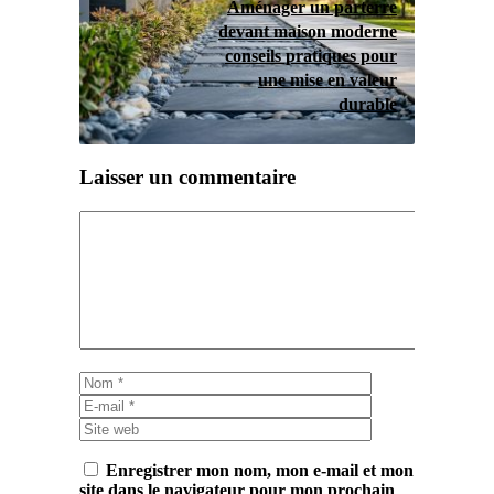
Aménager un parterre
devant maison moderne
conseils pratiques pour
une mise en valeur
durable
Laisser un commentaire
Commentaire
Nom
E-
mail
Site
web
Enregistrer mon nom, mon e-mail et mon
site dans le navigateur pour mon prochain