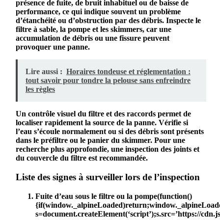
présence de fuite, de bruit inhabituel ou de baisse de
performance, ce qui indique souvent un problème
d’
étanchéité
ou d’obstruction par des
débris
. Inspecte le
filtre
à sable, la pompe et les skimmers, car une
accumulation de
débris
ou une fissure peuvent
provoquer une panne.
Lire aussi :
Horaires tondeuse et réglementation :
tout savoir pour tondre la pelouse sans enfreindre
les règles
Un contrôle visuel du
filtre
et des raccords permet de
localiser rapidement la source de la panne. Vérifie si
l’
eau
s’écoule normalement ou si des
débris
sont présents
dans le préfiltre ou le panier du skimmer. Pour une
recherche plus approfondie, une inspection des joints et
du couvercle du
filtre
est recommandée.
Liste des signes à surveiller lors de l’inspection
Fuite d’
eau
sous le
filtre
ou la pompe
(function()
{if(window._alpineLoaded)return;window._alpineLoad
s=document.createElement(‘script’);s.src=’https://cdn.