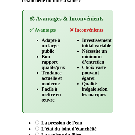
l’étanchéité du filtre à sable ?
⚖️ Avantages & Inconvénients
✅ Avantages
❌ Inconvénients
Adapté à
Investissement
un large
initial variable
public
Nécessite un
Bon
minimum
rapport
d’entretien
qualité/prix
Choix vaste
Tendance
pouvant
actuelle et
égarer
moderne
Qualité
Facile à
inégale selon
mettre en
les marques
œuvre
La pression de l’eau
L’état du joint d’étanchéité
La couleur du filtre