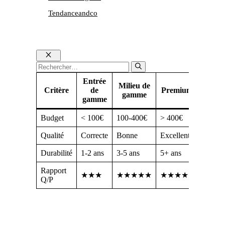
Tendanceandco
Fermer
Rechercher :
Entrée
Milieu de
Critère
de
Premium
gamme
gamme
Budget
< 100€
100-400€
> 400€
Qualité
Correcte
Bonne
Excellente
Durabilité
1-2 ans
3-5 ans
5+ ans
Rapport
★★★
★★★★★
★★★★
Q/P