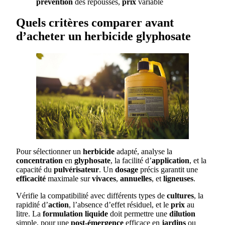
prévention
des repousses,
prix
variable
Quels critères comparer avant
d’acheter un herbicide glyphosate
Pour sélectionner un
herbicide
adapté, analyse la
concentration
en
glyphosate
, la facilité d’
application
, et la
capacité du
pulvérisateur
. Un
dosage
précis garantit une
efficacité
maximale sur
vivaces
,
annuelles
, et
ligneuses
.
Vérifie la compatibilité avec différents types de
cultures
, la
rapidité d’
action
, l’absence d’effet résiduel, et le
prix
au
litre. La
formulation
liquide
doit permettre une
dilution
simple, pour une
post-émergence
efficace en
jardins
ou