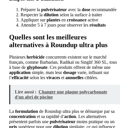
Préparer la
pulvérisateur
avec la
dose
recommandée
Respecter la
dilution
selon la surface à traiter
Appliquer sur
plantes
en
croissance
active
Attendre 5 à 7 jours pour observer les
résultats
Quelles sont les meilleures
alternatives à Roundup ultra plus
Plusieurs
herbicide
concurrents existent sur le marché
français, comme Barbarian, Radikal ou Singlif 360 SL, tous
à base de
glyphosate
. Ces produits offrent de même une
application
simple, mais leur
dosage
varie, influant sur
l’
efficacité
selon les
vivaces
et
annuelles
ciblées.
Lire aussi :
Changer une plaque polycarbonate
d'un abri de piscine
La
formulation
de Roundup ultra plus se démarque par sa
concentration
et sa rapidité d’
action
. Les alternatives
présentent parfois une
pulvérisateur
moins pratique ou un
prix
supérieur pour une
dilution
similaire, ce qui influence