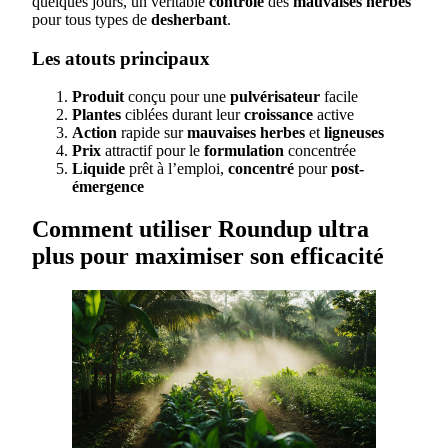
quelques jours, un véritable
contrôle
des
mauvaises herbes
pour tous types de
desherbant
.
Les atouts principaux
Produit
conçu pour une
pulvérisateur
facile
Plantes
ciblées durant leur
croissance
active
Action
rapide sur
mauvaises herbes
et
ligneuses
Prix
attractif pour le
formulation
concentrée
Liquide
prêt à l’emploi,
concentré
pour
post-
émergence
Comment utiliser Roundup ultra
plus pour maximiser son efficacité