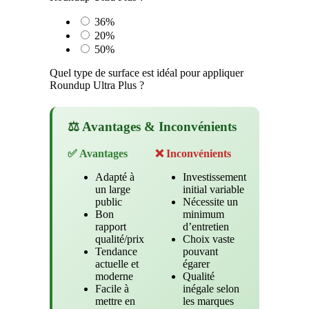
36%
20%
50%
Quel type de surface est idéal pour appliquer
Roundup Ultra Plus ?
⚖️ Avantages & Inconvénients
✅ Avantages
❌ Inconvénients
Adapté à
Investissement
un large
initial variable
public
Nécessite un
Bon
minimum
rapport
d’entretien
qualité/prix
Choix vaste
Tendance
pouvant
actuelle et
égarer
moderne
Qualité
Facile à
inégale selon
mettre en
les marques