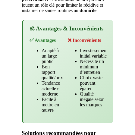
jouent un rôle clé pour limiter la récidive et
instaurer de saines routines au
domicile
.
⚖️ Avantages & Inconvénients
✅ Avantages
❌ Inconvénients
Adapté à
Investissement
un large
initial variable
public
Nécessite un
Bon
minimum
rapport
d’entretien
qualité/prix
Choix vaste
Tendance
pouvant
actuelle et
égarer
moderne
Qualité
Facile à
inégale selon
mettre en
les marques
œuvre
Solutions recommandées pour