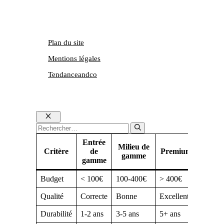
Plan du site
Mentions légales
Tendanceandco
Fermer
Rechercher :
Entrée
Milieu de
Critère
de
Premium
gamme
gamme
Budget
< 100€
100-400€
> 400€
Qualité
Correcte
Bonne
Excellente
Durabilité
1-2 ans
3-5 ans
5+ ans