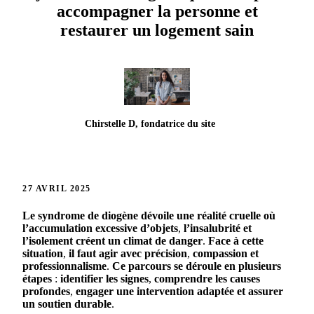
accompagner la personne et
restaurer un logement sain
Chirstelle D, fondatrice du site
27 AVRIL 2025
Le
syndrome
de
diogène
dévoile
une
réalité
cruelle
où
l’accumulation
excessive
d’objets
,
l’insalubrité
et
l’isolement
créent
un
climat
de
danger
.
Face
à
cette
situation
,
il
faut
agir
avec
précision
,
compassion
et
professionnalisme
.
Ce
parcours
se
déroule
en
plusieurs
étapes
:
identifier
les
signes
,
comprendre
les
causes
profondes
,
engager
une
intervention
adaptée
et
assurer
un
soutien
durable
.