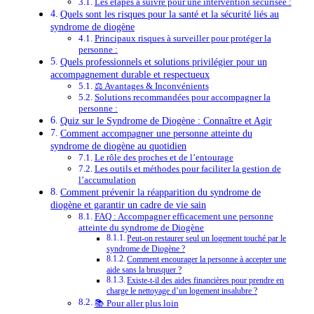
Les étapes à suivre pour une intervention sécurisée :
Quels sont les risques pour la santé et la sécurité liés au
syndrome de diogène
Principaux risques à surveiller pour protéger la
personne :
Quels professionnels et solutions privilégier pour un
accompagnement durable et respectueux
⚖️ Avantages & Inconvénients
Solutions recommandées pour accompagner la
personne :
Quiz sur le Syndrome de Diogène : Connaître et Agir
Comment accompagner une personne atteinte du
syndrome de diogène au quotidien
Le rôle des proches et de l’entourage
Les outils et méthodes pour faciliter la gestion de
l’accumulation
Comment prévenir la réapparition du syndrome de
diogène et garantir un cadre de vie sain
FAQ : Accompagner efficacement une personne
atteinte du syndrome de Diogène
Peut-on restaurer seul un logement touché par le
syndrome de Diogène ?
Comment encourager la personne à accepter une
aide sans la brusquer ?
Existe-t-il des aides financières pour prendre en
charge le nettoyage d’un logement insalubre ?
📚 Pour aller plus loin