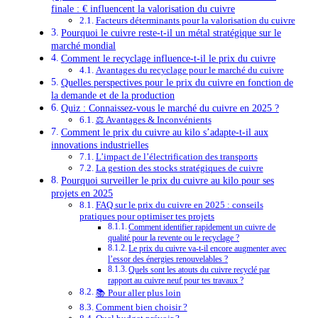
finale : € influencent la valorisation du cuivre
Facteurs déterminants pour la valorisation du cuivre
Pourquoi le cuivre reste-t-il un métal stratégique sur le
marché mondial
Comment le recyclage influence-t-il le prix du cuivre
Avantages du recyclage pour le marché du cuivre
Quelles perspectives pour le prix du cuivre en fonction de
la demande et de la production
Quiz : Connaissez-vous le marché du cuivre en 2025 ?
⚖️ Avantages & Inconvénients
Comment le prix du cuivre au kilo s’adapte-t-il aux
innovations industrielles
L’impact de l’électrification des transports
La gestion des stocks stratégiques de cuivre
Pourquoi surveiller le prix du cuivre au kilo pour ses
projets en 2025
FAQ sur le prix du cuivre en 2025 : conseils
pratiques pour optimiser tes projets
Comment identifier rapidement un cuivre de
qualité pour la revente ou le recyclage ?
Le prix du cuivre va-t-il encore augmenter avec
l’essor des énergies renouvelables ?
Quels sont les atouts du cuivre recyclé par
rapport au cuivre neuf pour tes travaux ?
📚 Pour aller plus loin
Comment bien choisir ?