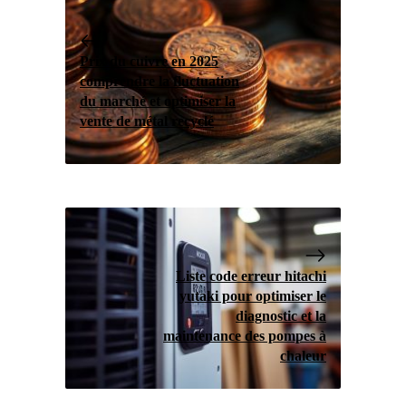
Prix du cuivre en 2025
comprendre la fluctuation
du marché et optimiser la
vente de métal recyclé
Liste code erreur hitachi
yutaki pour optimiser le
diagnostic et la
maintenance des pompes à
chaleur