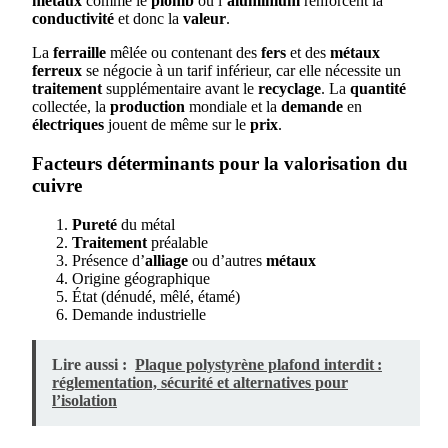
métaux
comme le
plomb
ou l’
aluminium
renforcent la
conductivité
et donc la
valeur
.
La
ferraille
mêlée ou contenant des
fers
et des
métaux
ferreux
se négocie à un tarif inférieur, car elle nécessite un
traitement
supplémentaire avant le
recyclage
. La
quantité
collectée, la
production
mondiale et la
demande
en
électriques
jouent de même sur le
prix
.
Facteurs déterminants pour la valorisation du
cuivre
Pureté
du métal
Traitement
préalable
Présence d’
alliage
ou d’autres
métaux
Origine géographique
État (dénudé, mêlé, étamé)
Demande industrielle
Lire aussi :
Plaque polystyrène plafond interdit :
réglementation, sécurité et alternatives pour
l’isolation