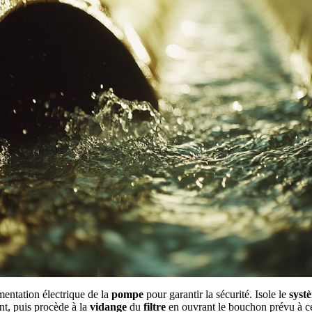
entation électrique de la
pompe
pour garantir la sécurité. Isole le
syst
nt, puis procède à la
vidange
du
filtre
en ouvrant le bouchon prévu à ce