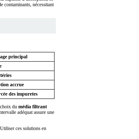
de contaminants, nécessitant
age principal
e
téries
tion accrue
rcée des
impuretes
 choix du
média filtrant
ntervalle adéquat assure une
 Utiliser ces solutions en