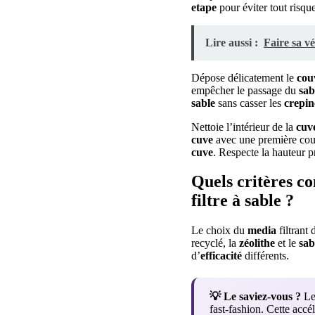
etape
pour éviter tout risq
Lire aussi :
Faire sa v
Dépose délicatement le
cou
empêcher le passage du
sab
sable
sans casser les
crepin
Nettoie l’intérieur de la
cuv
cuve
avec une première cou
cuve
. Respecte la hauteur pr
Quels critères co
filtre à sable ?
Le choix du
media
filtrant
recyclé, la
zéolithe
et le
sab
d’
efficacité
différents.
💡 Le saviez-vous ?
Les
fast-fashion. Cette acc