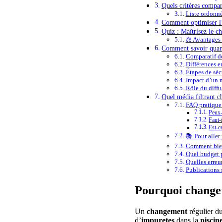
Quels critères compare
Liste ordonné
Comment optimiser l’e
Quiz : Maîtrisez le c
⚖️ Avantages
Comment savoir quand 
Comparatif de
Différences en
Étapes de séc
Impact d’un m
Rôle du diffu
Quel média filtrant ch
FAQ pratique 
Peux-
Faut-
Est-c
📚 Pour aller 
Comment bien
Quel budget p
Quelles erreur
Publications s
Pourquoi changer l
Un
changement
régulier d
d’
impuretes
dans la
piscin