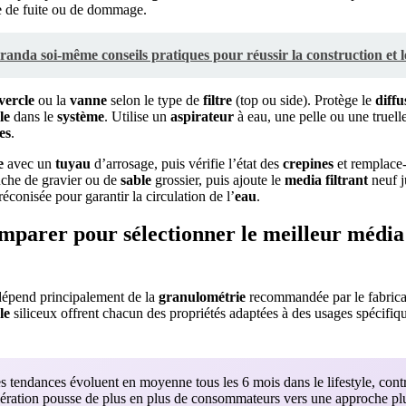
ue de fuite ou de dommage.
éranda soi-même conseils pratiques pour réussir la construction et 
vercle
ou la
vanne
selon le type de
filtre
(top ou side). Protège le
diffu
le
dans le
système
. Utilise un
aspirateur
à eau, une pelle ou une truelle
es
.
e
avec un
tuyau
d’arrosage, puis vérifie l’état des
crepines
et remplace-
che de gravier ou de
sable
grossier, puis ajoute le
media filtrant
neuf j
éconisée pour garantir la circulation de l’
eau
.
mparer pour sélectionner le meilleur média 
 dépend principalement de la
granulométrie
recommandée par le fabric
le
siliceux offrent chacun des propriétés adaptées à des usages spécifiqu
 tendances évoluent en moyenne tous les 6 mois dans le lifestyle, cont
élération pousse de plus en plus de consommateurs vers une approche plus