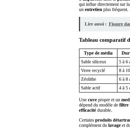
qui influe directement sur la 
un
entretien
plus fréquent.
Lire aussi :
Fissure da
Tableau comparatif des
Type de média
Duré
Sable siliceux
5 à 6 
Verre recyclé
8 à 1
Zéolithe
6 à 8 
Sable actif
4 à 5 
Une
cuve
propre et un
med
dépend du modèle de
filtre
efficacité
durable.
Certains
produits détartra
complément du
lavage
et d