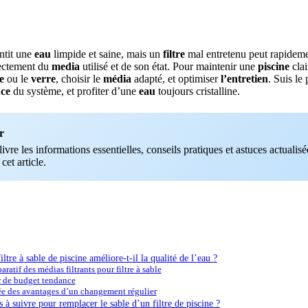
ntit une
eau
limpide et saine, mais un
filtre
mal entretenu peut rapidem
ectement du
media
utilisé et de son état. Pour maintenir une
piscine
clai
e
ou le
verre
, choisir le
média
adapté, et optimiser
l’entretien
. Suis le
ce
du système, et profiter d’une
eau
toujours cristalline.
r
vre les informations essentielles, conseils pratiques et astuces actualisée
 cet article.
ltre à sable de piscine améliore-t-il la qualité de l’eau ?
atif des médias filtrants pour filtre à sable
r de budget tendance
ée des avantages d’un changement régulier
s à suivre pour remplacer le sable d’un filtre de piscine ?