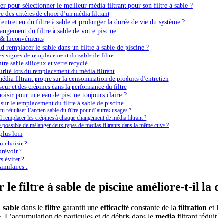
r pour sélectionner le meilleur média filtrant pour son filtre à sable ?
e des critères de choix d’un média filtrant
ntretien du filtre à sable et prolonger la durée de vie du système ?
hangement du filtre à sable de votre piscine
 & Inconvénients
remplacer le sable dans un filtre à sable de piscine ?
s signes de remplacement du sable de filtre
tre sable siliceux et verre recyclé
urité lors du remplacement du média filtrant
édia filtrant propre sur la consommation de produits d’entretien
seur et des crépines dans la performance du filtre
oisir pour une eau de piscine toujours claire ?
sur le remplacement du filtre à sable de piscine
tu réutiliser l’ancien sable du filtre pour d’autres usages ?
il remplacer les crépines à chaque changement de média filtrant ?
e possible de mélanger deux types de médias filtrants dans la même cuve ?
plus loin
 choisir ?
révoir ?
s éviter ?
imilaires :
e filtre à sable de piscine améliore-t-il la 
u
sable
dans le
filtre
garantit une
efficacité
constante de la
filtration
et 
e
. L’accumulation de particules et de débris dans le
media
filtrant rédui