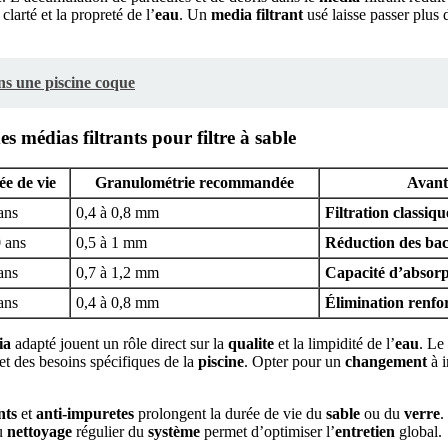
clarté et la propreté de l’
eau
. Un
media filtrant
usé laisse passer plus 
ns une piscine coque
 médias filtrants pour filtre à sable
e de vie
Granulométrie recommandée
Avant
ans
0,4 à 0,8 mm
Filtration classiqu
0 ans
0,5 à 1 mm
Réduction des bac
ans
0,7 à 1,2 mm
Capacité d’absorp
ans
0,4 à 0,8 mm
Élimination renfo
ia
adapté jouent un rôle direct sur la
qualite
et la limpidité de l’
eau
. Le
et des besoins spécifiques de la
piscine
. Opter pour un
changement
à i
nts
et
anti-impuretes
prolongent la durée de vie du
sable
ou du
verre
.
u
nettoyage
régulier du
système
permet d’optimiser l’
entretien
global.