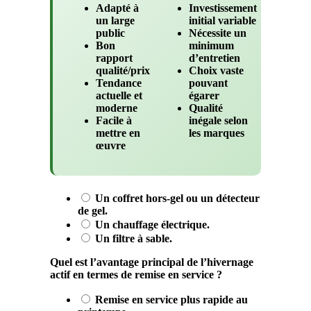
Adapté à
Investissement
un large
initial variable
public
Nécessite un
Bon
minimum
rapport
d’entretien
qualité/prix
Choix vaste
Tendance
pouvant
actuelle et
égarer
moderne
Qualité
Facile à
inégale selon
mettre en
les marques
œuvre
Un coffret hors-gel ou un détecteur
de gel.
Un chauffage électrique.
Un filtre à sable.
Quel est l’avantage principal de l’hivernage
actif en termes de remise en service ?
Remise en service plus rapide au