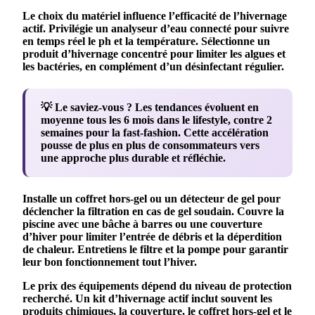
Le choix du
matériel
influence l’efficacité de l’
hivernage
actif. Privilégie un
analyseur
d’eau connecté pour suivre
en temps réel le
ph
et la température. Sélectionne un
produit
d’
hivernage
concentré pour limiter les
algues
et
les
bactéries
, en complément d’un
désinfectant
régulier.
💡 Le saviez-vous ?
Les tendances évoluent en
moyenne tous les 6 mois dans le lifestyle, contre 2
semaines pour la fast-fashion. Cette accélération
pousse de plus en plus de consommateurs vers
une approche plus durable et réfléchie.
Installe un coffret hors-gel ou un détecteur de gel pour
déclencher la
filtration
en cas de
gel
soudain. Couvre la
piscine
avec une bâche à barres ou une couverture
d’
hiver
pour limiter l’entrée de
débris
et la déperdition
de chaleur. Entretiens le
filtre
et la
pompe
pour garantir
leur bon fonctionnement tout l’
hiver
.
Le
prix
des équipements dépend du niveau de
protection
recherché. Un kit d’
hivernage
actif inclut souvent les
produits chimiques
, la couverture, le coffret hors-gel et le