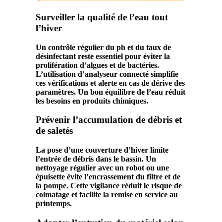
Surveiller la qualité de l’eau tout
l’hiver
Un contrôle régulier du
ph
et du taux de
désinfectant
reste essentiel pour éviter la
prolifération d’
algues
et de
bactéries
.
L’utilisation d’
analyseur
connecté simplifie
ces vérifications et alerte en cas de dérive des
paramètres. Un bon équilibre de l’
eau
réduit
les besoins en
produits chimiques
.
Prévenir l’accumulation de débris et
de saletés
La pose d’une couverture d’
hiver
limite
l’entrée de
débris
dans le
bassin
. Un
nettoyage
régulier avec un robot ou une
épuisette évite l’encrassement du
filtre
et de
la
pompe
. Cette vigilance réduit le risque de
colmatage et facilite la remise en service au
printemps.