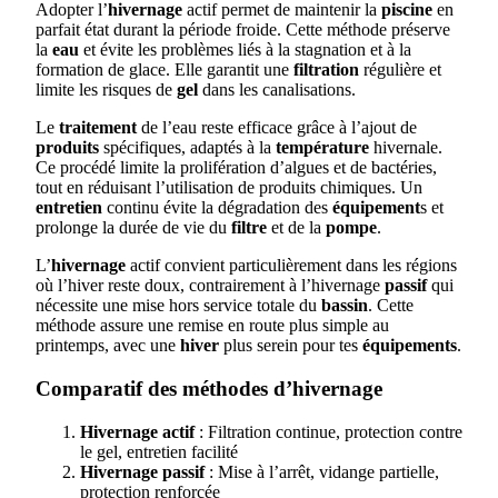
Adopter l’
hivernage
actif permet de maintenir la
piscine
en
parfait état durant la période froide. Cette méthode préserve
la
eau
et évite les problèmes liés à la stagnation et à la
formation de glace. Elle garantit une
filtration
régulière et
limite les risques de
gel
dans les canalisations.
Le
traitement
de l’eau reste efficace grâce à l’ajout de
produits
spécifiques, adaptés à la
température
hivernale.
Ce procédé limite la prolifération d’algues et de bactéries,
tout en réduisant l’utilisation de produits chimiques. Un
entretien
continu évite la dégradation des
équipement
s et
prolonge la durée de vie du
filtre
et de la
pompe
.
L’
hivernage
actif convient particulièrement dans les régions
où l’hiver reste doux, contrairement à l’hivernage
passif
qui
nécessite une mise hors service totale du
bassin
. Cette
méthode assure une remise en route plus simple au
printemps, avec une
hiver
plus serein pour tes
équipements
.
Comparatif des méthodes d’hivernage
Hivernage actif
: Filtration continue, protection contre
le gel, entretien facilité
Hivernage passif
: Mise à l’arrêt, vidange partielle,
protection renforcée