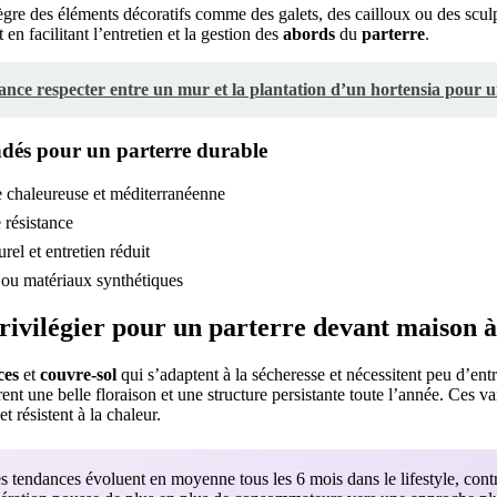
tègre des éléments décoratifs comme des galets, des cailloux ou des scul
 en facilitant l’entretien et la gestion des
abords
du
parterre
.
tance respecter entre un mur et la plantation d’un hortensia pour
és pour un parterre durable
 chaleureuse et méditerranéenne
 résistance
urel et entretien réduit
 ou matériaux synthétiques
rivilégier pour un parterre devant maison à 
ces
et
couvre-sol
qui s’adaptent à la sécheresse et nécessitent peu d’ent
ent une belle floraison et une structure persistante toute l’année. Ces var
t résistent à la chaleur.
 tendances évoluent en moyenne tous les 6 mois dans le lifestyle, cont