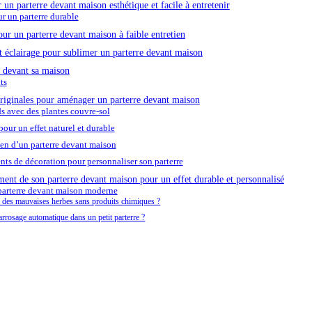
 un parterre devant maison esthétique et facile à entretenir
 un parterre durable
our un parterre devant maison à faible entretien
t éclairage pour sublimer un parterre devant maison
 devant sa maison
ts
riginales pour aménager un parterre devant maison
s avec des plantes couvre-sol
pour un effet naturel et durable
en d’un parterre devant maison
ts de décoration pour personnaliser son parterre
nt de son parterre devant maison pour un effet durable et personnalisé
arterre devant maison moderne
n des mauvaises herbes sans produits chimiques ?
arrosage automatique dans un petit parterre ?