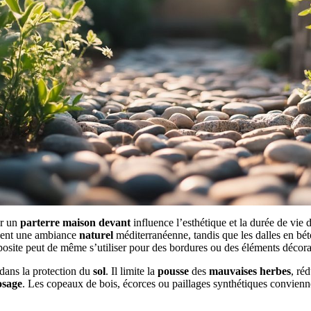
ur un
parterre
maison
devant
influence l’esthétique et la durée de vie
créent une ambiance
naturel
méditerranéenne, tandis que les dalles en bét
site peut de même s’utiliser pour des bordures ou des éléments décorat
 dans la protection du
sol
. Il limite la
pousse
des
mauvaises herbes
, réd
osage
. Les copeaux de bois, écorces ou paillages synthétiques conviennen