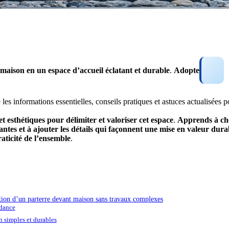
maison
en
un
espace
d’
accueil
éclatant
et
durable
.
Adopte
es informations essentielles, conseils pratiques et astuces actualisées po
et
esthétiques
pour
délimiter
et
valoriser
cet
espace
.
Apprends
à
ch
antes
et
à
ajouter
les
détails
qui
façonnent
une
mise
en
valeur
dura
aticité
de
l’ensemble
.
tion d’un parterre devant maison sans travaux complexes
ndance
n simples et durables