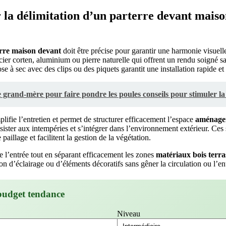
la délimitation d’un parterre devant maiso
rre
maison
devant
doit être précise pour garantir une harmonie visuelle
cier corten, aluminium ou pierre naturelle qui offrent un rendu soigné sa
e à sec avec des clips ou des piquets garantit une installation rapide et 
grand-mère pour faire pondre les poules conseils pour stimuler la
plifie l’entretien et permet de structurer efficacement l’espace
aménage
sister aux intempéries et s’intégrer dans l’environnement extérieur. Ces s
aillage et facilitent la gestion de la végétation.
se l’entrée tout en séparant efficacement les zones
matériaux
bois
terra
ion d’éclairage ou d’éléments décoratifs sans gêner la circulation ou l’e
budget tendance
Niveau