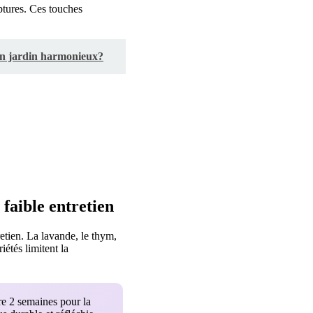
ptures. Ces touches
 un jardin harmonieux?
faible entretien
retien. La lavande, le thym,
iétés limitent la
re 2 semaines pour la