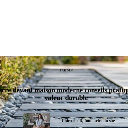
JARDIN
rre devant maison moderne conseils pratiq
valeur durable
Chirstelle D, fondatrice du site