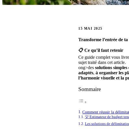
15 MAI 2025
Transforme
l’entrée
de
ta
📋 Ce qu’il faut retenir
Ce guide complet vous livre l
sujet traité dans cet article.
ong>des
solutions
simples
adaptés
,
à
organiser
les
pl
l’harmonie
visuelle
et
la
pr
Sommaire
Comment réussir la délimita
💡 Estimateur de budget te
Les solutions de délimitatio