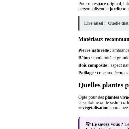
Pour un espace original, in
personnalisent le
jardin
tout
Lire aussi :
Quelle dis
Matériaux recommand
Pierre naturelle
: ambiance
Béton
: modernité et grande
Bois composite
: aspect nat
Paillage
: copeaux, écorces
Quelles plantes p
Opte pour des
plantes
viva
la santoline ou le sedum offr
revégétalisation
spontanée e
💡 Le saviez-vous ?
Les