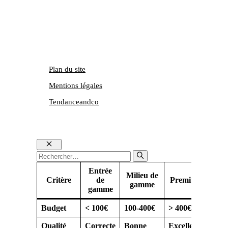
Plan du site
Mentions légales
Tendanceandco
Fermer
Rechercher :
Entrée
Milieu de
Critère
de
Premium
gamme
gamme
Budget
< 100€
100-400€
> 400€
Qualité
Correcte
Bonne
Excellente