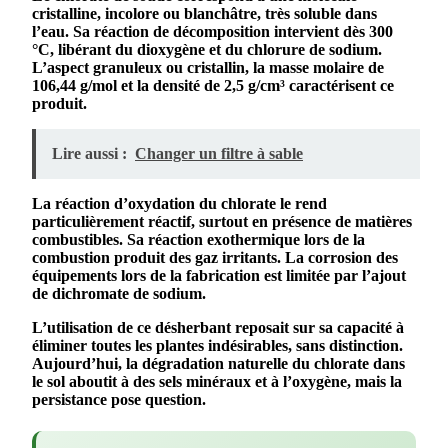
cristalline, incolore ou blanchâtre, très soluble dans
l’eau. Sa
réaction
de
décomposition
intervient dès 300
°C, libérant du dioxygène et du chlorure de
sodium
.
L’aspect granuleux ou cristallin, la masse molaire de
106,44 g/mol et la densité de 2,5 g/cm³ caractérisent ce
produit
.
Lire aussi :
Changer un filtre à sable
La
réaction d’oxydation
du
chlorate
le rend
particulièrement réactif, surtout en présence de matières
combustibles. Sa
réaction exothermique
lors de la
combustion produit des gaz irritants. La
corrosion
des
équipements lors de la fabrication est limitée par l’ajout
de dichromate de
sodium
.
L’
utilisation
de ce
désherbant
reposait sur sa capacité à
éliminer toutes les plantes indésirables, sans distinction.
Aujourd’hui, la
dégradation
naturelle du
chlorate
dans
le sol aboutit à des sels minéraux et à l’oxygène, mais la
persistance pose question.