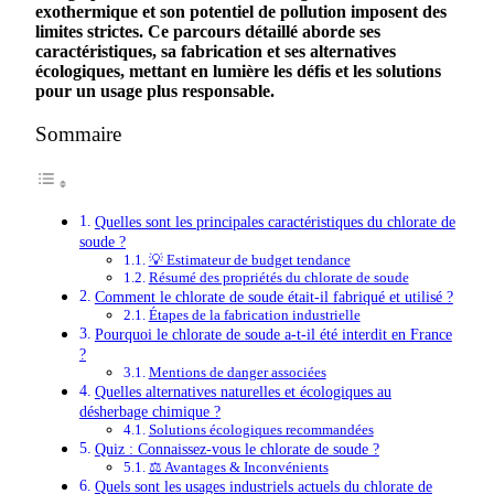
exothermique
et
son
potentiel
de
pollution
imposent
des
limites
strictes
.
Ce
parcours
détaillé
aborde
ses
caractéristiques
,
sa
fabrication
et
ses
alternatives
écologiques
,
mettant
en
lumière
les
défis
et
les
solutions
pour
un
usage
plus
responsable
.
Sommaire
Quelles sont les principales caractéristiques du chlorate de
soude ?
💡 Estimateur de budget tendance
Résumé des propriétés du chlorate de soude
Comment le chlorate de soude était-il fabriqué et utilisé ?
Étapes de la fabrication industrielle
Pourquoi le chlorate de soude a-t-il été interdit en France
?
Mentions de danger associées
Quelles alternatives naturelles et écologiques au
désherbage chimique ?
Solutions écologiques recommandées
Quiz : Connaissez-vous le chlorate de soude ?
⚖️ Avantages & Inconvénients
Quels sont les usages industriels actuels du chlorate de