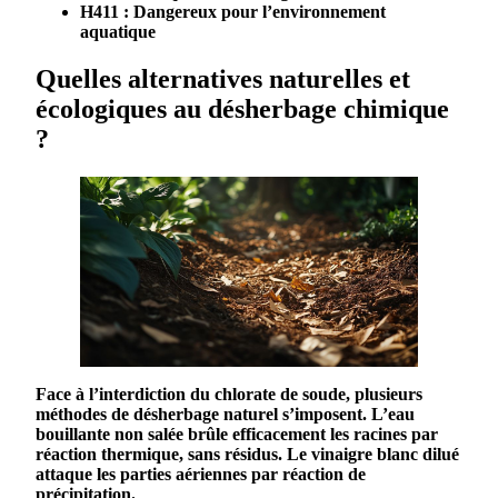
H411
: Dangereux pour l’environnement
aquatique
Quelles alternatives naturelles et
écologiques au désherbage chimique
?
Face à l’interdiction du
chlorate
de
soude
, plusieurs
méthodes de
désherbage
naturel s’imposent. L’eau
bouillante non salée brûle efficacement les racines par
réaction thermique
, sans résidus. Le vinaigre blanc dilué
attaque les parties aériennes par
réaction de
précipitation
.