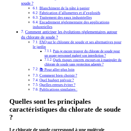
soude ?
Blanchiment de la pâte à papier
Fabrication d’allumettes et d’explosifs
Traitement des eaux industrielles
Encadrement réglementaire des applications
industrielles
Comment anticiper les évolutions réglementaires autour
du chlorate de soude ?
FAQ sur le chlorate de soude et ses alternatives pour
le jardin
Puis-je encore trouver du chlorate de soude pour
un usage personnel malgré son interdiction ?
Quels risques concrets encourt-on à manipuler du
chlorate de soude sans protection adaptée ?
📚 Pour aller plus loin
Comment bien choisir ?
Quel budget prévoir ?
Quelles erreurs éviter ?
Publications similaires :
Quelles sont les principales
caractéristiques du chlorate de soude
?
Le
chlorate
de
soude
correspond à une molécule