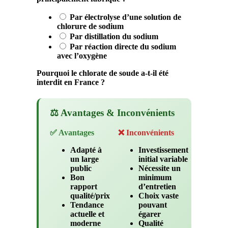
Par électrolyse d’une solution de
chlorure de sodium
Par distillation du sodium
Par réaction directe du sodium
avec l’oxygène
Pourquoi le chlorate de soude a-t-il été
interdit en France ?
⚖️ Avantages & Inconvénients
✅ Avantages
❌ Inconvénients
Adapté à
Investissement
un large
initial variable
public
Nécessite un
Bon
minimum
rapport
d’entretien
qualité/prix
Choix vaste
Tendance
pouvant
actuelle et
égarer
moderne
Qualité