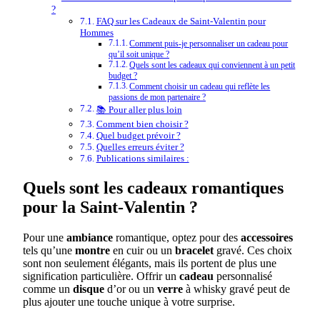
?
FAQ sur les Cadeaux de Saint-Valentin pour
Hommes
Comment puis-je personnaliser un cadeau pour
qu’il soit unique ?
Quels sont les cadeaux qui conviennent à un petit
budget ?
Comment choisir un cadeau qui reflète les
passions de mon partenaire ?
📚 Pour aller plus loin
Comment bien choisir ?
Quel budget prévoir ?
Quelles erreurs éviter ?
Publications similaires :
Quels sont les cadeaux romantiques
pour la Saint-Valentin ?
Pour une
ambiance
romantique, optez pour des
accessoires
tels qu’une
montre
en cuir ou un
bracelet
gravé. Ces choix
sont non seulement élégants, mais ils portent de plus une
signification particulière. Offrir un
cadeau
personnalisé
comme un
disque
d’or ou un
verre
à whisky gravé peut de
plus ajouter une touche unique à votre surprise.