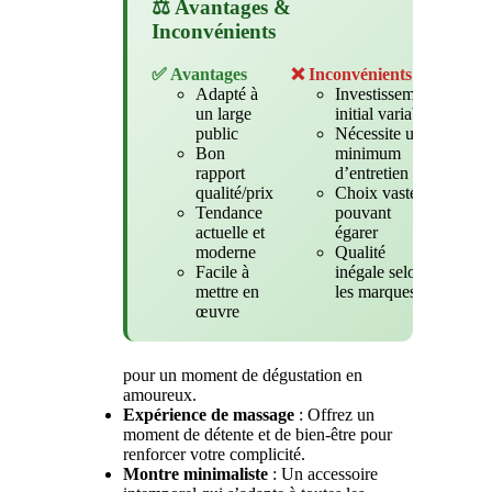
⚖️ Avantages &
Inconvénients
✅ Avantages
❌ Inconvénients
Adapté à
Investissement
un large
initial variable
public
Nécessite un
Bon
minimum
rapport
d’entretien
qualité/prix
Choix vaste
Tendance
pouvant
actuelle et
égarer
moderne
Qualité
Facile à
inégale selon
mettre en
les marques
œuvre
pour un moment de dégustation en
amoureux.
Expérience de massage
: Offrez un
moment de détente et de bien-être pour
renforcer votre complicité.
Montre minimaliste
: Un accessoire