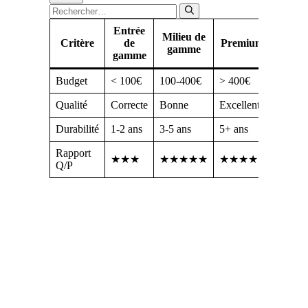
Fermer
Rechercher :
Entrée
Milieu de
Critère
de
Premium
gamme
gamme
Budget
< 100€
100-400€
> 400€
Qualité
Correcte
Bonne
Excellente
Durabilité
1-2 ans
3-5 ans
5+ ans
Rapport
★★★
★★★★★
★★★★
Q/P