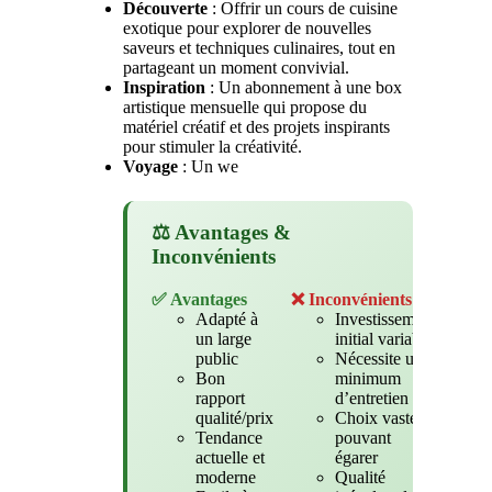
Découverte
: Offrir un cours de cuisine
exotique pour explorer de nouvelles
saveurs et techniques culinaires, tout en
partageant un moment convivial.
Inspiration
: Un abonnement à une box
artistique mensuelle qui propose du
matériel créatif et des projets inspirants
pour stimuler la créativité.
Voyage
: Un we
⚖️ Avantages &
Inconvénients
✅ Avantages
❌ Inconvénients
Adapté à
Investissement
un large
initial variable
public
Nécessite un
Bon
minimum
rapport
d’entretien
qualité/prix
Choix vaste
Tendance
pouvant
actuelle et
égarer
moderne
Qualité