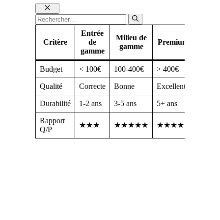
Fermer
Rechercher :
Entrée
Milieu de
Critère
de
Premium
gamme
gamme
Budget
< 100€
100-400€
> 400€
Qualité
Correcte
Bonne
Excellente
Durabilité
1-2 ans
3-5 ans
5+ ans
Rapport
★★★
★★★★★
★★★★
Q/P