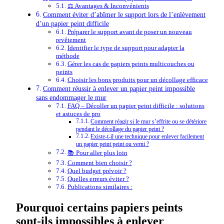
⚖️ Avantages & Inconvénients
Comment éviter d’abîmer le support lors de l’enlèvement
d’un papier peint difficile
Préparer le support avant de poser un nouveau
revêtement
Identifier le type de support pour adapter la
méthode
Gérer les cas de papiers peints multicouches ou
peints
Choisir les bons produits pour un décollage efficace
Comment réussir à enlever un papier peint impossible
sans endommager le mur
FAQ – Décoller un papier peint difficile : solutions
et astuces de pro
Comment réagir si le mur s’effrite ou se détériore
pendant le décollage du papier peint ?
Existe-t-il une technique pour enlever facilement
un papier peint peint ou verni ?
📚 Pour aller plus loin
Comment bien choisir ?
Quel budget prévoir ?
Quelles erreurs éviter ?
Publications similaires :
Pourquoi certains papiers peints
sont-ils impossibles à enlever