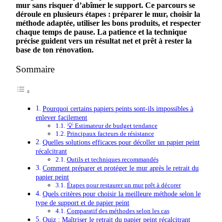
mur
sans
risquer
d’abîmer
le
support
.
Ce
parcours
se
déroule
en
plusieurs
étapes
:
préparer
le
mur
,
choisir
la
méthode
adaptée
,
utiliser
les
bons
produits
,
et
respecter
chaque
temps
de
pause
. La
patience
et
la
technique
précise
guident
vers
un
résultat
net
et
prêt
à
rester
la
base
de
ton
rénovation
.
Sommaire
Pourquoi certains papiers peints sont-ils impossibles à
enlever facilement
💡 Estimateur de budget tendance
Principaux facteurs de résistance
Quelles solutions efficaces pour décoller un papier peint
récalcitrant
Outils et techniques recommandés
Comment préparer et protéger le mur après le retrait du
papier peint
Étapes pour restaurer un mur prêt à décorer
Quels critères pour choisir la meilleure méthode selon le
type de support et de papier peint
Comparatif des méthodes selon les cas
Quiz : Maîtriser le retrait du papier peint récalcitrant