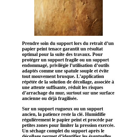
Prendre soin du
support
lors du retrait d’un
papier
peint
tenace garantit un résultat
optimal pour la suite des travaux. Pour
protéger un
support fragile
ou un
support
endommagé
, privilégie l’utilisation d’outils
adaptés comme une
spatule
souple et évite
tout mouvement brusque. L’application
répétée de la
solution
de décollage, associée à
une attente suffisante, réduit les risques
d’arrachage du
mur
, surtout sur une
surface
ancienne ou déjà fragilisée.
Sur un
support rugueux
ou un
support
ancien
, la patience reste la clé. Humidifie
régulièrement le
papier
peint
et procède par
petites zones pour limiter la pression exercée.
Un séchage complet du
support
après le
décollage
permet d’identifier les éventuelles