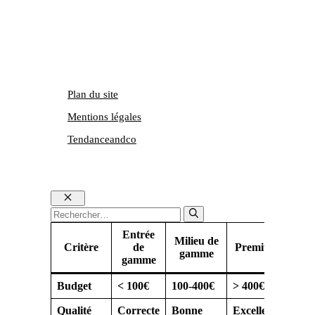
Plan du site
Mentions légales
Tendanceandco
Fermer
Rechercher :
Entrée
Milieu de
Critère
de
Premium
gamme
gamme
Budget
< 100€
100-400€
> 400€
Qualité
Correcte
Bonne
Excellente