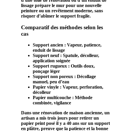
d’une toile de rénovation ou d’un enduit de
lissage prépare le
mur
pour une nouvelle
peinture
ou un revêtement moderne, sans
risquer d’abîmer le
support fragile
.
Comparatif des méthodes selon les
cas
Support ancien
: Vapeur, patience,
enduit de lissage
Support neuf
: Spatule, décolleur,
application soignée
Support rugueux
: Outils doux,
ponçage léger
Support non poreux
: Décollage
manuel, peu d’eau
Papier
vinyle : Vapeur, perforation,
décolleur
Papier
multicouche : Méthode
combinée, vigilance
Dans une rénovation de maison ancienne, un
artisan a mis trois jours pour retirer un
papier
peint
posé il y a 40 ans sur un
support
en plâtre, preuve que la patience et la bonne