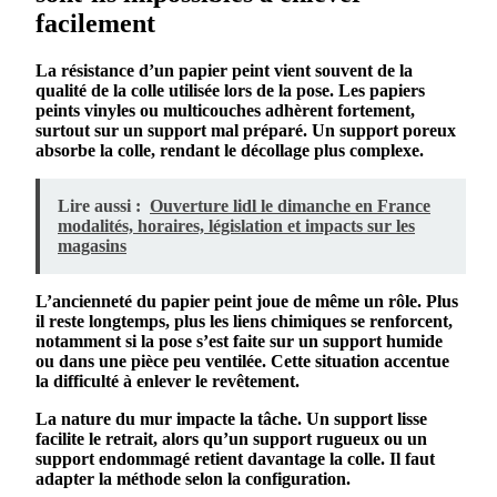
facilement
La
résistance
d’un
papier
peint
vient souvent de la
qualité de la
colle
utilisée lors de la pose. Les
papiers
peints
vinyles ou multicouches adhèrent fortement,
surtout sur un
support
mal préparé. Un
support poreux
absorbe la colle, rendant le
décollage
plus complexe.
Lire aussi :
Ouverture lidl le dimanche en France
modalités, horaires, législation et impacts sur les
magasins
L’ancienneté du
papier
peint
joue de même un rôle. Plus
il reste longtemps, plus les liens chimiques se renforcent,
notamment si la pose s’est faite sur un
support humide
ou dans une pièce peu ventilée. Cette situation accentue
la difficulté à
enlever
le
revêtement
.
La nature du
mur
impacte la tâche. Un
support lisse
facilite le retrait, alors qu’un
support rugueux
ou un
support endommagé
retient davantage la colle. Il faut
adapter la
méthode
selon la configuration.