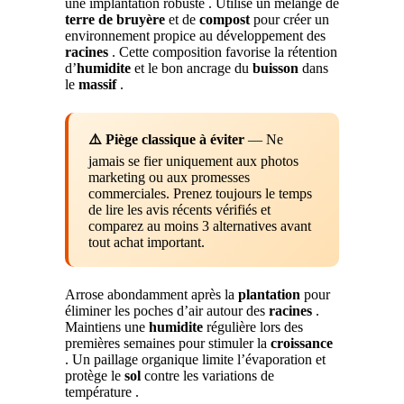
une implantation robuste . Utilise un mélange de
terre de bruyère
et de
compost
pour créer un
environnement propice au développement des
racines
. Cette composition favorise la rétention
d’
humidite
et le bon ancrage du
buisson
dans
le
massif
.
⚠️ Piège classique à éviter
— Ne
jamais se fier uniquement aux photos
marketing ou aux promesses
commerciales. Prenez toujours le temps
de lire les avis récents vérifiés et
comparez au moins 3 alternatives avant
tout achat important.
Arrose abondamment après la
plantation
pour
éliminer les poches d’air autour des
racines
.
Maintiens une
humidite
régulière lors des
premières semaines pour stimuler la
croissance
. Un paillage organique limite l’évaporation et
protège le
sol
contre les variations de
température .