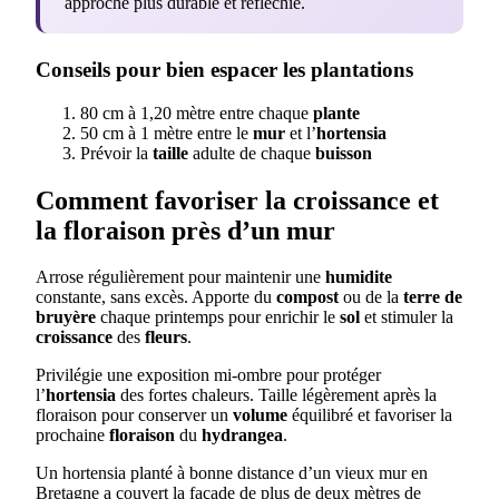
approche plus durable et réfléchie.
Conseils pour bien espacer les plantations
80 cm à 1,20 mètre entre chaque
plante
50 cm à 1 mètre entre le
mur
et l’
hortensia
Prévoir la
taille
adulte de chaque
buisson
Comment favoriser la croissance et
la floraison près d’un mur
Arrose régulièrement pour maintenir une
humidite
constante, sans excès. Apporte du
compost
ou de la
terre de
bruyère
chaque printemps pour enrichir le
sol
et stimuler la
croissance
des
fleurs
.
Privilégie une exposition mi-ombre pour protéger
l’
hortensia
des fortes chaleurs. Taille légèrement après la
floraison pour conserver un
volume
équilibré et favoriser la
prochaine
floraison
du
hydrangea
.
Un hortensia planté à bonne distance d’un vieux mur en
Bretagne a couvert la façade de plus de deux mètres de