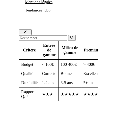
Mentions légales
Tendanceandco
Fermer
Rechercher :
Entrée
Milieu de
Critère
de
Premium
gamme
gamme
Budget
< 100€
100-400€
> 400€
Qualité
Correcte
Bonne
Excellente
Durabilité
1-2 ans
3-5 ans
5+ ans
Rapport
★★★
★★★★★
★★★★
Q/P