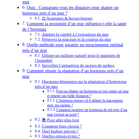
mur
Quiz : Connaissez-vous les distances pour planter un
hortensia près d’un mur ?
⚖️ Avantages & Inconvénients
Comment la proximité d’un mur influence-t-elle la santé
de l’hortensia
Adapter la variété à l’exposition du mur
Préserver la structure et la couleur du mur
Quelle méthode pour garantir un enracinement optimal
près d’un mur
Utiliser un paillage naturel pour le maintien de
l’humidité
Surveiller l’apparition de racines de surface
Comment réussir la plantation d’un hortensia près d’un
mur
Questions fréquentes sur la plantation d’hortensias
près d’un mur
Peut-on planter un hortensia en pot contre un mur
et obtenir une belle floraison ?
L’hortensia risque-t-il d’abîmer la maçonnerie
avec ses racines ?
Comment protéger un hortensia du gel près d’un
mur exposé au nord ?
📚 Pour aller plus loin
Comment bien choisir ?
Quel budget prévoir ?
Quelles erreurs éviter ?