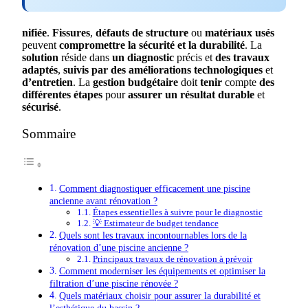
nifiée
.
Fissures
,
défauts
de
structure
ou
matériaux
usés
peuvent
compromettre
la
sécurité
et
la
durabilité
. La
solution
réside dans
un
diagnostic
précis et
des
travaux
adaptés
,
suivis
par
des
améliorations
technologiques
et
d’entretien
. La
gestion
budgétaire
doit
tenir
compte
des
différentes
étapes
pour
assurer
un
résultat
durable
et
sécurisé
.
Sommaire
Comment diagnostiquer efficacement une piscine
ancienne avant rénovation ?
Étapes essentielles à suivre pour le diagnostic
💡 Estimateur de budget tendance
Quels sont les travaux incontournables lors de la
rénovation d’une piscine ancienne ?
Principaux travaux de rénovation à prévoir
Comment moderniser les équipements et optimiser la
filtration d’une piscine rénovée ?
Quels matériaux choisir pour assurer la durabilité et