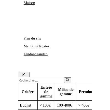
Maison
Plan du site
Mentions légales
Tendanceandco
Fermer
Rechercher :
Entrée
Milieu de
Critère
de
Premium
gamme
gamme
Budget
< 100€
100-400€
> 400€