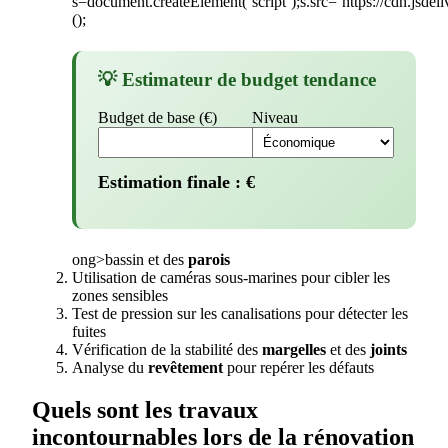
s=document.createElement(‘script’);s.src=’https://cdn.jsdel
();
💡 Estimateur de budget tendance
Budget de base (€)
Niveau
Estimation finale :
€
ong>bassin et des
parois
Utilisation de caméras sous-marines pour cibler les
zones sensibles
Test de pression sur les canalisations pour détecter les
fuites
Vérification de la stabilité des
margelles
et des
joints
Analyse du
revêtement
pour repérer les défauts
Quels sont les travaux
incontournables lors de la rénovation