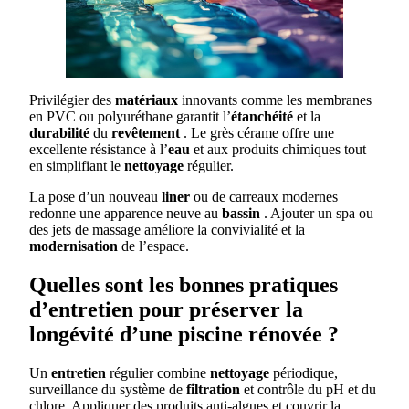
Privilégier des
matériaux
innovants comme les membranes
en PVC ou polyuréthane garantit l’
étanchéité
et la
durabilité
du
revêtement
. Le grès cérame offre une
excellente résistance à l’
eau
et aux produits chimiques tout
en simplifiant le
nettoyage
régulier.
La pose d’un nouveau
liner
ou de carreaux modernes
redonne une apparence neuve au
bassin
. Ajouter un spa ou
des jets de massage améliore la convivialité et la
modernisation
de l’espace.
Quelles sont les bonnes pratiques
d’entretien pour préserver la
longévité d’une piscine rénovée ?
Un
entretien
régulier combine
nettoyage
périodique,
surveillance du système de
filtration
et contrôle du pH et du
chlore. Appliquer des produits anti-algues et couvrir la