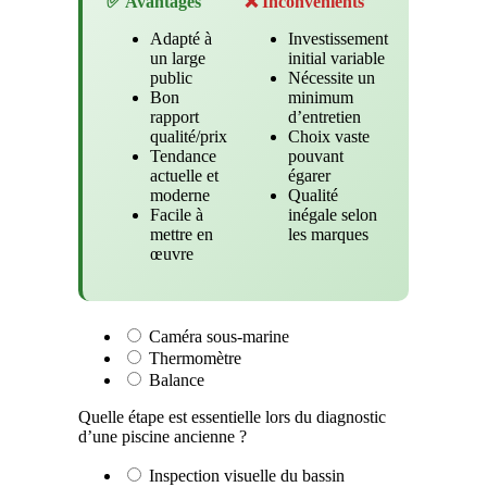
✅ Avantages
❌ Inconvénients
Adapté à
Investissement
un large
initial variable
public
Nécessite un
Bon
minimum
rapport
d’entretien
qualité/prix
Choix vaste
Tendance
pouvant
actuelle et
égarer
moderne
Qualité
Facile à
inégale selon
mettre en
les marques
œuvre
Caméra sous-marine
Thermomètre
Balance
Quelle étape est essentielle lors du diagnostic
d’une piscine ancienne ?
Inspection visuelle du bassin