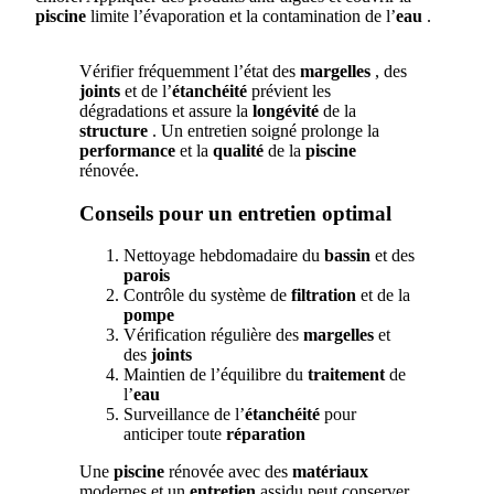
piscine
limite l’évaporation et la contamination de l’
eau
.
Vérifier fréquemment l’état des
margelles
, des
joints
et de l’
étanchéité
prévient les
dégradations et assure la
longévité
de la
structure
. Un entretien soigné prolonge la
performance
et la
qualité
de la
piscine
rénovée.
Conseils pour un entretien optimal
Nettoyage hebdomadaire du
bassin
et des
parois
Contrôle du système de
filtration
et de la
pompe
Vérification régulière des
margelles
et
des
joints
Maintien de l’équilibre du
traitement
de
l’
eau
Surveillance de l’
étanchéité
pour
anticiper toute
réparation
Une
piscine
rénovée avec des
matériaux
modernes et un
entretien
assidu peut conserver