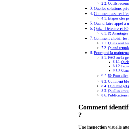
Outils recomm
Quelles solutions pri
Comment assurer l’ent
Étapes clés p
Quand faire appel à u
Quiz : Détectez et Ré
⚖️ Avantages
Comment choisir les m
Quels sont le
Quand remplac
Pourquoi la maintenanc
FAQ sur la ge
Quels
Peut-
Comme
📚 Pour aller 
Comment bien
Quel budget p
Quelles erreur
Publications s
Comment identifie
?
Une
inspection
visuelle att