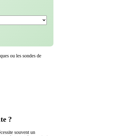
iques ou les sondes de
te ?
cessite souvent un