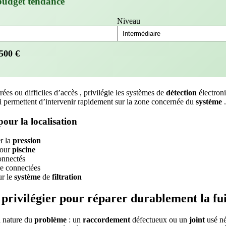
budget tendance
Niveau
500
€
rées ou difficiles d’accès , privilégie les systèmes de
détection
électron
i permettent d’intervenir rapidement sur la zone concernée du
système
.
our la localisation
r la
pression
pour
piscine
nnectés
e connectées
r le
système
de
filtration
 privilégier pour réparer durablement la fui
 nature du
problème
: un
raccordement
défectueux ou un
joint
usé né