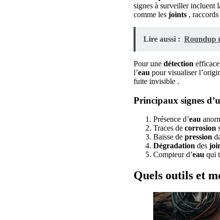
signes à surveiller incluent 
comme les
joints
, raccord
Lire aussi :
Roundup ul
Pour une
détection
efficace 
l’
eau
pour visualiser l’orig
fuite invisible .
Principaux signes d’un
Présence d’
eau
anorma
Traces de
corrosion
s
Baisse de
pression
da
Dégradation
des
joi
Compteur d’
eau
qui t
Quels outils et m