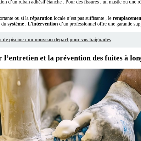
tion d’un ruban adhésif étanche . Pour des fissures , un mastic ou une 
rtante ou si la
réparation
locale n’est pas suffisante , le
remplacemen
té du
système
. L’
intervention
d’un professionnel offre une garantie sup
 de piscine : un nouveau départ pour vos baignades
’entretien et la prévention des fuites à lo