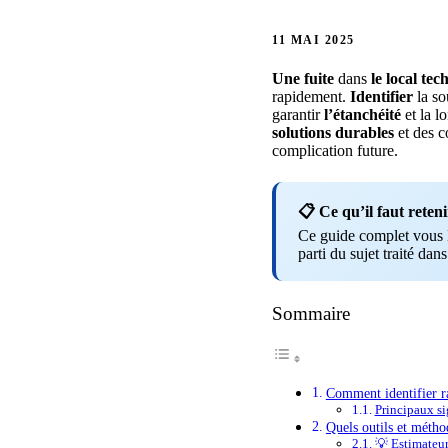
11 MAI 2025
Une fuite
dans
le local te
rapidement.
Identifier
la so
garantir
l’étanchéité
et la l
solutions durables
et des c
complication future.
📋 Ce qu’il faut reteni
Ce guide complet vous li
parti du sujet traité dans
Sommaire
Comment identifier ra
Principaux si
Quels outils et méthod
💡 Estimateu