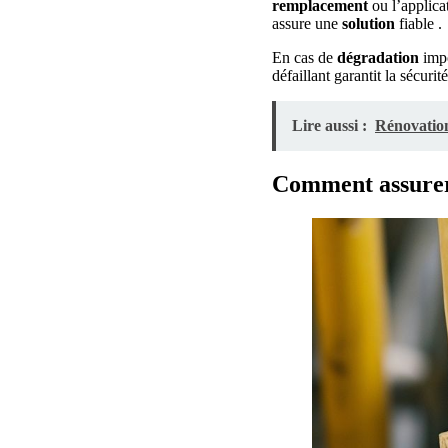
remplacement
ou l’applica
assure une
solution
fiable .
En cas de
dégradation
impo
défaillant garantit la sécuri
Lire aussi :
Rénovation
Comment assurer l