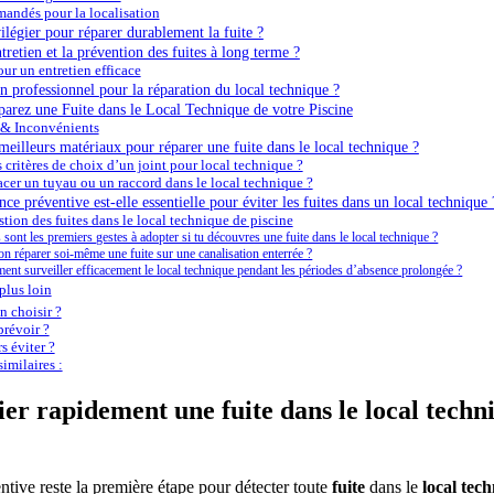
andés pour la localisation
vilégier pour réparer durablement la fuite ?
retien et la prévention des fuites à long terme ?
our un entretien efficace
n professionnel pour la réparation du local technique ?
parez une Fuite dans le Local Technique de votre Piscine
 & Inconvénients
eilleurs matériaux pour réparer une fuite dans le local technique ?
s critères de choix d’un joint pour local technique ?
er un tuyau ou un raccord dans le local technique ?
e préventive est-elle essentielle pour éviter les fuites dans un local technique 
stion des fuites dans le local technique de piscine
 sont les premiers gestes à adopter si tu découvres une fuite dans le local technique ?
on réparer soi-même une fuite sur une canalisation enterrée ?
nt surveiller efficacement le local technique pendant les périodes d’absence prolongée ?
plus loin
 choisir ?
révoir ?
s éviter ?
imilaires :
r rapidement une fuite dans le local techni
entive reste la première étape pour détecter toute
fuite
dans le
local tec