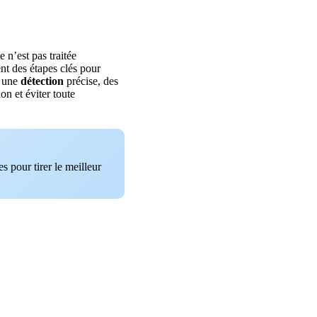
e n’est pas traitée
t des étapes clés pour
 une
détection
précise, des
ion et éviter toute
s pour tirer le meilleur