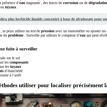
la présence d’
eau
stagnante , des traces de
corrosion
ou de
dégradatio
s ou
tuyaux
.
tra plus herbicide liquide concentré à base de glyphosate pour un
, tu peux utiliser un test de
pression
avec un manomètre ou ajouter un c
ine du
problème
. Surveille par ailleurs le compteur d’
eau
qui peut révé
e fuite à surveiller
le sur le sol
ur les
composants
ns les
tuyaux
nts
d’étanchéité
ourne à l’arrêt
éthodes utiliser pour localiser précisément la