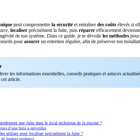
chnique
peut compromettre
la sécurité
et entraîner
des coûts
élevés si ell
urce,
localiser
précisément la fuite, puis
réparer
efficacement deviennen
ongévité de ton système. Dans ce guide, je te dévoile
les méthodes
pour
onseils pour
assurer
un entretien régulier, afin de préserver ton installat
r
vre les informations essentielles, conseils pratiques et astuces actualisée
 cet article.
pidement une fuite dans le local technique de la piscine ?
gnes d’une fuite à surveiller
es utiliser pour localiser précisément la fuite ?
r de budget tendance