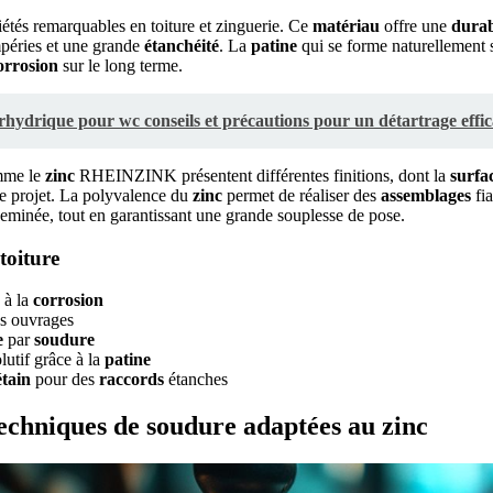
iétés remarquables en toiture et zinguerie. Ce
matériau
offre une
durab
péries et une grande
étanchéité
. La
patine
qui se forme naturellement 
orrosion
sur le long terme.
rhydrique pour wc conseils et précautions pour un détartrage effica
mme le
zinc
RHEINZINK présentent différentes finitions, dont la
surfa
ue projet. La polyvalence du
zinc
permet de réaliser des
assemblages
fia
heminée, tout en garantissant une grande souplesse de pose.
toiture
à la
corrosion
s ouvrages
e
par
soudure
lutif grâce à la
patine
étain
pour des
raccords
étanches
techniques de soudure adaptées au zinc