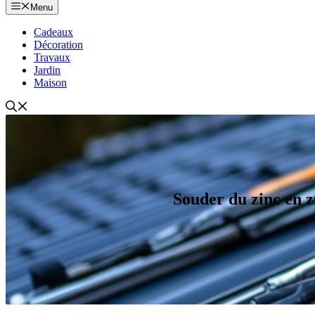
Menu
Cadeaux
Décoration
Travaux
Jardin
Maison
Souder du zinc en zi