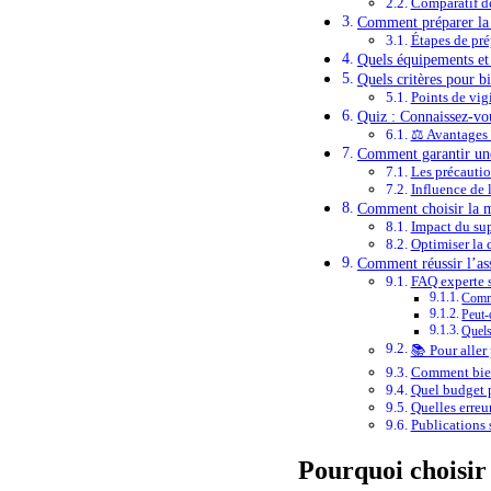
Comparatif d
Comment préparer la 
Étapes de pré
Quels équipements et 
Quels critères pour b
Points de vig
Quiz : Connaissez-vou
⚖️ Avantages
Comment garantir une 
Les précautio
Influence de 
Comment choisir la m
Impact du sup
Optimiser la 
Comment réussir l’as
FAQ experte s
Comme
Peut-
Quels
📚 Pour aller 
Comment bien
Quel budget p
Quelles erreur
Publications s
Pourquoi choisir 