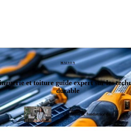
MAISON
nguerie et toiture guide expert sur les tech
durable
Chirstelle D, fondatrice du site