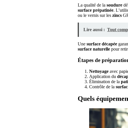
La qualité de la
soudure
dé
surface prépatinée
. L’util
ou le vernis sur les
zincs
GR
Lire aussi :
Tout compr
Une
surface décapée
garan
surface naturelle
pour reti
Étapes de préparation
Nettoyage
avec papie
Application du
déca
Élimination de la
pat
Contrôle de la
surfac
Quels équipement