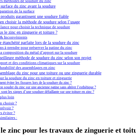
es méthodes de soudure du zinc
surface du zinc avant la soudure
paration de la surface
produits garantissent une soudure fiable
ien choisir la méthode de soudure selon l’usage
ilance pour choisir la technique de soudure
s le zinc en zinguerie et toiture ?
 & Inconvénients
étanchéité parfaite lors de la soudure du zinc
ns à prendre pour préserver la patine du zinc
la composition du métal d’apport sur la soudure
eilleure méthode de soudure du zinc selon son projet
port et des conditions climatiques sur la soudure
durabilité des assemblages en zinc
semblage du zinc pour une toiture ou une zinguerie durable
ur la soudure du zinc en toiture et zinguerie
nt éviter les fissures lors de la soudure du zinc ?
on souder du zinc sur une ancienne patine sans altérer l’esthétique ?
 sont les signes d’une soudure défaillante sur une toiture en zinc ?
plus loin
 choisir ?
révoir ?
s éviter ?
imilaires :
le zinc pour les travaux de zinguerie et toit