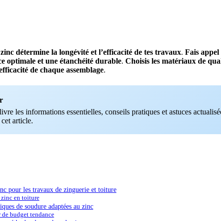
zinc
détermine
la
longévité
et
l’efficacité
de
tes
travaux
.
Fais
appel
ce
optimale
et
une
étanchéité
durable
.
Choisis
les
matériaux
de
qual
’efficacité
de
chaque
assemblage
.
r
vre les informations essentielles, conseils pratiques et astuces actualisée
 cet article.
nc pour les travaux de zinguerie et toiture
 zinc en toiture
niques de soudure adaptées au zinc
r de budget tendance