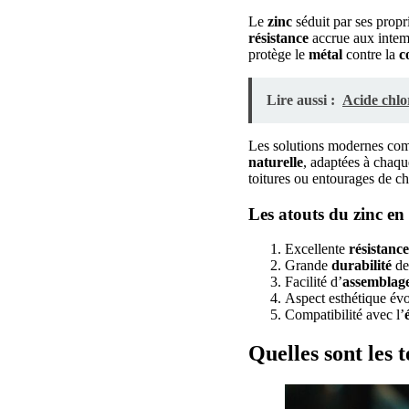
Le
zinc
séduit par ses propr
résistance
accrue aux intem
protège le
métal
contre la
c
Lire aussi :
Acide chlo
Les solutions modernes co
naturelle
, adaptées à chaq
toitures ou entourages de c
Les atouts du zinc en 
Excellente
résistance
Grande
durabilité
de
Facilité d’
assemblag
Aspect esthétique évo
Compatibilité avec l’
Quelles sont les 