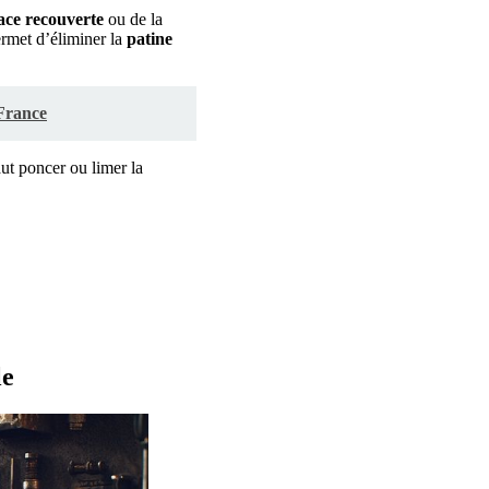
ace recouverte
ou de la
et d’éliminer la
patine
 France
aut poncer ou limer la
le