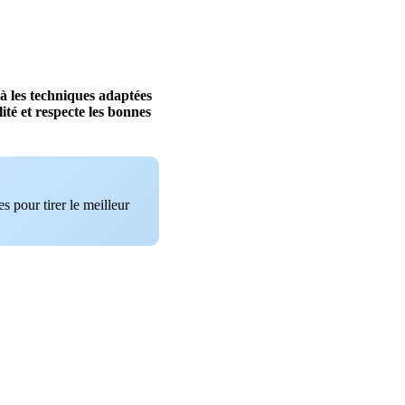
à
les
techniques
adaptées
ité
et
respecte
les
bonnes
s pour tirer le meilleur