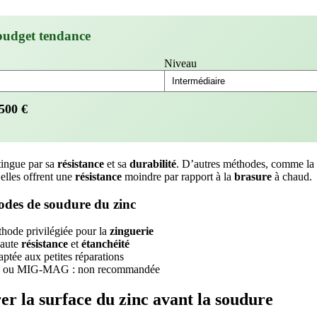
budget tendance
Niveau
500
€
tingue par sa
résistance
et sa
durabilité
. D’autres méthodes, comme la
 elles offrent une
résistance
moindre par rapport à la
brasure
à chaud.
des de soudure du zinc
hode privilégiée pour la
zinguerie
haute
résistance
et
étanchéité
aptée aux petites réparations
 ou MIG-MAG : non recommandée
 la surface du zinc avant la soudure