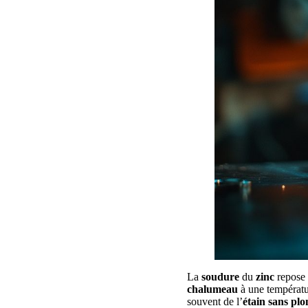
La
soudure
du
zinc
repose 
chalumeau
à une températu
souvent de l’
étain sans pl