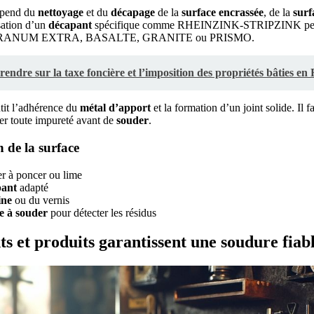
pend du
nettoyage
et du
décapage
de la
surface encrassée
, de la
surf
isation d’un
décapant
spécifique comme RHEINZINK-STRIPZINK perm
ANUM EXTRA, BASALTE, GRANITE ou PRISMO.
endre sur la taxe foncière et l’imposition des propriétés bâties en
tit l’adhérence du
métal d’apport
et la formation d’un joint solide. Il f
rer toute impureté avant de
souder
.
 de la surface
r à poncer ou lime
pant
adapté
ine
ou du vernis
e à souder
pour détecter les résidus
s et produits garantissent une soudure fiab