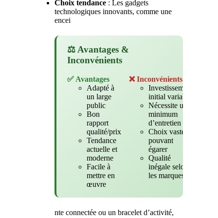
Choix tendance
: Les gadgets
technologiques innovants, comme une
encei
⚖️ Avantages &
Inconvénients
✅ Avantages
❌ Inconvénients
Adapté à
Investissement
un large
initial variable
public
Nécessite un
Bon
minimum
rapport
d’entretien
qualité/prix
Choix vaste
Tendance
pouvant
actuelle et
égarer
moderne
Qualité
Facile à
inégale selon
mettre en
les marques
œuvre
nte connectée ou un bracelet d’activité,