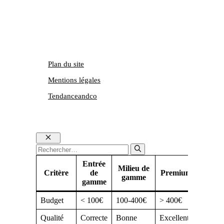
Plan du site
Mentions légales
Tendanceandco
Fermer
Rechercher :
Entrée
Milieu de
Critère
de
Premium
gamme
gamme
Budget
< 100€
100-400€
> 400€
Qualité
Correcte
Bonne
Excellente