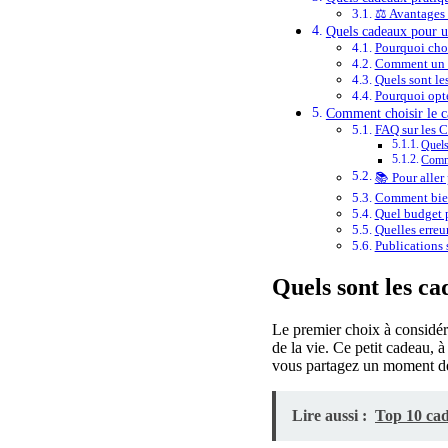
⚖️ Avantages
Quels cadeaux pour u
Pourquoi cho
Comment un dî
Quels sont le
Pourquoi opte
Comment choisir le c
FAQ sur les 
Quels
Comme
📚 Pour aller 
Comment bien
Quel budget p
Quelles erreur
Publications s
Quels sont les c
Le premier choix à considér
de la vie. Ce petit cadeau, à
vous partagez un moment 
Lire aussi :
Top 10 ca