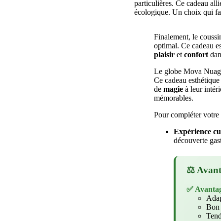
particulières. Ce cadeau all
écologique. Un choix qui fa
Finalement, le coussin
optimal. Ce cadeau est
plaisir
et
confort
dan
Le globe Mova Nuages,
Ce cadeau esthétique 
de
magie
à leur intér
mémorables.
Pour compléter votre 
Expérience cu
découverte gast
⚖️ Avant
✅ Avanta
Adap
Bon 
Tend