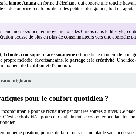
st la
lampe Anana
en forme d’éléphant, qui apporte une touche kawaii
té
et de
surprise
fera le bonheur des petits et des grands, tout en ajouta
 tendances évoluent en moyenne tous les 6 mois dans le lifestyle, cont
élération pousse de plus en plus de consommateurs vers une approche plus
t, la
boîte à musique à faire soi-même
est une belle manière de partag
a propre mélodie, favorisant ainsi le
partage
et la
créativité
. Une idée 
t un moment de
tradition
et d’émotion.
deaux originaux
atiques pour le confort quotidien ?
ncontournable pour se réchauffer pendant les soirées d’hiver. Ce plaid 
e
. C’est le choix idéal pour ceux qui aiment se cocooner pendant les moi
uotidien.
en huitième position, permet de faire pousser une plante sans nécessite