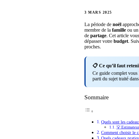
3 MARS 2025
La période de
noël
approche
membre de la
famille
ou un 
de
partage
. Cet article vo
dépasser votre
budget
. Sui
proches.
📋 Ce qu’il faut reteni
Ce guide complet vous li
parti du sujet traité dans
Sommaire
Quels sont les cadea
💡 Estimateu
Comment choisir le ca
Quels cadeaux pratiqu