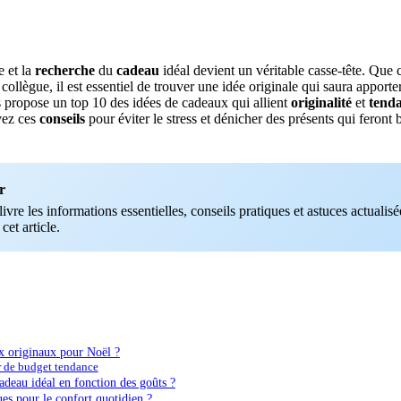
 et la
recherche
du
cadeau
idéal devient un véritable casse-tête. Que 
collègue, il est essentiel de trouver une idée originale qui saura apporte
us propose un top 10 des idées de cadeaux qui allient
originalité
et
tend
vez ces
conseils
pour éviter le stress et dénicher des présents qui feront 
r
vre les informations essentielles, conseils pratiques et astuces actualisée
 cet article.
ux originaux pour Noël ?
r de budget tendance
deau idéal en fonction des goûts ?
es pour le confort quotidien ?