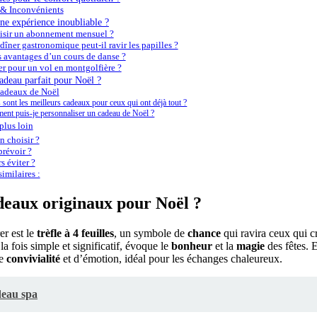
 & Inconvénients
ne expérience inoubliable ?
isir un abonnement mensuel ?
ner gastronomique peut-il ravir les papilles ?
s avantages d’un cours de danse ?
r pour un vol en montgolfière ?
adeau parfait pour Noël ?
Cadeaux de Noël
 sont les meilleurs cadeaux pour ceux qui ont déjà tout ?
nt puis-je personnaliser un cadeau de Noël ?
plus loin
 choisir ?
révoir ?
s éviter ?
imilaires :
adeaux originaux pour Noël ?
er est le
trèfle à 4 feuilles
, un symbole de
chance
qui ravira ceux qui c
 la fois simple et significatif, évoque le
bonheur
et la
magie
des fêtes. E
de
convivialité
et d’émotion, idéal pour les échanges chaleureux.
deau spa