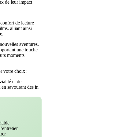
ux de leur impact
 confort de lecture
lms, alliant ainsi
e.
 nouvelles aventures.
apportant une touche
uturs moments
r votre choix :
ialité et de
 en savourant des in
riable
’entretien
rer