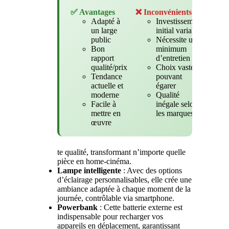
✅ Avantages
❌ Inconvénients
Adapté à
Investissement
un large
initial variable
public
Nécessite un
Bon
minimum
rapport
d’entretien
qualité/prix
Choix vaste
Tendance
pouvant
actuelle et
égarer
moderne
Qualité
Facile à
inégale selon
mettre en
les marques
œuvre
te qualité, transformant n’importe quelle
pièce en home-cinéma.
Lampe intelligente
: Avec des options
d’éclairage personnalisables, elle crée une
ambiance adaptée à chaque moment de la
journée, contrôlable via smartphone.
Powerbank
: Cette batterie externe est
indispensable pour recharger vos
appareils en déplacement, garantissant