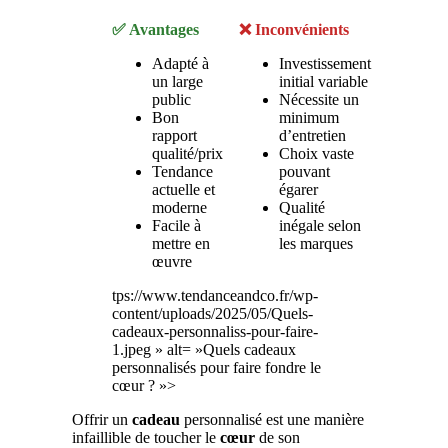
✅ Avantages
❌ Inconvénients
Adapté à
Investissement
un large
initial variable
public
Nécessite un
Bon
minimum
rapport
d’entretien
qualité/prix
Choix vaste
Tendance
pouvant
actuelle et
égarer
moderne
Qualité
Facile à
inégale selon
mettre en
les marques
œuvre
tps://www.tendanceandco.fr/wp-
content/uploads/2025/05/Quels-
cadeaux-personnaliss-pour-faire-
1.jpeg » alt= »Quels cadeaux
personnalisés pour faire fondre le
cœur ? »>
Offrir un
cadeau
personnalisé est une manière
infaillible de toucher le
cœur
de son