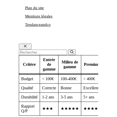
Plan du site
Mentions légales
Tendanceandco
Fermer
Rechercher :
Entrée
Milieu de
Critère
de
Premium
gamme
gamme
Budget
< 100€
100-400€
> 400€
Qualité
Correcte
Bonne
Excellente
Durabilité
1-2 ans
3-5 ans
5+ ans
Rapport
★★★
★★★★★
★★★★
Q/P