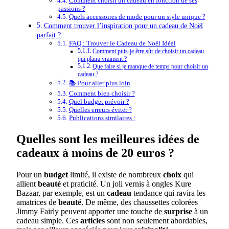
Comment choisir un cadeau en fonction de ses
passions ?
Quels accessoires de mode pour un style unique ?
Comment trouver l’inspiration pour un cadeau de Noël
parfait ?
FAQ : Trouver le Cadeau de Noël Idéal
Comment puis-je être sûr de choisir un cadeau
qui plaira vraiment ?
Que faire si je manque de temps pour choisir un
cadeau ?
📚 Pour aller plus loin
Comment bien choisir ?
Quel budget prévoir ?
Quelles erreurs éviter ?
Publications similaires :
Quelles sont les meilleures idées de
cadeaux à moins de 20 euros ?
Pour un
budget
limité, il existe de nombreux
choix
qui
allient
beauté
et praticité. Un joli vernis à ongles Kure
Bazaar, par exemple, est un
cadeau
tendance qui ravira les
amatrices de
beauté
. De même, des chaussettes colorées
Jimmy Fairly peuvent apporter une touche de
surprise
à un
cadeau simple. Ces
articles
sont non seulement abordables,