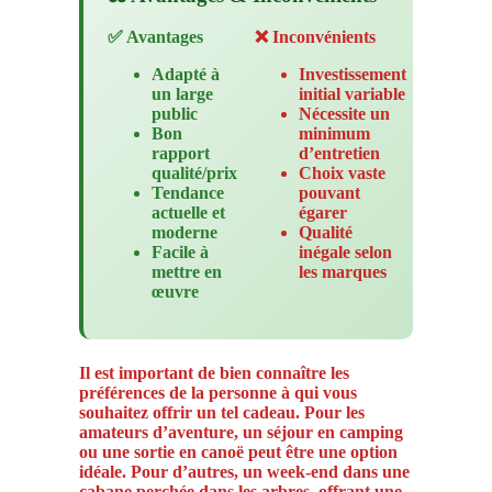
✅ Avantages
❌ Inconvénients
Adapté à
Investissement
un large
initial variable
public
Nécessite un
Bon
minimum
rapport
d’entretien
qualité/prix
Choix vaste
Tendance
pouvant
actuelle et
égarer
moderne
Qualité
Facile à
inégale selon
mettre en
les marques
œuvre
Il est important de bien connaître les
préférences de la personne à qui vous
souhaitez offrir un tel cadeau. Pour les
amateurs d’aventure, un séjour en camping
ou une sortie en canoë peut être une option
idéale. Pour d’autres, un week-end dans une
cabane perchée dans les arbres, offrant une