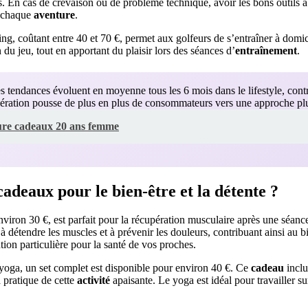
s. En cas de crevaison ou de problème technique, avoir les bons outils à
e chaque
aventure
.
ing, coûtant entre 40 et 70 €, permet aux golfeurs de s’entraîner à domi
n du jeu, tout en apportant du plaisir lors des séances d’
entraînement
.
 tendances évoluent en moyenne tous les 6 mois dans le lifestyle, cont
élération pousse de plus en plus de consommateurs vers une approche plus
ure cadeaux 20 ans femme
cadeaux pour le bien-être et la détente ?
viron 30 €, est parfait pour la récupération musculaire après une séan
à détendre les muscles et à prévenir les douleurs, contribuant ainsi au b
ion particulière pour la santé de vos proches.
 yoga, un set complet est disponible pour environ 40 €. Ce
cadeau
inclu
la pratique de cette
activité
apaisante. Le yoga est idéal pour travailler sur