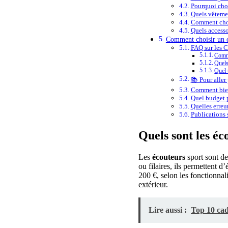
Pourquoi choi
Quels vêteme
Comment choi
Quels accesso
Comment choisir un c
FAQ sur les C
Comme
Quels
Quel 
📚 Pour aller 
Comment bien
Quel budget p
Quelles erreur
Publications s
Quels sont les éc
Les
écouteurs
sport sont de
ou filaires, ils permettent d
200 €, selon les fonctionnal
extérieur.
Lire aussi :
Top 10 ca