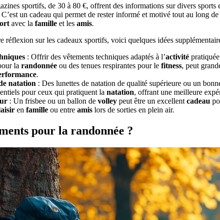
nes sportifs, de 30 à 80 €, offrent des informations sur divers sports 
 C’est un cadeau qui permet de rester informé et motivé tout au long de
ort
avec la
famille
et les
amis
.
e réflexion sur les cadeaux sportifs, voici quelques idées supplémentaire
hniques
: Offrir des vêtements techniques adaptés à l’
activité
pratiquée,
pour la
randonnée
ou des tenues respirantes pour le
fitness
, peut grand
erformance
.
e natation
: Des lunettes de natation de qualité supérieure ou un bonne
entiels pour ceux qui pratiquent la
natation
, offrant une meilleure expé
eur
: Un frisbee ou un ballon de
volley
peut être un excellent
cadeau
pou
aisir
en
famille
ou entre
amis
lors de sorties en plein air.
ments pour la randonnée ?