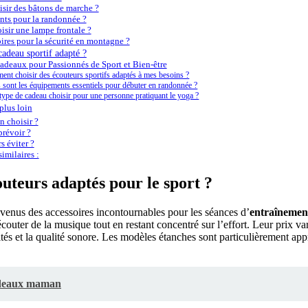
sir des bâtons de marche ?
nts pour la randonnée ?
sir une lampe frontale ?
ires pour la sécurité en montagne ?
adeau sportif adapté ?
adeaux pour Passionnés de Sport et Bien-être
nt choisir des écouteurs sportifs adaptés à mes besoins ?
 sont les équipements essentiels pour débuter en randonnée ?
type de cadeau choisir pour une personne pratiquant le yoga ?
plus loin
 choisir ?
révoir ?
s éviter ?
imilaires :
outeurs adaptés pour le sport ?
venus des accessoires incontournables pour les séances d’
entraînemen
’écouter de la musique tout en restant concentré sur l’effort. Leur prix v
ités et la qualité sonore. Les modèles étanches sont particulièrement appr
deaux maman