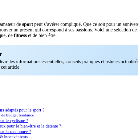
amateur de
sport
peut s’avérer compliqué. Que ce soit pour un anniver
e trouver un présent qui correspond à ses passions. Voici une sélection de
que, de
fitness
et de bien-être.
r
vre les informations essentielles, conseils pratiques et astuces actualisée
 cet article.
rs adaptés pour le sport ?
r de budget tendance
ur le cyclisme ?
ux pour le bien-être et la détente ?
ur la randonnée ?
 & Inconvénients