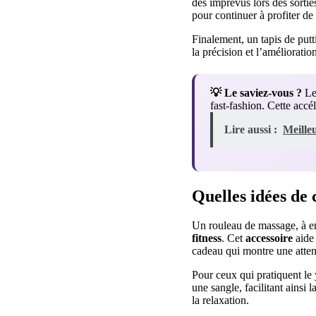
des imprévus lors des sortie
pour continuer à profiter d
Finalement, un tapis de putt
la précision et l’amélioratio
💡 Le saviez-vous ?
Les
fast-fashion. Cette acc
Lire aussi :
Meille
Quelles idées de 
Un rouleau de massage, à en
fitness
. Cet
accessoire
aide 
cadeau qui montre une attent
Pour ceux qui pratiquent le
une sangle, facilitant ainsi 
la relaxation.