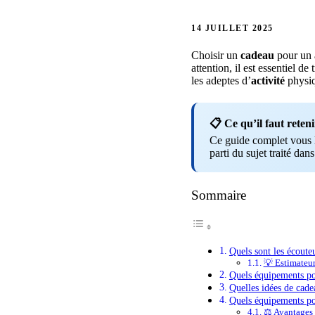
14 JUILLET 2025
Choisir un
cadeau
pour un 
attention, il est essentiel d
les adeptes d’
activité
physi
📋 Ce qu’il faut reteni
Ce guide complet vous li
parti du sujet traité dans
Sommaire
Quels sont les écouteu
💡 Estimateu
Quels équipements po
Quelles idées de cadea
Quels équipements po
⚖️ Avantages