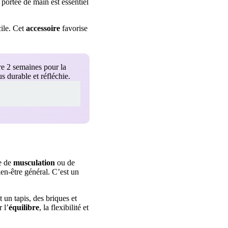
 portée de main est essentiel
cile. Cet
accessoire
favorise
re 2 semaines pour la
 durable et réfléchie.
ce de
musculation
ou de
ien-être général. C’est un
t un tapis, des briques et
 l’
équilibre
, la flexibilité et