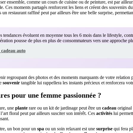
iser ensemble, comme un cours de cuisine ou de peinture, est par ailleu
. Ces moments partagés renforcent les liens et créent des souvenirs d
un restaurant raffiné peut par ailleurs être une belle surprise, permettan
 tendances évoluent en moyenne tous les 6 mois dans le lifestyle, cont
élération pousse de plus en plus de consommateurs vers une approche plus
 cadeau auto
ir regroupant des photos et des moments marquants de votre relation p
Ce
souvenir
tangible lui rappellera les instants précieux et renforcera vot
res pour une femme passionnée ?
ure, une
plante
rare ou un kit de jardinage peut être un
cadeau
original 
l’art floral peut par ailleurs susciter son intérêt. Ces
activités
lui permett
sant.
être, un bon pour un
spa
ou un soin relaxant est une
surprise
qui fera pl