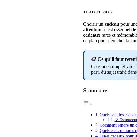
31 AOÛT 2025
Choisir un
cadeau
pour un
attention
, il est essentiel 
cadeaux
rares et mémorable
ce plan pour dénicher la
sur
📋 Ce qu’il faut reteni
Ce guide complet vous li
parti du sujet traité dans
Sommaire
Quels sont les cadea
💡 Estimateu
Comment rendre un c
Quels cadeaux rares 
Quels cadeaux pour un