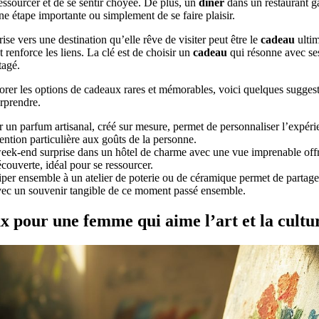
ressourcer et de se sentir choyée. De plus, un
dîner
dans un restaurant g
ne étape importante ou simplement de se faire plaisir.
se vers une destination qu’elle rêve de visiter peut être le
cadeau
ulti
 renforce les liens. La clé est de choisir un
cadeau
qui résonne avec ses
tagé.
orer les options de cadeaux rares et mémorables, voici quelques sugges
urprendre.
r un parfum artisanal, créé sur mesure, permet de personnaliser l’expéri
ention particulière aux goûts de la personne.
eek-end surprise dans un hôtel de charme avec une vue imprenable of
écouverte, idéal pour se ressourcer.
iper ensemble à un atelier de poterie ou de céramique permet de partager
avec un souvenir tangible de ce moment passé ensemble.
x pour une femme qui aime l’art et la cultu