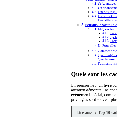
⚖️ Avantages
Un abonnemen
Une visite gu
Un coffret d’a
Des billets p
Pourquoi choisir un 
FAQ sur les 
Comme
Quels
Comme
📚 Pour aller 
Comment bien
Quel budget p
Quelles erreur
Publications s
Quels sont les c
En premier lieu, un
livre
ou 
attention démontre une conna
événement
spécial, comme u
privilégiés sont souvent plu
Lire aussi :
Top 10 ca