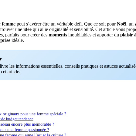
e
femme
peut s’avérer être un véritable défi. Que ce soit pour
Noël
, un
de trouver une
idée
qui allie originalité et sensibilité. Cet article vous pro
s, parfaits pour créer des
moments
inoubliables et apporter du
plaisir
à
prise
idéale.
r
vre les informations essentielles, conseils pratiques et astuces actualisée
 cet article.
ux originaux pour une femme spéciale ?
r de budget tendance
adeau encore plus mémorable ?
pour une femme passionnée ?
e femme qui aime l’art et la culture ?