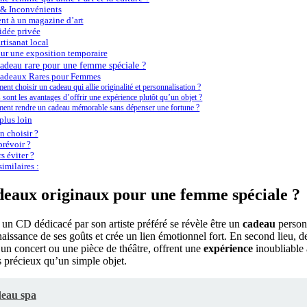
 & Inconvénients
t à un magazine d’art
idée privée
rtisanat local
our une exposition temporaire
cadeau rare pour une femme spéciale ?
Cadeaux Rares pour Femmes
nt choisir un cadeau qui allie originalité et personnalisation ?
 sont les avantages d’offrir une expérience plutôt qu’un objet ?
nt rendre un cadeau mémorable sans dépenser une fortune ?
plus loin
 choisir ?
révoir ?
s éviter ?
imilaires :
adeaux originaux pour une femme spéciale ?
un CD dédicacé par son artiste préféré se révèle être un
cadeau
personn
issance de ses goûts et crée un lien émotionnel fort. En second lieu, de
n concert ou une pièce de théâtre, offrent une
expérience
inoubliable
s précieux qu’un simple objet.
deau spa