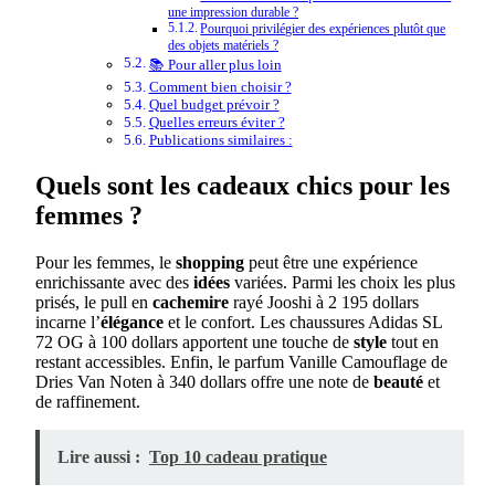
une impression durable ?
Pourquoi privilégier des expériences plutôt que
des objets matériels ?
📚 Pour aller plus loin
Comment bien choisir ?
Quel budget prévoir ?
Quelles erreurs éviter ?
Publications similaires :
Quels sont les cadeaux chics pour les
femmes ?
Pour les femmes, le
shopping
peut être une expérience
enrichissante avec des
idées
variées. Parmi les choix les plus
prisés, le pull en
cachemire
rayé Jooshi à 2 195 dollars
incarne l’
élégance
et le confort. Les chaussures Adidas SL
72 OG à 100 dollars apportent une touche de
style
tout en
restant accessibles. Enfin, le parfum Vanille Camouflage de
Dries Van Noten à 340 dollars offre une note de
beauté
et
de raffinement.
Lire aussi :
Top 10 cadeau pratique