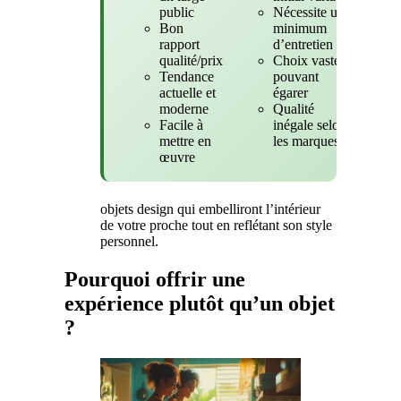
public
Nécessite un
Bon
minimum
rapport
d’entretien
qualité/prix
Choix vaste
Tendance
pouvant
actuelle et
égarer
moderne
Qualité
Facile à
inégale selon
mettre en
les marques
œuvre
objets design qui embelliront l’intérieur
de votre proche tout en reflétant son style
personnel.
Pourquoi offrir une
expérience plutôt qu’un objet
?