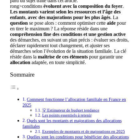
parti du sujet traité dans cet article.
rong>conditions
évoluent
avec
la
composition
du
foyer
.
Les
montants
varient
selon
les
ressources
et
l’âge
des
enfants
,
avec
des
majorations
pour
les
plus
âgés
. La
question
se pose alors : comment optimiser cette
aide
pour
en tirer le maximum ? La réponse réside dans une
compréhension
fine
des
conditions
et
une
gestion
active
des démarches, en suivant un plan précis : évaluer ses droits,
déclarer rapidement tout changement, et ajuster ses
démarches selon l’évolution de la situation familiale. La clé
réside dans la
maîtrise
de
ces
éléments
pour garantir une
allocation
adaptée, en toute simplicité.
Sommaire
Comment fonctionne l’allocation familiale en France en
2025
💡 Estimateur de budget tendance
Les points essentiels à retenir
Quels sont les montants et majorations des allocations
familiales
Exemples de montants et de majorations en 2025
Quelles sont les conditions pour bénéficier des allocations