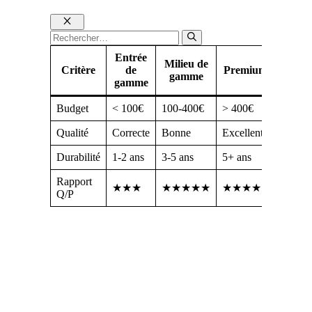
Fermer
Rechercher :
Entrée
Milieu de
Critère
de
Premium
gamme
gamme
Budget
< 100€
100-400€
> 400€
Qualité
Correcte
Bonne
Excellente
Durabilité
1-2 ans
3-5 ans
5+ ans
Rapport
★★★
★★★★★
★★★★
Q/P