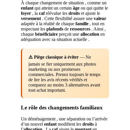
À chaque changement de situation , comme un
enfant
qui atteint un certain
âge
ou qui quitte le
foyer
, la
caf
réévalue les
droits
et ajuste le
versement
. Cette flexibilité assure une
valeur
adaptée à la réalité de chaque
famille
, tout en
respectant les
plafonds
de
ressources
. Ainsi ,
chaque
bénéficiaire
perçoit une
allocation
en
adéquation avec sa situation actuelle .
⚠️ Piège classique à éviter
— Ne
jamais se fier uniquement aux photos
marketing ou aux promesses
commerciales. Prenez toujours le temps
de lire les avis récents vérifiés et
comparez au moins 3 alternatives avant
tout achat important.
Le rôle des changements familiaux
Un déménagement , une séparation ou l’arrivée
d’un nouvel
enfant
modifient les
droits
à
l’
allocation
. La
caf
ajuste le
montant
en