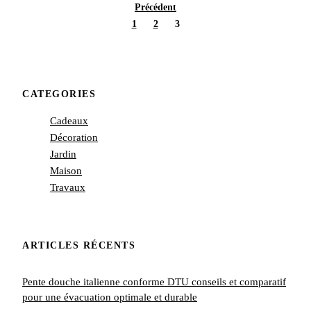
Précédent
1
2
3
CATEGORIES
Cadeaux
Décoration
Jardin
Maison
Travaux
ARTICLES RÉCENTS
Pente douche italienne conforme DTU conseils et comparatif
pour une évacuation optimale et durable