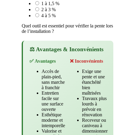
1 à 1,5 %
2 à 3 %
4 à 5 %
Quel outil est essentiel pour vérifier la pente lors
de l’installation ?
⚖️ Avantages & Inconvénients
✅ Avantages
❌ Inconvénients
Accès de
Exige une
plain-pied,
pente et une
sans marche
étanchéité
à franchir
bien
Entretien
maîtrisées
facile sur
Travaux plus
une surface
lourds à
ouverte
prévoir en
Esthétique
rénovation
moderne et
Receveur ou
intemporelle
caniveau à
Valorise et
dimensionner