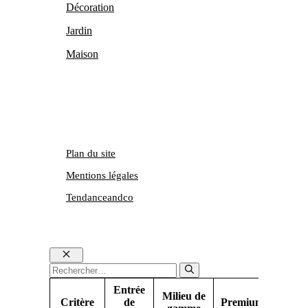
Décoration
Jardin
Maison
Plan du site
Mentions légales
Tendanceandco
Fermer
Rechercher :
Entrée
Milieu de
Critère
de
Premium