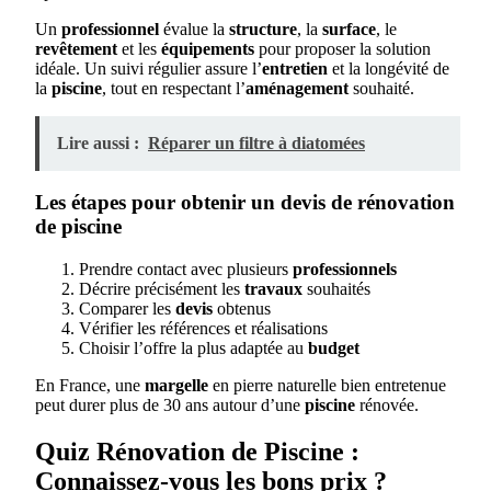
Un
professionnel
évalue la
structure
, la
surface
, le
revêtement
et les
équipements
pour proposer la solution
idéale. Un suivi régulier assure l’
entretien
et la longévité de
la
piscine
, tout en respectant l’
aménagement
souhaité.
Lire aussi :
Réparer un filtre à diatomées
Les étapes pour obtenir un devis de rénovation
de piscine
Prendre contact avec plusieurs
professionnels
Décrire précisément les
travaux
souhaités
Comparer les
devis
obtenus
Vérifier les références et réalisations
Choisir l’offre la plus adaptée au
budget
En France, une
margelle
en pierre naturelle bien entretenue
peut durer plus de 30 ans autour d’une
piscine
rénovée.
Quiz Rénovation de Piscine :
Connaissez-vous les bons prix ?