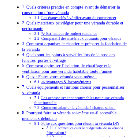
Quels critères prendre en compte avant de démarrer la
construction d’une véranda
Les étapes clés à vérifier avant de commencer
Quels matériaux privilégier pour une véranda durable et
performante
💡 Estimateur de budget tendance
Comparatif des matériaux courants pour véranda
Comment organiser le chantier et préparer la fondation de
la véranda
Quels sont les points à surveiller lors de la pose des
fenêtres, portes et vitrage
Comment optimiser l’isolation, le chauffage et la
ventilation pour une véranda habitable toute l’année
Quiz : Faites votre véranda vous-même !
⚖️ Avantages & Inconvénients
Quels équipements et finitions choisir pour personnaliser
sa véranda
Les accessoires incontournables pour une véranda
fonctionnelle
Comment adapter la véranda à chaque saison
Pourquoi faire sa véranda soi-même est-il accessible
même aux débutants
Foire aux questions pour réussir ta véranda DIY
Comment calculer le budget total de sa véranda
faite maison ?