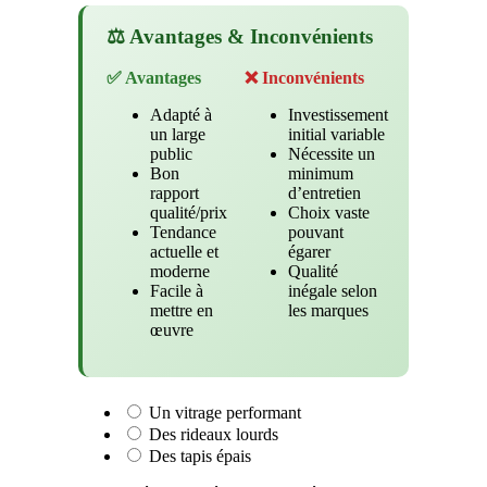
⚖️ Avantages & Inconvénients
✅ Avantages
❌ Inconvénients
Adapté à
Investissement
un large
initial variable
public
Nécessite un
Bon
minimum
rapport
d’entretien
qualité/prix
Choix vaste
Tendance
pouvant
actuelle et
égarer
moderne
Qualité
Facile à
inégale selon
mettre en
les marques
œuvre
Un vitrage performant
Des rideaux lourds
Des tapis épais