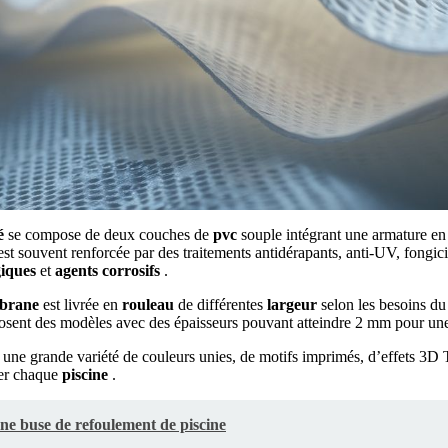
é
se compose de deux couches de
pvc
souple intégrant une armature en 
est souvent renforcée par des traitements antidérapants, anti-UV, fongici
giques
et
agents corrosifs
.
brane
est livrée en
rouleau
de différentes
largeur
selon les besoins d
sent des modèles avec des épaisseurs pouvant atteindre 2 mm pour u
 une grande variété de couleurs unies, de motifs imprimés, d’effets 3D 
er chaque
piscine
.
e buse de refoulement de piscine