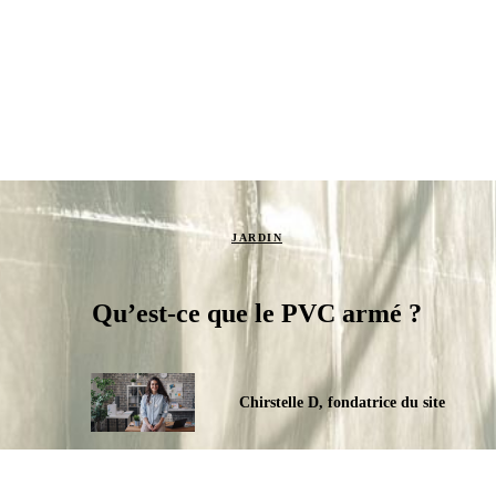
JARDIN
Qu’est-ce que le PVC armé ?
Chirstelle D, fondatrice du site