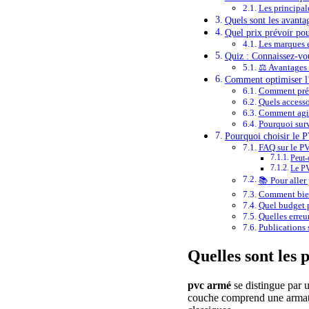
Les principale
Quels sont les avanta
Quel prix prévoir pou
Les marques e
Quiz : Connaissez-vo
⚖️ Avantages
Comment optimiser l’
Comment prév
Quels accesso
Comment agir 
Pourquoi surv
Pourquoi choisir le 
FAQ sur le PV
Peut-
Le PV
📚 Pour aller 
Comment bien
Quel budget p
Quelles erreur
Publications s
Quelles sont les 
pvc
armé
se distingue par
couche comprend une armatur