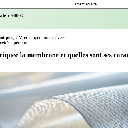
ale :
500
€
imiques
, UV, et températures élevées
évité
supérieure
iquée la membrane et quelles sont ses carac