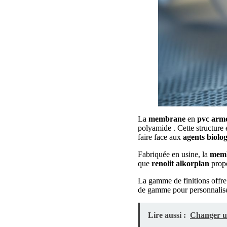
La
membrane
en
pvc
arm
polyamide . Cette structure 
faire face aux
agents biolo
Fabriquée en usine, la
mem
que
renolit
alkorplan
propo
La gamme de finitions offre
de gamme pour personnalis
Lire aussi :
Changer un