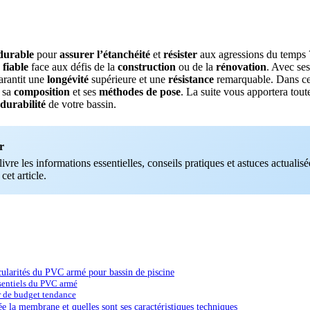
durable
pour
assurer l’étanchéité
et
résister
aux agressions du temps
 fiable
face aux défis de la
construction
ou de la
rénovation
. Avec se
garantit une
longévité
supérieure et une
résistance
remarquable. Dans ce c
, sa
composition
et ses
méthodes de pose
. La suite vous apportera toute
durabilité
de votre bassin.
r
vre les informations essentielles, conseils pratiques et astuces actualisée
 cet article.
icularités du PVC armé pour bassin de piscine
sentiels du PVC armé
r de budget tendance
 la membrane et quelles sont ses caractéristiques techniques