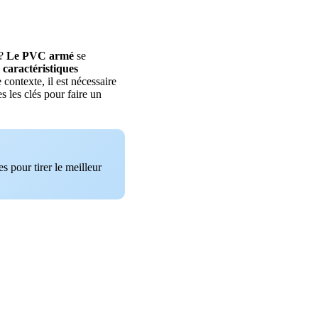
 ?
Le PVC armé
se
s
caractéristiques
ontexte, il est nécessaire
s les clés pour faire un
s pour tirer le meilleur