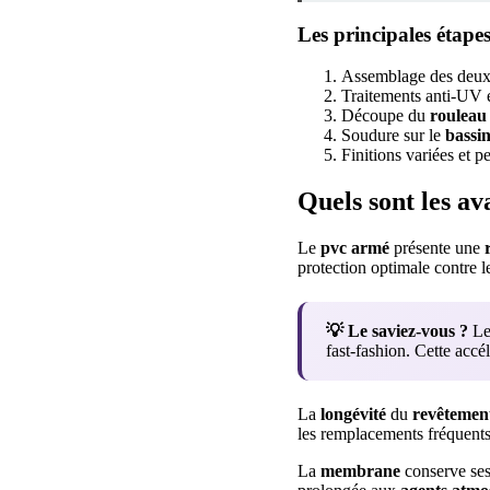
Les principales étapes
Assemblage des deu
Traitements anti-UV e
Découpe du
rouleau
Soudure sur le
bassi
Finitions variées et p
Quels sont les a
Le
pvc
armé
présente une
protection optimale contre 
💡 Le saviez-vous ?
Les
fast-fashion. Cette acc
La
longévité
du
revêtemen
les remplacements fréquents
La
membrane
conserve ses