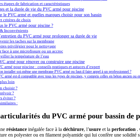
s étapes de fabrication et caractéristiques
ges et la durée de vie du PVC armé pour piscine
r le PVC armé et quelles marques choisir pour son bassin
t critères de choix
us le PVC armé pour piscine ?
 & Inconvénients
entretien du PVC armé pour prolonger sa durée de vie
enir les taches sur la membrane
ires privilégier pour le nettoyage
face à une microfissure ou un accroc
eiller la température de l’eau
PVC armé pour rénover ou construire une piscine
C armé pour piscine : conseils pratiques et astuces d’expert
on installer soi-même une membrane PVC armé ou faut-il faire appel à un professionnel ?
C armé est-il compatible avec tous les types de piscines, y compris celles en béton ancien ou e
plus loin
 choisir ?
révoir ?
s éviter ?
imilaires :
particularités du PVC armé pour bassin de p
 une
résistance
inégalée face à la
déchirure
, l’
usure
et la
perforation
. 
e en polyester ou en filament polyamide qui lui confère une solidité s