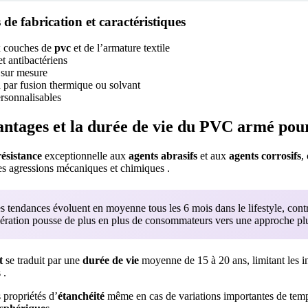
 de fabrication et caractéristiques
x couches de
pvc
et de l’armature textile
t antibactériens
sur mesure
n
par fusion thermique ou solvant
ersonnalisables
vantages et la durée de vie du PVC armé pour
résistance
exceptionnelle aux
agents abrasifs
et aux
agents corrosifs
,
les agressions mécaniques et chimiques .
 tendances évoluent en moyenne tous les 6 mois dans le lifestyle, cont
élération pousse de plus en plus de consommateurs vers une approche plus
t
se traduit par une
durée de vie
moyenne de 15 à 20 ans, limitant les i
 .
 propriétés d’
étanchéité
même en cas de variations importantes de temp