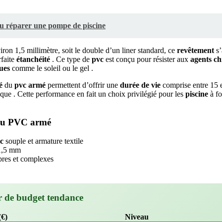
u réparer une pompe de piscine
ron 1,5 millimètre, soit le double d’un liner standard, ce
revêtement
s’
rfaite
étanchéité
. Ce type de
pvc
est conçu pour résister aux
agents c
ues
comme le soleil ou le gel .
é
du
pvc
armé
permettent d’offrir une
durée de vie
comprise entre 15 e
que . Cette performance en fait un choix privilégié pour les
piscine
à fo
s du PVC armé
c
souple et armature textile
 1,5 mm
bres et complexes
r de budget tendance
(€)
Niveau