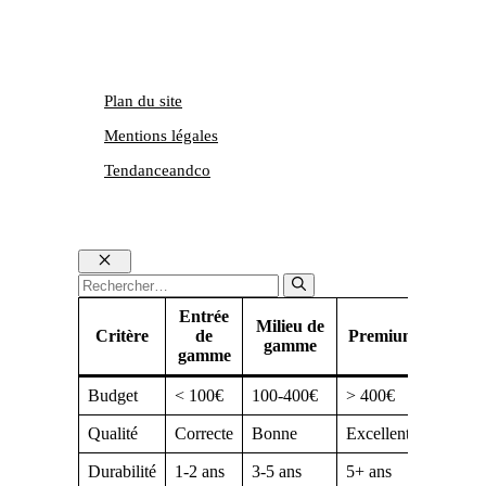
Plan du site
Mentions légales
Tendanceandco
Fermer
Rechercher :
Entrée
Milieu de
Critère
de
Premium
gamme
gamme
Budget
< 100€
100-400€
> 400€
Qualité
Correcte
Bonne
Excellente
Durabilité
1-2 ans
3-5 ans
5+ ans