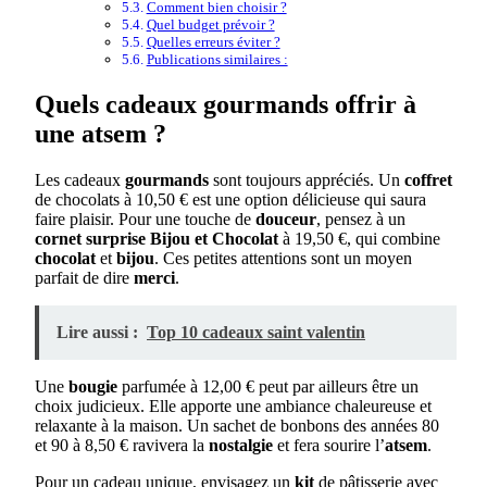
Comment bien choisir ?
Quel budget prévoir ?
Quelles erreurs éviter ?
Publications similaires :
Quels cadeaux gourmands offrir à
une atsem ?
Les cadeaux
gourmands
sont toujours appréciés. Un
coffret
de chocolats à 10,50 € est une option délicieuse qui saura
faire plaisir. Pour une touche de
douceur
, pensez à un
cornet surprise Bijou et Chocolat
à 19,50 €, qui combine
chocolat
et
bijou
. Ces petites attentions sont un moyen
parfait de dire
merci
.
Lire aussi :
Top 10 cadeaux saint valentin
Une
bougie
parfumée à 12,00 € peut par ailleurs être un
choix judicieux. Elle apporte une ambiance chaleureuse et
relaxante à la maison. Un sachet de bonbons des années 80
et 90 à 8,50 € ravivera la
nostalgie
et fera sourire l’
atsem
.
Pour un cadeau unique, envisagez un
kit
de pâtisserie avec