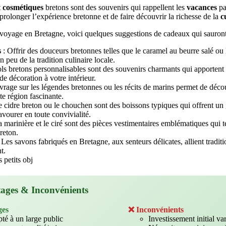
t
cosmétiques
bretons sont des souvenirs qui rappellent les
vacances
pa
 prolonger l’expérience bretonne et de faire découvrir la richesse de la
c
voyage en Bretagne, voici quelques suggestions de cadeaux qui sauront
s
: Offrir des douceurs bretonnes telles que le caramel au beurre salé ou 
n peu de la tradition culinaire locale.
ls bretons personnalisables sont des souvenirs charmants qui apportent
 de décoration à votre intérieur.
rage sur les légendes bretonnes ou les récits de marins permet de découv
tte région fascinante.
e cidre breton ou le chouchen sont des boissons typiques qui offrent un
avourer en toute convivialité.
a marinière et le ciré sont des pièces vestimentaires emblématiques qui 
breton.
 Les savons fabriqués en Bretagne, aux senteurs délicates, allient traditi
t.
 petits obj
ages & Inconvénients
ges
❌ Inconvénients
té à un large public
Investissement initial va