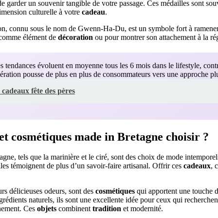
 de garder un souvenir tangible de votre passage. Ces médailles sont sou
dimension culturelle à votre
cadeau
.
on, connu sous le nom de Gwenn-Ha-Du, est un symbole fort à ramener. 
sé comme élément de
décoration
ou pour montrer son attachement à la ré
 tendances évoluent en moyenne tous les 6 mois dans le lifestyle, cont
élération pousse de plus en plus de consommateurs vers une approche plus
 cadeaux fête des pères
et cosmétiques made in Bretagne choisir ?
gne, tels que la marinière et le ciré, sont des choix de mode intemporel
les témoignent de plus d’un savoir-faire artisanal. Offrir ces
cadeaux
, 
urs délicieuses odeurs, sont des
cosmétiques
qui apportent une touche d
ngrédients naturels, ils sont une excellente idée pour ceux qui recherche
nnement. Ces
objets
combinent
tradition
et modernité.