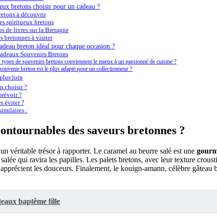
tueux bretons choisir pour un cadeau ?
retons à découvrir
es spiritueux bretons
ns de livres sur la Bretagne
es bretonnes à visiter
adeau breton idéal pour chaque occasion ?
Cadeaux Souvenirs Bretons
 types de souvenirs bretons conviennent le mieux à un passionné de cuisine ?
souvenir breton est le plus adapté pour un collectionneur ?
plus loin
 choisir ?
révoir ?
s éviter ?
imilaires :
contournables des saveurs bretonnes ?
un véritable trésor à rapporter. Le caramel au beurre salé est une
gourm
salée qui ravira les papilles. Les palets bretons, avec leur texture croust
apprécient les douceurs. Finalement, le kouign-amann, célèbre gâteau br
eaux baptême fille