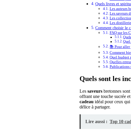
Quels livres et spiri
Les auteurs b
Les saveurs d
Les collectio
Les distilleri
Comment choisir le c
FAQ sur les 
Quels
Quel 
📚 Pour aller 
Comment bien
Quel budget p
Quelles erreur
Publications s
Quels sont les in
Les
saveurs
bretonnes sont 
offrant une touche sucrée et 
cadeau
idéal pour ceux qui 
délice à partager.
Lire aussi :
Top 10 cad