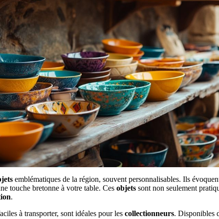
jets
emblématiques de la région, souvent personnalisables. Ils évoquen
une touche bretonne à votre table. Ces
objets
sont non seulement pratique
tion
.
aciles à transporter, sont idéales pour les
collectionneurs
. Disponibles d