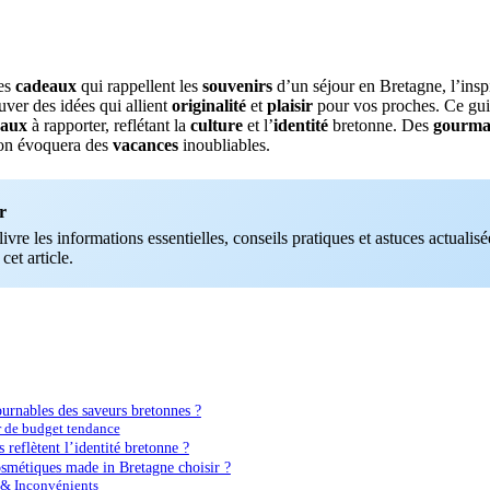
des
cadeaux
qui rappellent les
souvenirs
d’un séjour en Bretagne, l’inspi
ouver des idées qui allient
originalité
et
plaisir
pour vos proches. Ce gu
eaux
à rapporter, reflétant la
culture
et l’
identité
bretonne. Des
gourma
ion évoquera des
vacances
inoubliables.
r
vre les informations essentielles, conseils pratiques et astuces actualisée
 cet article.
ournables des saveurs bretonnes ?
r de budget tendance
 reflètent l’identité bretonne ?
osmétiques made in Bretagne choisir ?
 & Inconvénients