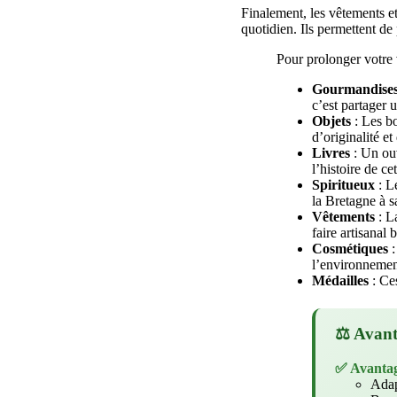
Finalement, les vêtements e
quotidien. Ils permettent de
Pour prolonger votre 
Gourmandise
c’est partager u
Objets
: Les bo
d’originalité et
Livres
: Un ouv
l’histoire de ce
Spiritueux
: L
la Bretagne à s
Vêtements
: L
faire artisanal 
Cosmétiques
:
l’environnemen
Médailles
: Ces
⚖️ Avant
✅ Avanta
Adap