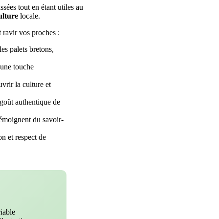
ssées tout en étant utiles au
ulture
locale.
 ravir vos proches :
les palets bretons,
 une touche
rir la culture et
 goût authentique de
témoignent du savoir-
on et respect de
riable