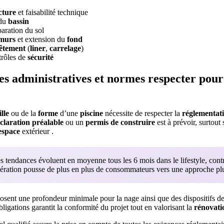
cture
et faisabilité technique
 du
bassin
aration du sol
murs
et extension du
fond
êtement
(
liner
,
carrelage
)
trôles de
sécurité
s administratives et normes respecter pour
ille
ou de la
forme
d’une
piscine
nécessite de respecter la
réglementat
claration préalable
ou un
permis de construire
est à prévoir, surtout 
espace
extérieur .
 tendances évoluent en moyenne tous les 6 mois dans le lifestyle, cont
élération pousse de plus en plus de consommateurs vers une approche plus
sent une profondeur minimale pour la nage ainsi que des dispositifs de
ligations garantit la conformité du projet tout en valorisant la
rénovati