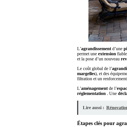
L’
agrandissement
d’une
p
permet une
extension
fiable
et la pose d’un nouveau
re
Le coût global de l’
agrandi
margelles
), et des équipem
filtration et un renforcemen
L’
aménagement
de l’
espa
réglementation
. Une
décl
Lire aussi :
Rénovation
Étapes clés pour agra