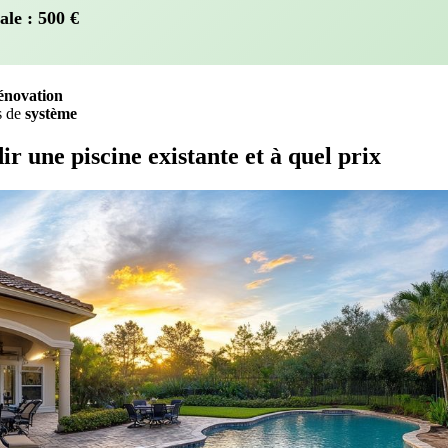
ale :
500
€
énovation
s de
système
 une piscine existante et à quel prix