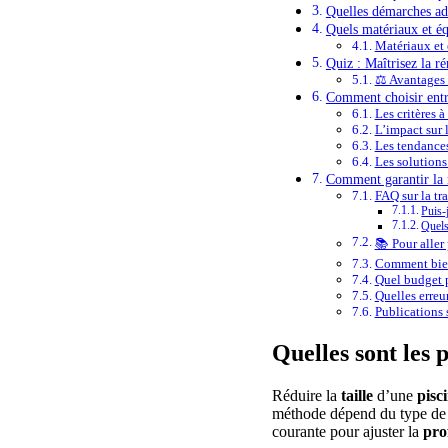
Quelles démarches adm
Quels matériaux et éq
Matériaux et 
Quiz : Maîtrisez la ré
⚖️ Avantages
Comment choisir entre
Les critères à
L’impact sur 
Les tendances
Les solutions 
Comment garantir la r
FAQ sur la tra
Puis-
Quels
📚 Pour aller 
Comment bien
Quel budget p
Quelles erreur
Publications s
Quelles sont les 
Réduire la
taille
d’une
pisc
méthode dépend du type d
courante pour ajuster la
pro