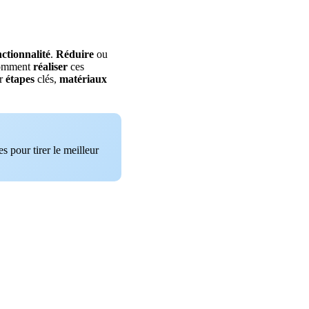
nctionnalité
.
Réduire
ou
omment
réaliser
ces
ur
étapes
clés,
matériaux
s pour tirer le meilleur