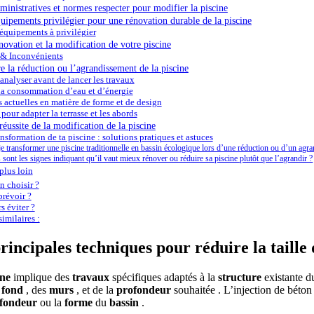
inistratives et normes respecter pour modifier la piscine
uipements privilégier pour une rénovation durable de la piscine
équipements à privilégier
novation et la modification de votre piscine
 & Inconvénients
 la réduction ou l’agrandissement de la piscine
 analyser avant de lancer les travaux
la consommation d’eau et d’énergie
 actuelles en matière de forme et de design
pour adapter la terrasse et les abords
éussite de la modification de la piscine
nsformation de ta piscine : solutions pratiques et astuces
je transformer une piscine traditionnelle en bassin écologique lors d’une réduction ou d’un agr
 sont les signes indiquant qu’il vaut mieux rénover ou réduire sa piscine plutôt que l’agrandir ?
plus loin
 choisir ?
révoir ?
s éviter ?
imilaires :
principales techniques pour réduire la taille
ine
implique des
travaux
spécifiques adaptés à la
structure
existante 
e
fond
, des
murs
, et de la
profondeur
souhaitée . L’injection de béton 
fondeur
ou la
forme
du
bassin
.