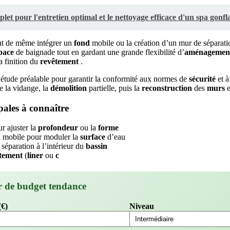
et pour l'entretien optimal et le nettoyage efficace d'un spa gonfla
t de même intégrer un
fond
mobile ou la création d’un mur de séparati
pace
de baignade tout en gardant une grande flexibilité d’
aménagemen
a finition du
revêtement
.
étude préalable pour garantir la conformité aux normes de
sécurité
et à
e la vidange, la
démolition
partielle, puis la
reconstruction
des
murs
e
pales à connaître
r ajuster la
profondeur
ou la
forme
d
mobile pour moduler la
surface
d’eau
séparation à l’intérieur du
bassin
tement
(
liner
ou
c
r de budget tendance
(€)
Niveau