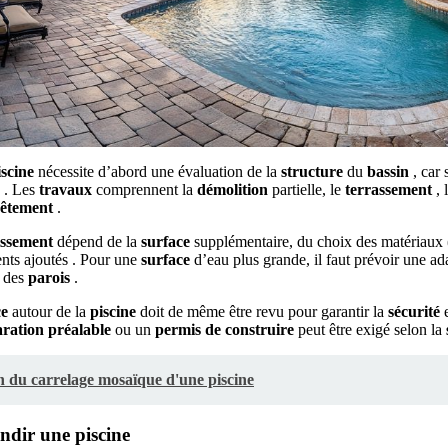
iscine
nécessite d’abord une évaluation de la
structure
du
bassin
, car
 . Les
travaux
comprennent la
démolition
partielle, le
terrassement
, 
vêtement
.
ssement
dépend de la
surface
supplémentaire, du choix des matériaux 
ents ajoutés . Pour une
surface
d’eau plus grande, il faut prévoir une a
t des
parois
.
ce
autour de la
piscine
doit de même être revu pour garantir la
sécurité
e
aration préalable
ou un
permis de construire
peut être exigé selon la
 du carrelage mosaïque d'une piscine
ndir une piscine