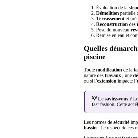
Évaluation de la
stru
Démolition
partielle
Terrassement
et prép
Reconstruction
des
Pose du nouveau
rev
Remise en eau et con
Quelles démarche
piscine
Toute
modification
de la
ta
nature des
travaux
, une
dé
ou si l’
extension
impacte l’
💡 Le saviez-vous ?
Les
fast-fashion. Cette acc
Les normes de
sécurité
impo
bassin
. Le respect de ces ob