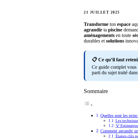
21 JUILLET 2025
Transforme
ton
espace
aqu
agrandir
ta
piscine
deman
aménagements
en toute
sé
durables et
solutions
innova
📋 Ce qu’il faut reteni
Ce guide complet vous li
parti du sujet traité dans
Sommaire
Quelles sont les princ
Les technique
💡 Estimateu
Comment agrandir une 
Étapes clés p