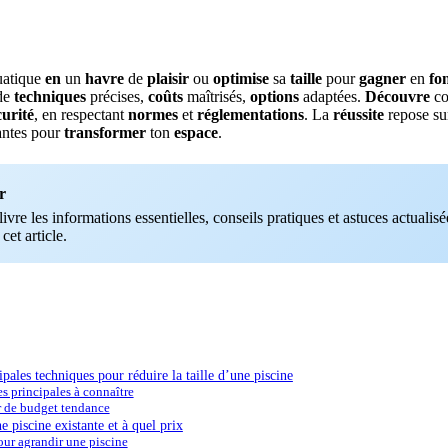
atique
en
un
havre
de
plaisir
ou
optimise
sa
taille
pour
gagner
en
fo
de
techniques
précises,
coûts
maîtrisés,
options
adaptées.
Découvre
c
curité
, en respectant
normes
et
réglementations
. La
réussite
repose s
ntes pour
transformer
ton
espace
.
r
vre les informations essentielles, conseils pratiques et astuces actualisée
 cet article.
ipales techniques pour réduire la taille d’une piscine
s principales à connaître
r de budget tendance
piscine existante et à quel prix
our agrandir une piscine