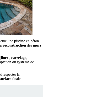
 seule une
piscine
en béton
la
reconstruction
des
murs
(
liner
,
carrelage
,
daptation du
système
de
t respecter la
surface
finale .